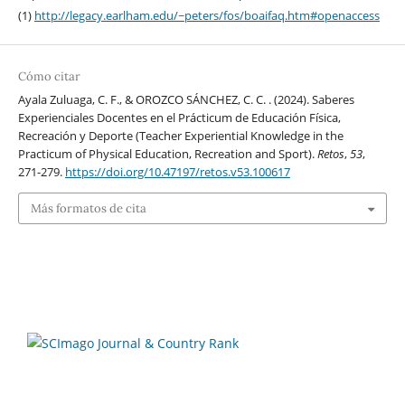
(1)
http://legacy.earlham.edu/~peters/fos/boaifaq.htm#openaccess
Cómo citar
Ayala Zuluaga, C. F., & OROZCO SÁNCHEZ, C. C. . (2024). Saberes
Experienciales Docentes en el Prácticum de Educación Física,
Recreación y Deporte (Teacher Experiential Knowledge in the
Practicum of Physical Education, Recreation and Sport).
Retos
,
53
,
271-279.
https://doi.org/10.47197/retos.v53.100617
Más formatos de cita