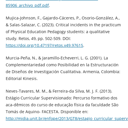
85906_archivo_pdf.pdf
.
Mujica-Johnson, F., Gajardo-Cáceres, P., Osorio-González, A.,
& Salas-Salazar, C. (2023). Critical incidents in the practicum
of Physical Education Pedagogy students: a qualitative
study. Retos, 49, pp. 502-509. DOI:
https://doi.org/10.47197/retos.v49.97615
.
Murcia-Peña, N., & Jaramillo-Echeverri, L. G. (2001). La
Complementariedad como Posibilidad en la Estructuración
de Diseños de Investigación Cualitativa. Armenia, Colombia:
Editorial Kinesis.
Neves-Tavares, M. M., & Ferreira-da Silva, M. J. F. (2013).
Estágio Curricular Supervisionado: Percurso formativo dos
aca-dêmicos do curso de educação física da faculdade São
Tomás de Aquino- FACESTA. Disponible en:
http://midia.unit.br/enfope/2013/GT8/estagio_curricular_supe