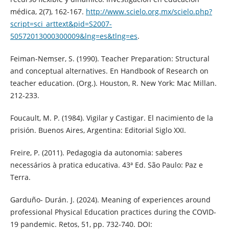
médica, 2(7), 162-167.
http://www.scielo.org.mx/scielo.php?
script=sci_arttext&pid=S2007-
50572013000300009&lng=es&tlng=es
.
Feiman-Nemser, S. (1990). Teacher Preparation: Structural
and conceptual alternatives. En Handbook of Research on
teacher education. (Org.). Houston, R. New York: Mac Millan.
212-233.
Foucault, M. P. (1984). Vigilar y Castigar. El nacimiento de la
prisión. Buenos Aires, Argentina: Editorial Siglo XXI.
Freire, P. (2011). Pedagogia da autonomia: saberes
necessários à pratica educativa. 43ª Ed. São Paulo: Paz e
Terra.
Garduño- Durán. J. (2024). Meaning of experiences around
professional Physical Education practices during the COVID-
19 pandemic. Retos, 51, pp. 732-740. DOI: