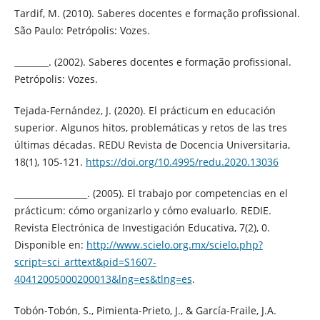
Tardif, M. (2010). Saberes docentes e formação profissional.
São Paulo: Petrópolis: Vozes.
________. (2002). Saberes docentes e formação profissional.
Petrópolis: Vozes.
Tejada-Fernández, J. (2020). El prácticum en educación
superior. Algunos hitos, problemáticas y retos de las tres
últimas décadas. REDU Revista de Docencia Universitaria,
18(1), 105-121.
https://doi.org/10.4995/redu.2020.13036
_________________. (2005). El trabajo por competencias en el
prácticum: cómo organizarlo y cómo evaluarlo. REDIE.
Revista Electrónica de Investigación Educativa, 7(2), 0.
Disponible en:
http://www.scielo.org.mx/scielo.php?
script=sci_arttext&pid=S1607-
40412005000200013&lng=es&tlng=es
.
Tobón-Tobón, S., Pimienta-Prieto, J., & García-Fraile, J.A.