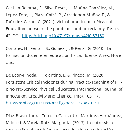
Castillo-Retamal, F., Silva-Reyes, L., Muñoz-González, M.,
López-Toro, L., Plaza-Cofré, P., Arredondo-Muñoz, F., &
Faúndez-Casan, C. (2021). Virtual prácticum in Physical
Education: between the pandemic and uncertainty. Re-tos,
42, DOI:
https://doi.org/10.47197/retos.v42i0.87180
.
Corrales, N., Ferrari, S., Gómez, J., & Renzi, G. (2010). La
formación docente en educación física. Buenos Aires: Nove-
duc.
De León-Pineda, J., Tolentino, J., & Pineda, M. (2020).
Persistent Critical Incidents during Practice-Teaching of Fili-
pino Pre-Service Physical Educators. International Journal of
Innovation, Creativity and Change, 14(8), 103117.
https://doi.org/10.6084/m9.figshare.13238291.v1
Díaz-Bravo, Laura, Torruco-García, Uri, Martínez-Hernández,
Mildred, & Varela-Ruiz, Margarita. (2013). La entre-vista,
recurso flexible y dinámico. Investigación en educación