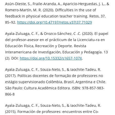
Asún-Dieste, S., Fraile-Aranda, A., Aparicio-Herguedas, J. L., &
Romero-Martín, M. R. (2020). Difficulties in the use of
feedback in physical education teacher training. Retos, 37,
85–92.
https://doi.org/10.47197/retos.v37i37.71029
Ayala-Zuluaga, C. F., & Orozco-Sánchez, C .C. (2020). El papel
del profesor-asesor en el prácticum de la Licenciatu-ra en
Educación Física, Recreación y Deporte. Revista
Interamericana de Investigación, Educación y Pedagogía. 13
(2). DOI:
https://doi.org/10.15332/s1657-107X
.
Ayala-Zuluaga, C. F., Souza-Neto, S., & Iaochite-Tadeu, R.
(2017). Políticas docentes de formação de professores no
estágio supervisionado Colômbia, Brasil, Argentina e Chile.
São Paulo: Cultura Acadêmica Editora. ISBN: 978-857-983-
866-8
Ayala-Zuluaga, C. F., Souza-Neto, S., & Iaochite-Tadeu, R.
(2015). Formación de profesores: encuentros entre Co-