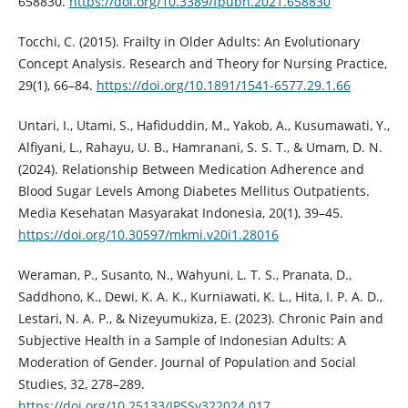
658830.
https://doi.org/10.3389/fpubh.2021.658830
Tocchi, C. (2015). Frailty in Older Adults: An Evolutionary
Concept Analysis. Research and Theory for Nursing Practice,
29(1), 66–84.
https://doi.org/10.1891/1541-6577.29.1.66
Untari, I., Utami, S., Hafiduddin, M., Yakob, A., Kusumawati, Y.,
Alfiyani, L., Rahayu, U. B., Hamranani, S. S. T., & Umam, D. N.
(2024). Relationship Between Medication Adherence and
Blood Sugar Levels Among Diabetes Mellitus Outpatients.
Media Kesehatan Masyarakat Indonesia, 20(1), 39–45.
https://doi.org/10.30597/mkmi.v20i1.28016
Weraman, P., Susanto, N., Wahyuni, L. T. S., Pranata, D.,
Saddhono, K., Dewi, K. A. K., Kurniawati, K. L., Hita, I. P. A. D.,
Lestari, N. A. P., & Nizeyumukiza, E. (2023). Chronic Pain and
Subjective Health in a Sample of Indonesian Adults: A
Moderation of Gender. Journal of Population and Social
Studies, 32, 278–289.
https://doi.org/10.25133/JPSSv322024.017