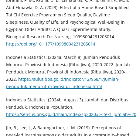
Ibrahim, F. M., Fadila, D. E., Elshatarat, R. A., Ibrahim, A. M., &
Abd Elmawla, D. A. (2023). Effect of a Home-Based Simplified
Tai Chi Exercise Program on Sleep Quality, Daytime
Sleepiness, Quality of Life, and Psychological Well-Being in
Egyptian Older Adults: A Quasi-Experimental Study.
Biological Research For Nursing, 10998004231205014.
https://doi.org/10.1177/10998004231205014
Indonesia Statistics. (2024a, March 8). Jumlah Penduduk
Menurut Provinsi di Indonesia (Ribu Jiwa), 2020-2022. Jumlah
Penduduk Menurut Provinsi di Indonesia (Ribu Jiwa), 2020-
2022.
https://sulut.bps.go.id/indicator/12/958/1/jumlah-
penduduk-menurut-provinsi-di-indonesia.html
Indonesia Statistics. (2024b, August 3). Jumlah dan Distribusi
Penduduk. Indonesia Population.
https://sensus.bps.go.id/main/index/sp2020#:~:text=Jum
Jin, B., Lee, J., & Baumgartner, L. M. (2019). Perceptions of
peer-led learning among older adults in a community-based