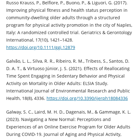
Russo Krauss, P., Belfiore, P., Buono, P., & Liguori, G. (2017).
Improving physical fitness and health status perception in
community‐dwelling older adults through a structured
program for physical activity promotion in the city of Naples,
Italy: A randomized controlled trial. Geriatrics & Gerontology
International, 17(10), 1421–1428.
https://doi.org/10.1111/ggi.12879
Galvão, L. L., Silva, R. R., Ribeiro, R. M., Tribess, S., Santos, D.
D. A. T., & Virtuoso Júnior, J. S. (2021). Effects of Reallocating
Time Spent Engaging in Sedentary Behavior and Physical
Activity on Mortality in Older Adults: ELSIA Study.
International Journal of Environmental Research and Public
Health, 18(8), 4336.
https://doi.org/10.3390/ijerph18084336
Galway, S. C., Laird, M. H. D., Dagenais, M., & Gammage, K. L.
(2023). Navigating a New Normal: Perceptions and
Experiences of an Online Exercise Program for Older Adults
During COVID-19. Journal of Aging and Physical Activity,