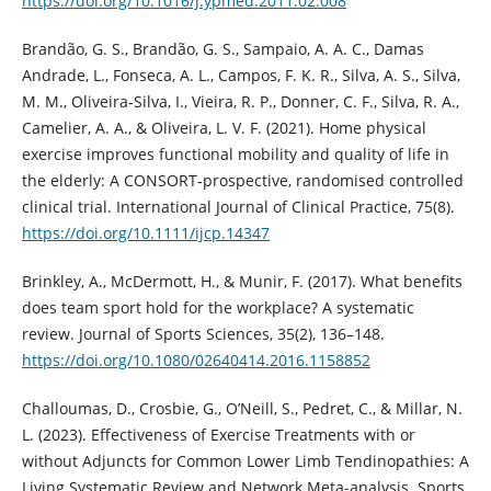
https://doi.org/10.1016/j.ypmed.2011.02.008
Brandão, G. S., Brandão, G. S., Sampaio, A. A. C., Damas
Andrade, L., Fonseca, A. L., Campos, F. K. R., Silva, A. S., Silva,
M. M., Oliveira‐Silva, I., Vieira, R. P., Donner, C. F., Silva, R. A.,
Camelier, A. A., & Oliveira, L. V. F. (2021). Home physical
exercise improves functional mobility and quality of life in
the elderly: A CONSORT‐prospective, randomised controlled
clinical trial. International Journal of Clinical Practice, 75(8).
https://doi.org/10.1111/ijcp.14347
Brinkley, A., McDermott, H., & Munir, F. (2017). What benefits
does team sport hold for the workplace? A systematic
review. Journal of Sports Sciences, 35(2), 136–148.
https://doi.org/10.1080/02640414.2016.1158852
Challoumas, D., Crosbie, G., O’Neill, S., Pedret, C., & Millar, N.
L. (2023). Effectiveness of Exercise Treatments with or
without Adjuncts for Common Lower Limb Tendinopathies: A
Living Systematic Review and Network Meta-analysis. Sports