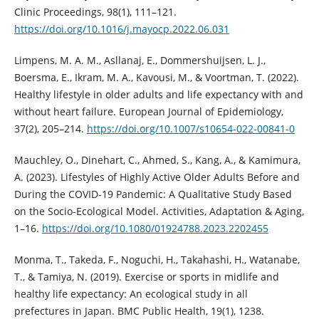
Clinic Proceedings, 98(1), 111–121.
https://doi.org/10.1016/j.mayocp.2022.06.031
Limpens, M. A. M., Asllanaj, E., Dommershuijsen, L. J.,
Boersma, E., Ikram, M. A., Kavousi, M., & Voortman, T. (2022).
Healthy lifestyle in older adults and life expectancy with and
without heart failure. European Journal of Epidemiology,
37(2), 205–214.
https://doi.org/10.1007/s10654-022-00841-0
Mauchley, O., Dinehart, C., Ahmed, S., Kang, A., & Kamimura,
A. (2023). Lifestyles of Highly Active Older Adults Before and
During the COVID-19 Pandemic: A Qualitative Study Based
on the Socio-Ecological Model. Activities, Adaptation & Aging,
1–16.
https://doi.org/10.1080/01924788.2023.2202455
Monma, T., Takeda, F., Noguchi, H., Takahashi, H., Watanabe,
T., & Tamiya, N. (2019). Exercise or sports in midlife and
healthy life expectancy: An ecological study in all
prefectures in Japan. BMC Public Health, 19(1), 1238.