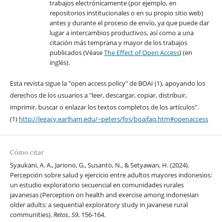
trabajos electrónicamente (por ejemplo, en
repositorios institucionales o en su propio sitio web)
antes y durante el proceso de envío, ya que puede dar
lugar a intercambios productivos, así como a una
citación más temprana y mayor de los trabajos
publicados (Véase
The Effect of Open Access
) (en
inglés).
Esta revista sigue la "open access policy" de BOAI (1), apoyando los
derechos de los usuarios a "leer, descargar, copiar, distribuir,
imprimir, buscar o enlazar los textos completos de los artículos".
(1)
http://legacy.earlham.edu/~peters/fos/boaifaq.htm#openaccess
Cómo citar
Syaukani, A. A., Jariono, G., Susanto, N., & Setyawan, H. (2024).
Percepción sobre salud y ejercicio entre adultos mayores indonesios:
un estudio exploratorio secuencial en comunidades rurales
javanesas (Perception on health and exercise among indonesian
older adults: a sequential exploratory study in javanese rural
communities).
Retos
,
59
, 156-164.