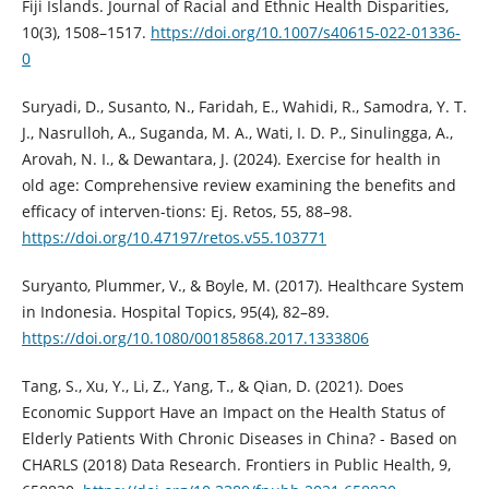
Fiji Islands. Journal of Racial and Ethnic Health Disparities,
10(3), 1508–1517.
https://doi.org/10.1007/s40615-022-01336-
0
Suryadi, D., Susanto, N., Faridah, E., Wahidi, R., Samodra, Y. T.
J., Nasrulloh, A., Suganda, M. A., Wati, I. D. P., Sinulingga, A.,
Arovah, N. I., & Dewantara, J. (2024). Exercise for health in
old age: Comprehensive review examining the benefits and
efficacy of interven-tions: Ej. Retos, 55, 88–98.
https://doi.org/10.47197/retos.v55.103771
Suryanto, Plummer, V., & Boyle, M. (2017). Healthcare System
in Indonesia. Hospital Topics, 95(4), 82–89.
https://doi.org/10.1080/00185868.2017.1333806
Tang, S., Xu, Y., Li, Z., Yang, T., & Qian, D. (2021). Does
Economic Support Have an Impact on the Health Status of
Elderly Patients With Chronic Diseases in China? - Based on
CHARLS (2018) Data Research. Frontiers in Public Health, 9,