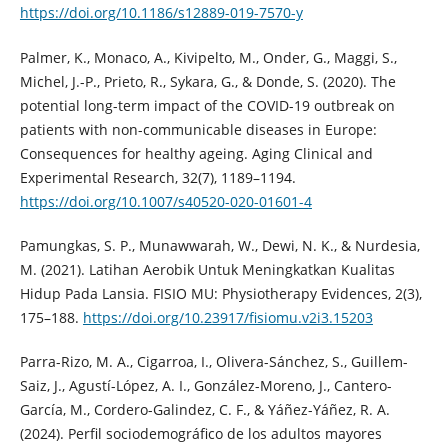
https://doi.org/10.1186/s12889-019-7570-y
Palmer, K., Monaco, A., Kivipelto, M., Onder, G., Maggi, S.,
Michel, J.-P., Prieto, R., Sykara, G., & Donde, S. (2020). The
potential long-term impact of the COVID-19 outbreak on
patients with non-communicable diseases in Europe:
Consequences for healthy ageing. Aging Clinical and
Experimental Research, 32(7), 1189–1194.
https://doi.org/10.1007/s40520-020-01601-4
Pamungkas, S. P., Munawwarah, W., Dewi, N. K., & Nurdesia,
M. (2021). Latihan Aerobik Untuk Meningkatkan Kualitas
Hidup Pada Lansia. FISIO MU: Physiotherapy Evidences, 2(3),
175–188.
https://doi.org/10.23917/fisiomu.v2i3.15203
Parra-Rizo, M. A., Cigarroa, I., Olivera-Sánchez, S., Guillem-
Saiz, J., Agustí-López, A. I., González-Moreno, J., Cantero-
García, M., Cordero-Galindez, C. F., & Yáñez-Yáñez, R. A.
(2024). Perfil sociodemográfico de los adultos mayores