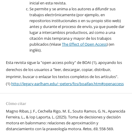
inicial en esta revista.
Se permite y se anima a los autores a difundir sus
trabajos electrónicamente (por ejemplo, en
repositorios institucionales o en su propio sitio web)
antes y durante el proceso de envío, ya que puede dar
lugar a intercambios productivos, así como a una
citación más temprana y mayor de los trabajos
publicados (Véase
The Effect of Open Access
) (en
inglés).
Esta revista sigue la "open access policy" de BOAI (1), apoyando los
derechos de los usuarios a "leer, descargar, copiar, distribuir,
imprimir, buscar o enlazar los textos completos de los artículos".
(1)
http://legacy.earlham.edu/~peters/fos/boaifaq.htm#openaccess
Cómo citar
Magno Ribas, J. F., Cechella Rigo, M. E., Souto Ramos, G. N., Aparecida
Ferreira, L., & Iop Laporta, L. (2025). Toma de decisiones y decisión
motora en balonmano: relaciones de aproximación y
distanciamiento con la praxeología motora.
Retos
,
69
, 558-569.