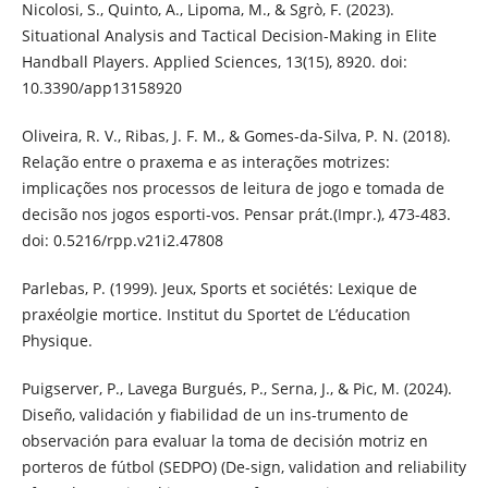
Nicolosi, S., Quinto, A., Lipoma, M., & Sgrò, F. (2023).
Situational Analysis and Tactical Decision-Making in Elite
Handball Players. Applied Sciences, 13(15), 8920. doi:
10.3390/app13158920
Oliveira, R. V., Ribas, J. F. M., & Gomes-da-Silva, P. N. (2018).
Relação entre o praxema e as interações motrizes:
implicações nos processos de leitura de jogo e tomada de
decisão nos jogos esporti-vos. Pensar prát.(Impr.), 473-483.
doi: 0.5216/rpp.v21i2.47808
Parlebas, P. (1999). Jeux, Sports et sociétés: Lexique de
praxéolgie mortice. Institut du Sportet de L’éducation
Physique.
Puigserver, P., Lavega Burgués, P., Serna, J., & Pic, M. (2024).
Diseño, validación y fiabilidad de un ins-trumento de
observación para evaluar la toma de decisión motriz en
porteros de fútbol (SEDPO) (De-sign, validation and reliability