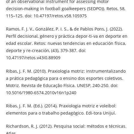
of an observational instrument for assessing motor
decision-making in football goalkeepers (SEDPO)). Retos, 58,
115–125. doi: 10.47197/retos.v58.105975
Ramos, F. J. V., González, P. I. S., & de Pablos Pons, J. (2022).
Perfil decisional, género y práctica depor-ti-va en deporte en
edad escolar. Retos: nuevas tendencias en educación física,
deporte y re-creación, (43), 379-387. doi:
10.47197/retos.v43i0.88909
Ribas, J. F. M. (2010). Praxiologia motriz: instrumentalizando
a prática pedagógica para o ensino dos esportes coletivos.
Motriz. Revista de Educação Física. UNESP, 240-250. doi:
10.5016/1980-6574.2010v16n1p240
Ribas, J. F. M. (Ed.). (2014). Praxiologia motriz e voleibol:
elementos para o trabalho pedagógico. Edi-tora Unijuí.
Richardson, R. J. (2012). Pesquisa social: métodos e técnicas.
Atlas.