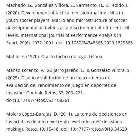
Machado, G., González-Víllora, S., Sarmento, H., & Teoldo, I.
(2020). Development of tactical decision-making skills in
youth soccer players: Macro-and microstructure of soccer
developmental acti-vities as a discriminant of different skill
levels. International Journal of Performance Analysis in
Sport, 20(6), 1072-1091. doi: 10.1080/24748668.2020.1829368
Mahlo, F. (1970). O acto táctico no jogo. Lisboa.
Manso-Lorenzo, V., Guijarro Jareño, E., & González-Víllora, S.
(2025). Diseño y validación de un instru-mento de
evaluación del rendimiento de juego en deportes de
invasión: Goubak. Retos, 63, 206–221.
doi:10.47197/retos.v63.108261
Molero López-Barajas, D. (2011). La toma de decisiones en
los árbitros de alto nivel (High level refe-rees’ decisions
making). Retos, 19, 15–18. doi: 10.47197/retos.v0i19.34629