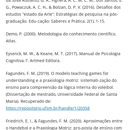
da Silva Rossetto, G. A., Fighera, A. C. M. C. M., dos Santos, E.
G., Powaczuk, A. C. H., & Bolzan, D. P. V. (2016). Desafios dos
estudos “estado da Arte”: Estratégias de pesquisa na pós-
graduação. Edu-cação: Saberes e Prática, 2(1), 1-15.
Demo, P. (2000). Metodologia do conhecimento científico.
Atlas.
Eysenck, M. W., & Keane, M. T. (2017). Manual de Psicologia
Cognitiva-7. Artmed Editora.
Fagundes, F. M. (2019). O modelo teaching games for
understanding e a praxiologia motriz: sistemati-zação do
ensino para compreensão da lógica interna do voleibol.
(Dissertação de mestrado, Universidade Federal de Santa
Maria). Recuperado de:
https://repositorio.ufsm.br/handle/1/20358
Friedrich, E. I., & Fagundes, F. M. (2020). Aproximações entre
o Handebol e a Praxiologia Motriz: pro-posta de ensino com