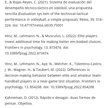
E., & Rojas-Reyes, C. (2021). Sistema de evaluación del
desempeño técnico-táctico en voleibol, una propuesta
sencilla (Evaluation sys-tem of the technical-tactical
performance in volleyball, a simple proposal). Retos, 39, 318–
324. doi: 10.47197/retos.v0i39.79301
Hinz, M., Lehmann, N., & Musculus, L. (2022). Elite players
invest additional time for making better em-bodied choices.
Frontiers in psychology, 13, 873474. doi:
10.3389/fpsyg.2022.873474
Hinz, M., Lehmann, N., Aye, N., Melcher, K., Tolentino-Castro,
J. W., Wagner, H., & Taubert, M. (2022). Differences in
decision-making behavior between elite and amateur team-
handball players in a near-game test situation. Frontiers in
psychology, 13, 854208. doi: 10.3389/fpsyg.2022.854208
Kahneman, D. (2012). Rápido e devagar: duas formas de
pensar. Objetiva.