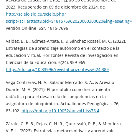
2023. Recuperado en 09 de diciembre de 2024, de
http://scielo.sld.cu/scielo.php?
script=sci_arttext&pid=S181576962023000300020&lng=es&tlng
versión On-line ISSN 1815-7696
Valdez, B. B., Gómez-Arteta, I., & Sánchez Rossel, M. C. (2022).
Estrategias de aprendizaje autónomo en el contexto de la
educación virtual. Horizontes Revista de Investigación en
Ciencias de la Educa-ción, 6(24), 959-969.
https://doi.org/10.33996/revistahorizontes.v6i24.389
Vega Contreras, N. A., Salazar Mercado, S. A., & Arévalo
Duarte, M. A. (2021). El portafolio como herra-mienta
didáctica para el desarrollo de competencias en la
asignatura de bioquími-ca. Actualidades Pedagógicas, 76,
83-102.
https://doi.org/10.19052/ap.vol1.iss76.4
Zárate, C. E. B., Rojas, C. N. R., Querevalú, P. E., & Mendoza,
V. E. L. (2023). Estrategias metacognitivas y aprendizaje