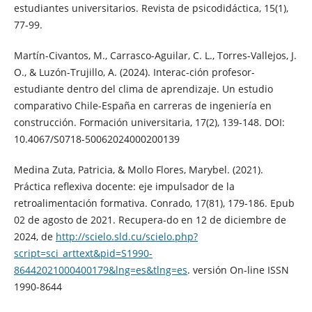
estudiantes universitarios. Revista de psicodidáctica, 15(1),
77-99.
Martín-Civantos, M., Carrasco-Aguilar, C. L., Torres-Vallejos, J.
O., & Luzón-Trujillo, A. (2024). Interac-ción profesor-
estudiante dentro del clima de aprendizaje. Un estudio
comparativo Chile-España en carreras de ingeniería en
construcción. Formación universitaria, 17(2), 139-148. DOI:
10.4067/S0718-50062024000200139
Medina Zuta, Patricia, & Mollo Flores, Marybel. (2021).
Práctica reflexiva docente: eje impulsador de la
retroalimentación formativa. Conrado, 17(81), 179-186. Epub
02 de agosto de 2021. Recupera-do en 12 de diciembre de
2024, de
http://scielo.sld.cu/scielo.php?
script=sci_arttext&pid=S1990-
86442021000400179&lng=es&tlng=es
. versión On-line ISSN
1990-8644