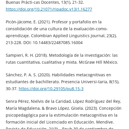
Buenas Prácti-cas Docentes, 13(1), 21-32.
https://doi.org/10.21071/ripadoc.v13i1.16277
Picón-Jácome, E. (2021). Profesor y portafolio en la
consolidación de una cultura de la evaluación-como-
aprendizaje. Colombian Applied Linguistics Journal, 23(2),
213-228. DOI: 10.14483/22487085.16004
Sampieri, R. H. (2018). Metodología de la investigación: las
rutas cuantitativa, cualitativa y mixta. McGraw Hill México.
Sánchez, P. A. S. (2020). Habilidades metacognitivas en
estudiantes de bachillerato. Presencia Universi-taria, 8(15),
30-37.
https://doi.org/10.29105/pu8.15-3
Senra Pérez, Nielvis de la Caridad, López Rodríguez del Rey,
María Magdalena, & Bravo López, Gisela. (2023). Concepción
psicopedagógica para la estimulación metacognitiva en la
formación inicial del Licenciado en Educación. Mendive.
Revista de Educación, 21(3), . Epub 30 de septiembre de