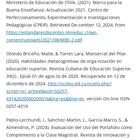
Ministerio de Educación de Chile. (2021). Marco para la
Buena Enseñanza: Actualización 2021. Centro de
Perfeccionamiento, Experimentación e Investigaciones
Pedagógicas (CPEIP). Retrieved De-cember 12, 2024, from
https://estandaresdocentes.mineduc.cl/wp-
content/uploads/2021/08/MBE-2.pdf
Otondo Briceño, Maite, & Torres Lara, Monserrat del Pilar.
(2020). Habilidades metacognitivas de orga-nización en
educación superior. Revista Cubana de Educación Superior,
39(2) . Epub 01 de agos-to de 2020. Recuperado en 12 de
diciembre de 2024.
http://scielo.sld.cu/scielo.php?
script=sci_arttext&pid=S0257-
43142020000200014&lng=es&tlng=es
. versión On-line ISSN
0257-4314
Pablo-Lerchundi, I., Sanchez-Martin, L., Garcia-Marco, S., &
Almendros, P. (2024). Evaluación del Uso del Portafolio como
Complemento a la Clase Magistral. Revista de Innovación y