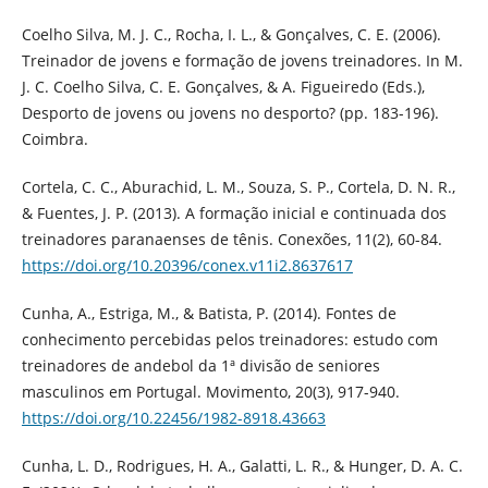
Coelho Silva, M. J. C., Rocha, I. L., & Gonçalves, C. E. (2006).
Treinador de jovens e formação de jovens treinadores. In M.
J. C. Coelho Silva, C. E. Gonçalves, & A. Figueiredo (Eds.),
Desporto de jovens ou jovens no desporto? (pp. 183-196).
Coimbra.
Cortela, C. C., Aburachid, L. M., Souza, S. P., Cortela, D. N. R.,
& Fuentes, J. P. (2013). A formação inicial e continuada dos
treinadores paranaenses de tênis. Conexões, 11(2), 60-84.
https://doi.org/10.20396/conex.v11i2.8637617
Cunha, A., Estriga, M., & Batista, P. (2014). Fontes de
conhecimento percebidas pelos treinadores: estudo com
treinadores de andebol da 1ª divisão de seniores
masculinos em Portugal. Movimento, 20(3), 917-940.
https://doi.org/10.22456/1982-8918.43663
Cunha, L. D., Rodrigues, H. A., Galatti, L. R., & Hunger, D. A. C.