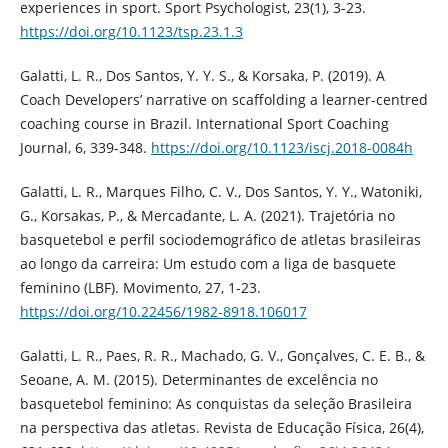
experiences in sport. Sport Psychologist, 23(1), 3-23.
https://doi.org/10.1123/tsp.23.1.3
Galatti, L. R., Dos Santos, Y. Y. S., & Korsaka, P. (2019). A
Coach Developers’ narrative on scaffolding a learner-centred
coaching course in Brazil. International Sport Coaching
Journal, 6, 339-348.
https://doi.org/10.1123/iscj.2018-0084h
Galatti, L. R., Marques Filho, C. V., Dos Santos, Y. Y., Watoniki,
G., Korsakas, P., & Mercadante, L. A. (2021). Trajetória no
basquetebol e perfil sociodemográfico de atletas brasileiras
ao longo da carreira: Um estudo com a liga de basquete
feminino (LBF). Movimento, 27, 1-23.
https://doi.org/10.22456/1982-8918.106017
Galatti, L. R., Paes, R. R., Machado, G. V., Gonçalves, C. E. B., &
Seoane, A. M. (2015). Determinantes de excelência no
basquetebol feminino: As conquistas da seleção Brasileira
na perspectiva das atletas. Revista de Educação Física, 26(4),