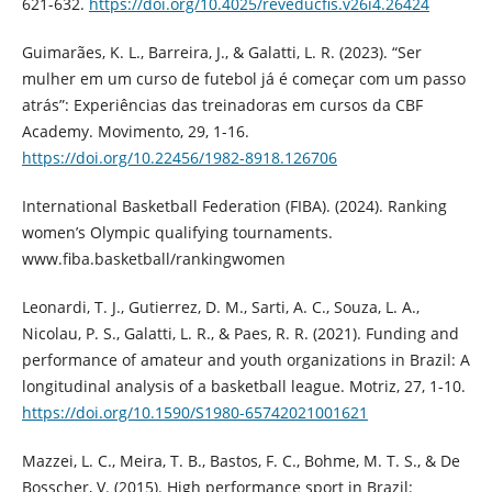
621-632.
https://doi.org/10.4025/reveducfis.v26i4.26424
Guimarães, K. L., Barreira, J., & Galatti, L. R. (2023). “Ser
mulher em um curso de futebol já é começar com um passo
atrás”: Experiências das treinadoras em cursos da CBF
Academy. Movimento, 29, 1-16.
https://doi.org/10.22456/1982-8918.126706
International Basketball Federation (FIBA). (2024). Ranking
women’s Olympic qualifying tournaments.
www.fiba.basketball/rankingwomen
Leonardi, T. J., Gutierrez, D. M., Sarti, A. C., Souza, L. A.,
Nicolau, P. S., Galatti, L. R., & Paes, R. R. (2021). Funding and
performance of amateur and youth organizations in Brazil: A
longitudinal analysis of a basketball league. Motriz, 27, 1-10.
https://doi.org/10.1590/S1980-65742021001621
Mazzei, L. C., Meira, T. B., Bastos, F. C., Bohme, M. T. S., & De
Bosscher, V. (2015). High performance sport in Brazil: