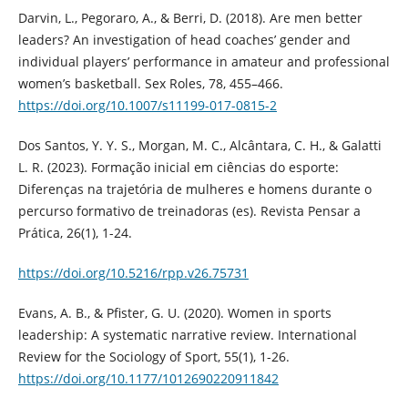
Darvin, L., Pegoraro, A., & Berri, D. (2018). Are men better
leaders? An investigation of head coaches’ gender and
individual players’ performance in amateur and professional
women’s basketball. Sex Roles, 78, 455–466.
https://doi.org/10.1007/s11199-017-0815-2
Dos Santos, Y. Y. S., Morgan, M. C., Alcântara, C. H., & Galatti
L. R. (2023). Formação inicial em ciências do esporte:
Diferenças na trajetória de mulheres e homens durante o
percurso formativo de treinadoras (es). Revista Pensar a
Prática, 26(1), 1-24.
https://doi.org/10.5216/rpp.v26.75731
Evans, A. B., & Pfister, G. U. (2020). Women in sports
leadership: A systematic narrative review. International
Review for the Sociology of Sport, 55(1), 1-26.
https://doi.org/10.1177/1012690220911842