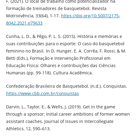
F. (2021). O local de trabalho como potencializador na
formação de treinadores de basquetebol. Revista
Motrivivência, 33(64), 1-17.
https://doi.org/10.5007/2175-
8042.2021.e79633
Cunha, L. D., & Pêgo, P. L. S. (2015). História e memórias e
suas contribuições para o esporte: O caso do basquetebol
feminino no Brasil. In D. Hunger, E. A. Corrêa, F. Rossi, & M.
Betti (Eds.), Formação e Intervenção Profissional em
Educação Física: Olhares e contribuições das Ciências
Humanas (pp. 99-118). Cultura Acadêmica.
Confederação Brasileira de Basquetebol. (n.d.). Conquistas.
https://www.cbb.com.br/conquistas
Darvin, L., Taylor, E., & Wells, J. (2019). Get in the game
through a sponsor: Initial career ambitions of former women
assistant coaches. Journal of Issues in Intercollegiate
Athletics, 12, 590–613.