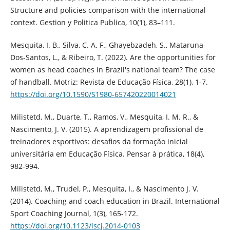
Structure and policies comparison with the international
context. Gestion y Politica Publica, 10(1), 83–111.
Mesquita, I. B., Silva, C. A. F., Ghayebzadeh, S., Mataruna-
Dos-Santos, L., & Ribeiro, T. (2022). Are the opportunities for
women as head coaches in Brazil's national team? The case
of handball. Motriz: Revista de Educação Física, 28(1), 1-7.
https://doi.org/10.1590/S1980-657420220014021
Milistetd, M., Duarte, T., Ramos, V., Mesquita, I. M. R., &
Nascimento, J. V. (2015). A aprendizagem profissional de
treinadores esportivos: desafios da formação inicial
universitária em Educação Física. Pensar à prática, 18(4),
982-994.
Milistetd, M., Trudel, P., Mesquita, I., & Nascimento J. V.
(2014). Coaching and coach education in Brazil. International
Sport Coaching Journal, 1(3), 165-172.
https://doi.org/10.1123/iscj.2014-0103