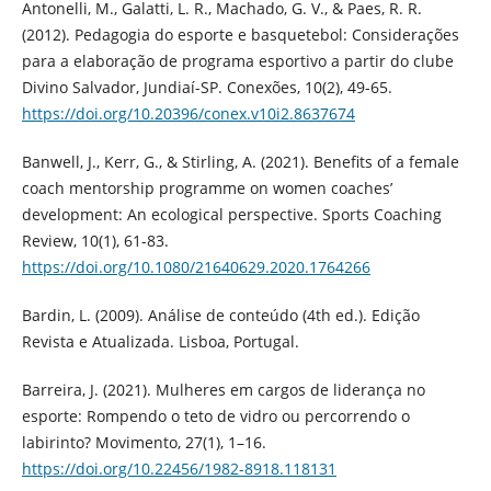
Antonelli, M., Galatti, L. R., Machado, G. V., & Paes, R. R.
(2012). Pedagogia do esporte e basquetebol: Considerações
para a elaboração de programa esportivo a partir do clube
Divino Salvador, Jundiaí-SP. Conexões, 10(2), 49-65.
https://doi.org/10.20396/conex.v10i2.8637674
Banwell, J., Kerr, G., & Stirling, A. (2021). Benefits of a female
coach mentorship programme on women coaches’
development: An ecological perspective. Sports Coaching
Review, 10(1), 61-83.
https://doi.org/10.1080/21640629.2020.1764266
Bardin, L. (2009). Análise de conteúdo (4th ed.). Edição
Revista e Atualizada. Lisboa, Portugal.
Barreira, J. (2021). Mulheres em cargos de liderança no
esporte: Rompendo o teto de vidro ou percorrendo o
labirinto? Movimento, 27(1), 1–16.
https://doi.org/10.22456/1982-8918.118131