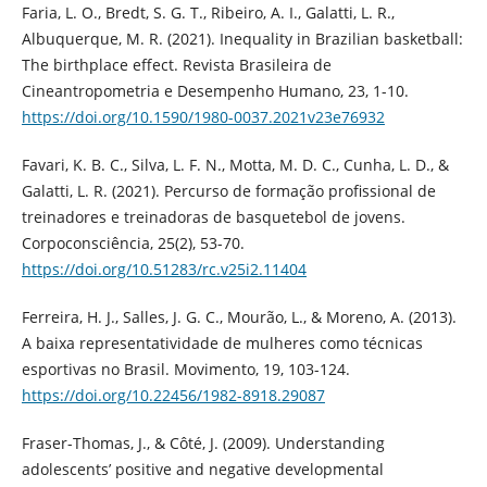
Faria, L. O., Bredt, S. G. T., Ribeiro, A. I., Galatti, L. R.,
Albuquerque, M. R. (2021). Inequality in Brazilian basketball:
The birthplace effect. Revista Brasileira de
Cineantropometria e Desempenho Humano, 23, 1-10.
https://doi.org/10.1590/1980-0037.2021v23e76932
Favari, K. B. C., Silva, L. F. N., Motta, M. D. C., Cunha, L. D., &
Galatti, L. R. (2021). Percurso de formação profissional de
treinadores e treinadoras de basquetebol de jovens.
Corpoconsciência, 25(2), 53-70.
https://doi.org/10.51283/rc.v25i2.11404
Ferreira, H. J., Salles, J. G. C., Mourão, L., & Moreno, A. (2013).
A baixa representatividade de mulheres como técnicas
esportivas no Brasil. Movimento, 19, 103-124.
https://doi.org/10.22456/1982-8918.29087
Fraser-Thomas, J., & Côté, J. (2009). Understanding
adolescents’ positive and negative developmental