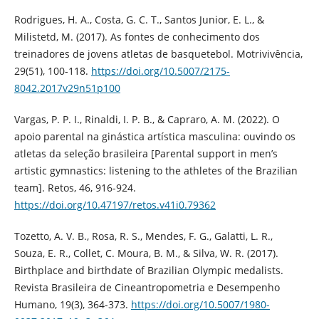
Rodrigues, H. A., Costa, G. C. T., Santos Junior, E. L., &
Milistetd, M. (2017). As fontes de conhecimento dos
treinadores de jovens atletas de basquetebol. Motrivivência,
29(51), 100-118.
https://doi.org/10.5007/2175-
8042.2017v29n51p100
Vargas, P. P. I., Rinaldi, I. P. B., & Capraro, A. M. (2022). O
apoio parental na ginástica artística masculina: ouvindo os
atletas da seleção brasileira [Parental support in men’s
artistic gymnastics: listening to the athletes of the Brazilian
team]. Retos, 46, 916-924.
https://doi.org/10.47197/retos.v41i0.79362
Tozetto, A. V. B., Rosa, R. S., Mendes, F. G., Galatti, L. R.,
Souza, E. R., Collet, C. Moura, B. M., & Silva, W. R. (2017).
Birthplace and birthdate of Brazilian Olympic medalists.
Revista Brasileira de Cineantropometria e Desempenho
Humano, 19(3), 364-373.
https://doi.org/10.5007/1980-