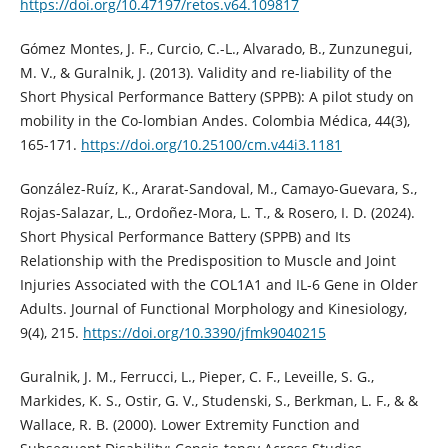
https://doi.org/10.47197/retos.v64.109817
Gómez Montes, J. F., Curcio, C.-L., Alvarado, B., Zunzunegui,
M. V., & Guralnik, J. (2013). Validity and re-liability of the
Short Physical Performance Battery (SPPB): A pilot study on
mobility in the Co-lombian Andes. Colombia Médica, 44(3),
165-171.
https://doi.org/10.25100/cm.v44i3.1181
González-Ruíz, K., Ararat-Sandoval, M., Camayo-Guevara, S.,
Rojas-Salazar, L., Ordoñez-Mora, L. T., & Rosero, I. D. (2024).
Short Physical Performance Battery (SPPB) and Its
Relationship with the Predisposition to Muscle and Joint
Injuries Associated with the COL1A1 and IL-6 Gene in Older
Adults. Journal of Functional Morphology and Kinesiology,
9(4), 215.
https://doi.org/10.3390/jfmk9040215
Guralnik, J. M., Ferrucci, L., Pieper, C. F., Leveille, S. G.,
Markides, K. S., Ostir, G. V., Studenski, S., Berkman, L. F., & &
Wallace, R. B. (2000). Lower Extremity Function and