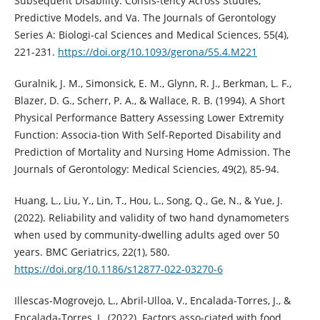
Subsequent Disability: Consis-tency Across Studies,
Predictive Models, and Va. The Journals of Gerontology
Series A: Biologi-cal Sciences and Medical Sciences, 55(4),
221-231.
https://doi.org/10.1093/gerona/55.4.M221
Guralnik, J. M., Simonsick, E. M., Glynn, R. J., Berkman, L. F.,
Blazer, D. G., Scherr, P. A., & Wallace, R. B. (1994). A Short
Physical Performance Battery Assessing Lower Extremity
Function: Associa-tion With Self-Reported Disability and
Prediction of Mortality and Nursing Home Admission. The
Journals of Gerontology: Medical Sciencies, 49(2), 85-94.
Huang, L., Liu, Y., Lin, T., Hou, L., Song, Q., Ge, N., & Yue, J.
(2022). Reliability and validity of two hand dynamometers
when used by community-dwelling adults aged over 50
years. BMC Geriatrics, 22(1), 580.
https://doi.org/10.1186/s12877-022-03270-6
Illescas-Mogrovejo, L., Abril-Ulloa, V., Encalada-Torres, J., &
Encalada-Torres, L. (2022). Factors asso-ciated with food