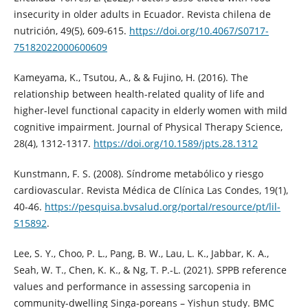
insecurity in older adults in Ecuador. Revista chilena de
nutrición, 49(5), 609-615.
https://doi.org/10.4067/S0717-
75182022000600609
Kameyama, K., Tsutou, A., & & Fujino, H. (2016). The
relationship between health-related quality of life and
higher-level functional capacity in elderly women with mild
cognitive impairment. Journal of Physical Therapy Science,
28(4), 1312-1317.
https://doi.org/10.1589/jpts.28.1312
Kunstmann, F. S. (2008). Síndrome metabólico y riesgo
cardiovascular. Revista Médica de Clínica Las Condes, 19(1),
40-46.
https://pesquisa.bvsalud.org/portal/resource/pt/lil-
515892
.
Lee, S. Y., Choo, P. L., Pang, B. W., Lau, L. K., Jabbar, K. A.,
Seah, W. T., Chen, K. K., & Ng, T. P.-L. (2021). SPPB reference
values and performance in assessing sarcopenia in
community-dwelling Singa-poreans – Yishun study. BMC