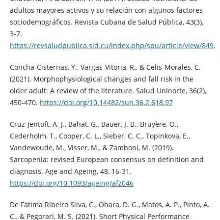
adultos mayores activos y su relación con algunos factores
sociodemográficos. Revista Cubana de Salud Pública, 43(3),
3-7.
https://revsaludpublica.sld.cu/index.php/spu/article/view/849
.
Concha-Cisternas, Y., Vargas-Vitoria, R., & Celis-Morales, C.
(2021). Morphophysiological changes and fall risk in the
older adult: A review of the literature. Salud Uninorte, 36(2),
450-470.
https://doi.org/10.14482/sun.36.2.618.97
Cruz-Jentoft, A. J., Bahat, G., Bauer, J. B., Bruyère, O.,
Cederholm, T., Cooper, C. L., Sieber, C. C., Topinkova, E.,
Vandewoude, M., Visser, M., & Zamboni, M. (2019).
Sarcopenia: revised European consensus on definition and
diagnosis. Age and Ageing, 48, 16-31.
https://doi.org/10.1093/ageing/afz046
De Fátima Ribeiro Silva, C., Ohara, D. G., Matos, A. P., Pinto, A.
C., & Pegorari, M. S. (2021). Short Physical Performance