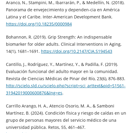
Aranco, N., Stampini, M., Ibarrarán, P., & Medellín, N. (2018).
Panorama de envejecimiento y dependen-cia en América
Latina y el Caribe. Inter-American Development Bank.
https://doi.org/10.18235/0000984
Bohannon, R. (2019). Grip Strength: An indispensable
biomarker for older adults. Clinical Interventions in Aging,
14(1), 1681–1691.
https://doi.org/10.2147/CIA.S194543
Cantillo, J., Rodríguez, Y., Martínez, Y., & Padilla, F. (2019).
Evaluación funcional del adulto mayor en la comunidad.
Revista de Ciencias Médicas de Pinar del Río, 23(6), 876-883.
http://scielo.sld.cu/scielo.php?script=sci_arttext&pid=S1561-
31942019000600876&lng=es
.
Carrillo Arango, H. A., Atencio Osorio, M. A., & Samboni
Martínez, B. (2024). Condición física y riesgo de caídas en un
grupo de personas mayores del servicio médico de una
universidad pública. Retos, 55, 461–467.