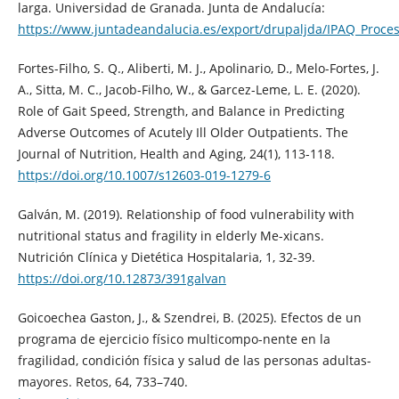
larga. Universidad de Granada. Junta de Andalucía:
https://www.juntadeandalucia.es/export/drupaljda/IPAQ_Proc
Fortes-Filho, S. Q., Aliberti, M. J., Apolinario, D., Melo-Fortes, J.
A., Sitta, M. C., Jacob-Filho, W., & Garcez-Leme, L. E. (2020).
Role of Gait Speed, Strength, and Balance in Predicting
Adverse Outcomes of Acutely Ill Older Outpatients. The
Journal of Nutrition, Health and Aging, 24(1), 113-118.
https://doi.org/10.1007/s12603-019-1279-6
Galván, M. (2019). Relationship of food vulnerability with
nutritional status and fragility in elderly Me-xicans.
Nutrición Clínica y Dietética Hospitalaria, 1, 32-39.
https://doi.org/10.12873/391galvan
Goicoechea Gaston, J., & Szendrei, B. (2025). Efectos de un
programa de ejercicio físico multicompo-nente en la
fragilidad, condición física y salud de las personas adultas-
mayores. Retos, 64, 733–740.