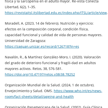
física y la sarcopenia en el adulto mayor. Re-vista Conecta
Libertad, 6(2), 1–35.
https://revistaitsl.itslibertad.edu.ec/index.php/ITSL/article/view
.
Moradell, A. (2023, 14 de febrero). Nutrición y ejercicio:
efectos en la composición corporal, condición física,
capacidad funcional y calidad de vida de personas mayores.
Universidad de Zaragoza:
https://zaguan.unizar.es/record/126718?ln=es
Navalón, R., & Martínez González-Moro, I. (2020). Valoración
del grado de deterioro funcional y fragili-dad en adultos
mayores activos. Retos, 38, 576-581.
https://doi.org/10.47197/retos.v38i38.78252
Organización Mundial de la Salud. (2024, 1 de octubre).
Envejecimiento y Salud. OMS.
https://www.who.int/es/news-
room/fact-sheets/detail/ageing-and-health
Organización Panamericana de la Salud. (2002). Guía Clínica