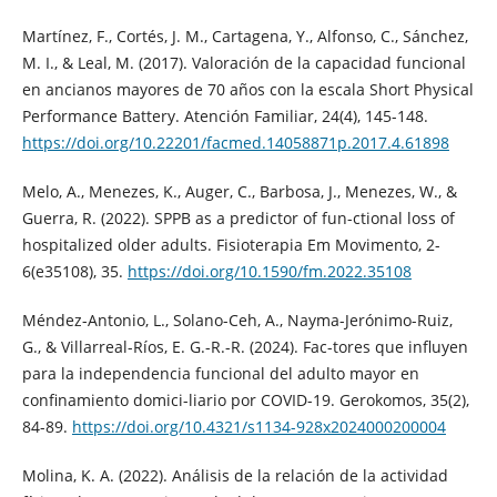
Martínez, F., Cortés, J. M., Cartagena, Y., Alfonso, C., Sánchez,
M. I., & Leal, M. (2017). Valoración de la capacidad funcional
en ancianos mayores de 70 años con la escala Short Physical
Performance Battery. Atención Familiar, 24(4), 145-148.
https://doi.org/10.22201/facmed.14058871p.2017.4.61898
Melo, A., Menezes, K., Auger, C., Barbosa, J., Menezes, W., &
Guerra, R. (2022). SPPB as a predictor of fun-ctional loss of
hospitalized older adults. Fisioterapia Em Movimento, 2-
6(e35108), 35.
https://doi.org/10.1590/fm.2022.35108
Méndez-Antonio, L., Solano-Ceh, A., Nayma-Jerónimo-Ruiz,
G., & Villarreal-Ríos, E. G.-R.-R. (2024). Fac-tores que influyen
para la independencia funcional del adulto mayor en
confinamiento domici-liario por COVID-19. Gerokomos, 35(2),
84-89.
https://doi.org/10.4321/s1134-928x2024000200004
Molina, K. A. (2022). Análisis de la relación de la actividad