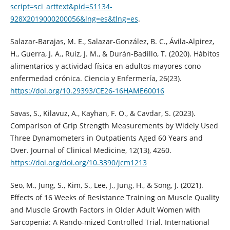
script=sci_arttext&pid=S1134-
928X2019000200056&lng=es&tlng=es
.
Salazar-Barajas, M. E., Salazar-González, B. C., Ávila-Alpirez,
H., Guerra, J. A., Ruiz, J. M., & Durán-Badillo, T. (2020). Hábitos
alimentarios y actividad física en adultos mayores cono
enfermedad crónica. Ciencia y Enfermería, 26(23).
https://doi.org/10.29393/CE26-16HAME60016
Savas, S., Kilavuz, A., Kayhan, F. Ö., & Cavdar, S. (2023).
Comparison of Grip Strength Measurements by Widely Used
Three Dynamometers in Outpatients Aged 60 Years and
Over. Journal of Clinical Medicine, 12(13), 4260.
https://doi.org/doi.org/10.3390/jcm1213
Seo, M., Jung, S., Kim, S., Lee, J., Jung, H., & Song, J. (2021).
Effects of 16 Weeks of Resistance Training on Muscle Quality
and Muscle Growth Factors in Older Adult Women with
Sarcopenia: A Rando-mized Controlled Trial. International