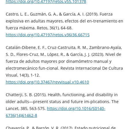
https://doi.org/10.47197/retos.v55.101378
Castro, L. E., Guzmán, G. A., & García, A. I. (2019). Fuerza
explosiva en adultas mayores, efectos del en-trenamiento en
fuerza máxima. Retos, 36(1), 64-68.
https://doi.org/10.47197/retos.v36i36.66715
Catalán-Dibene, E. F., Cruz-Castruita, R. M., Zambrano-Ayala,
S. D., Flores-Cruz, M., López, R., & García, J. J. (2023). Nivel de
fuerza de adultos mayores por dinamómetro manual y
electromecánico fun-cional. Revista Internacional De Cultura
Visual, 14(3), 1-12.
https://doi.org/10.37467/revvisual.v10.4610
Chatterji, S. B. (2015). Health, functioning, and disability in
older adults—present status and future im-plications. The
Lancet, 385, 563-575.
https://doi.org/10.1016/S0140-
6736(14)61462-8
Chavarría, P., & Barrón, V. R. (2017). Estado nutricional de