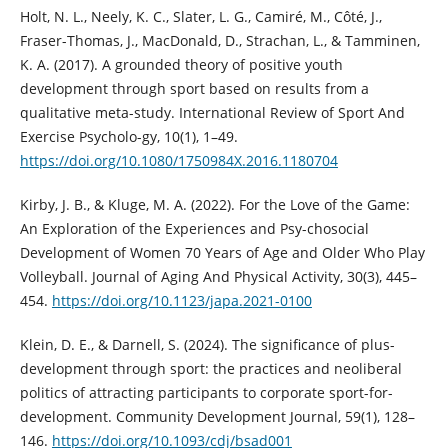
Holt, N. L., Neely, K. C., Slater, L. G., Camiré, M., Côté, J.,
Fraser-Thomas, J., MacDonald, D., Strachan, L., & Tamminen,
K. A. (2017). A grounded theory of positive youth
development through sport based on results from a
qualitative meta-study. International Review of Sport And
Exercise Psycholo-gy, 10(1), 1–49.
https://doi.org/10.1080/1750984X.2016.1180704
Kirby, J. B., & Kluge, M. A. (2022). For the Love of the Game:
An Exploration of the Experiences and Psy-chosocial
Development of Women 70 Years of Age and Older Who Play
Volleyball. Journal of Aging And Physical Activity, 30(3), 445–
454.
https://doi.org/10.1123/japa.2021-0100
Klein, D. E., & Darnell, S. (2024). The significance of plus-
development through sport: the practices and neoliberal
politics of attracting participants to corporate sport-for-
development. Community Development Journal, 59(1), 128–
146.
https://doi.org/10.1093/cdj/bsad001