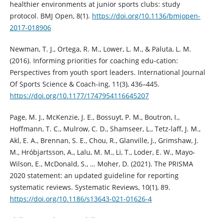
healthier environments at junior sports clubs: study
protocol. BMJ Open, 8(1).
https://doi.org/10.1136/bmjopen-
2017-018906
Newman, T. J., Ortega, R. M., Lower, L. M., & Paluta, L. M.
(2016). Informing priorities for coaching edu-cation:
Perspectives from youth sport leaders. International Journal
Of Sports Science & Coach-ing, 11(3), 436–445.
https://doi.org/10.1177/1747954116645207
Page, M. J., McKenzie, J. E., Bossuyt, P. M., Boutron, I.,
Hoffmann, T. C., Mulrow, C. D., Shamseer, L., Tetz-laff, J. M.,
Akl, E. A., Brennan, S. E., Chou, R., Glanville, J., Grimshaw, J.
M., Hróbjartsson, A., Lalu, M. M., Li, T., Loder, E. W., Mayo-
Wilson, E., McDonald, S., … Moher, D. (2021). The PRISMA
2020 statement: an updated guideline for reporting
systematic reviews. Systematic Reviews, 10(1), 89.
https://doi.org/10.1186/s13643-021-01626-4