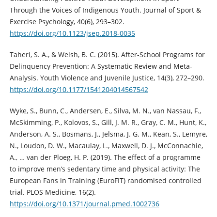
Through the Voices of Indigenous Youth. Journal of Sport &
Exercise Psychology, 40(6), 293–302.
https://doi.org/10.1123/jsep.2018-0035
Taheri, S. A., & Welsh, B. C. (2015). After-School Programs for
Delinquency Prevention: A Systematic Review and Meta-
Analysis. Youth Violence and Juvenile Justice, 14(3), 272–290.
https://doi.org/10.1177/1541204014567542
Wyke, S., Bunn, C., Andersen, E., Silva, M. N., van Nassau, F.,
McSkimming, P., Kolovos, S., Gill, J. M. R., Gray, C. M., Hunt, K.,
Anderson, A. S., Bosmans, J., Jelsma, J. G. M., Kean, S., Lemyre,
N., Loudon, D. W., Macaulay, L., Maxwell, D. J., McConnachie,
A., … van der Ploeg, H. P. (2019). The effect of a programme
to improve men’s sedentary time and physical activity: The
European Fans in Training (EuroFIT) randomised controlled
trial. PLOS Medicine, 16(2).
https://doi.org/10.1371/journal.pmed.1002736