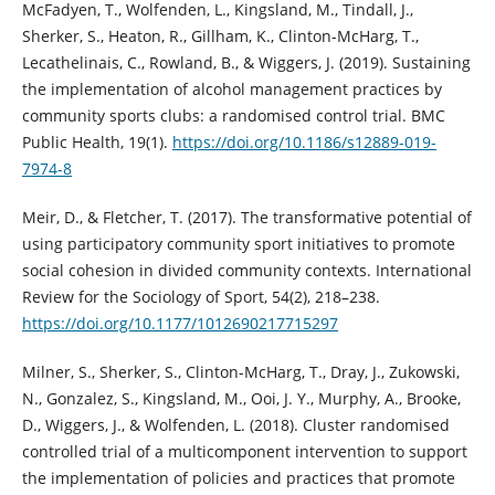
McFadyen, T., Wolfenden, L., Kingsland, M., Tindall, J.,
Sherker, S., Heaton, R., Gillham, K., Clinton-McHarg, T.,
Lecathelinais, C., Rowland, B., & Wiggers, J. (2019). Sustaining
the implementation of alcohol management practices by
community sports clubs: a randomised control trial. BMC
Public Health, 19(1).
https://doi.org/10.1186/s12889-019-
7974-8
Meir, D., & Fletcher, T. (2017). The transformative potential of
using participatory community sport initiatives to promote
social cohesion in divided community contexts. International
Review for the Sociology of Sport, 54(2), 218–238.
https://doi.org/10.1177/1012690217715297
Milner, S., Sherker, S., Clinton-McHarg, T., Dray, J., Zukowski,
N., Gonzalez, S., Kingsland, M., Ooi, J. Y., Murphy, A., Brooke,
D., Wiggers, J., & Wolfenden, L. (2018). Cluster randomised
controlled trial of a multicomponent intervention to support
the implementation of policies and practices that promote