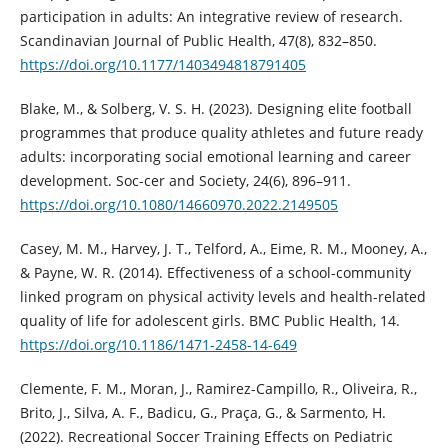
participation in adults: An integrative review of research.
Scandinavian Journal of Public Health, 47(8), 832–850.
https://doi.org/10.1177/1403494818791405
Blake, M., & Solberg, V. S. H. (2023). Designing elite football
programmes that produce quality athletes and future ready
adults: incorporating social emotional learning and career
development. Soc-cer and Society, 24(6), 896–911.
https://doi.org/10.1080/14660970.2022.2149505
Casey, M. M., Harvey, J. T., Telford, A., Eime, R. M., Mooney, A.,
& Payne, W. R. (2014). Effectiveness of a school-community
linked program on physical activity levels and health-related
quality of life for adolescent girls. BMC Public Health, 14.
https://doi.org/10.1186/1471-2458-14-649
Clemente, F. M., Moran, J., Ramirez-Campillo, R., Oliveira, R.,
Brito, J., Silva, A. F., Badicu, G., Praça, G., & Sarmento, H.
(2022). Recreational Soccer Training Effects on Pediatric