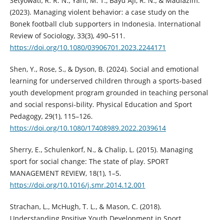
Setyowati, R. R. N., Yani, M. T., Bayu Aji, R. N., & Madlazim.
(2023). Managing violent behavior: a case study on the
Bonek football club supporters in Indonesia. International
Review of Sociology, 33(3), 490–511.
https://doi.org/10.1080/03906701.2023.2244171
Shen, Y., Rose, S., & Dyson, B. (2024). Social and emotional
learning for underserved children through a sports-based
youth development program grounded in teaching personal
and social responsi-bility. Physical Education and Sport
Pedagogy, 29(1), 115–126.
https://doi.org/10.1080/17408989.2022.2039614
Sherry, E., Schulenkorf, N., & Chalip, L. (2015). Managing
sport for social change: The state of play. SPORT
MANAGEMENT REVIEW, 18(1), 1–5.
https://doi.org/10.1016/j.smr.2014.12.001
Strachan, L., McHugh, T. L., & Mason, C. (2018).
Understanding Positive Youth Development in Sport