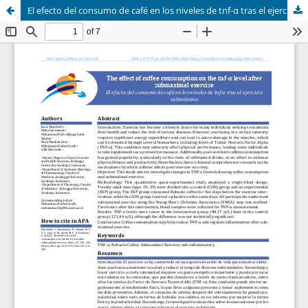
El efecto del consumo de café en los niveles de tnf-α tras el ejercicio submáximo