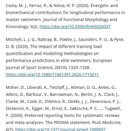
Costa, M. J., Ferraz, R., & Neiva, H. P. (2020). Energetic and
biomechanical contributions for longitudinal performance in
master swimmers. Journal of Functional Morphology and
Kinesiology, 5(2).
https://doi.org/10.3390/jfmk5020037
Mitchell, L. J. G., Rattray, B., Fowlie, J., Saunders, P. U., & Pyne,
D. B. (2020). The impact of different training load
quantification and modelling methodologies on
performance predictions in elite swimmers. European
Journal of Sport Science, 20(10), 1329–1338.
https://doi.org/10.1080/17461391.2020.1719211
Moher, D., Liberati, A., Tetzlaff, J., Altman, D. G., Antes, G.,
Atkins, D., Barbour, V., Barrowman, N., Berlin, J. A., Clark, J.,
Clarke, M., Cook, D., D’Amico, R., Deeks, J. J., Devereaux, P. J.,
Dickersin, K., Egger, M., Ernst, E., Gøtzsche, P. C., … Tugwell,
P. (2009). Preferred reporting items for systematic reviews
and meta-analyses: The PRISMA statement. PLoS Medicine,
6(7).
https://doi.org/10.1371/journal.pmed.1000097