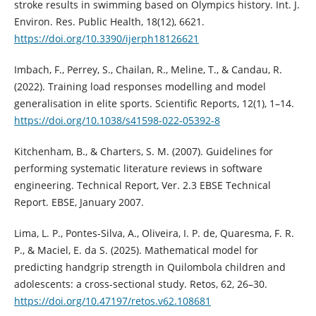
stroke results in swimming based on Olympics history. Int. J.
Environ. Res. Public Health, 18(12), 6621.
https://doi.org/10.3390/ijerph18126621
Imbach, F., Perrey, S., Chailan, R., Meline, T., & Candau, R.
(2022). Training load responses modelling and model
generalisation in elite sports. Scientific Reports, 12(1), 1–14.
https://doi.org/10.1038/s41598-022-05392-8
Kitchenham, B., & Charters, S. M. (2007). Guidelines for
performing systematic literature reviews in software
engineering. Technical Report, Ver. 2.3 EBSE Technical
Report. EBSE, January 2007.
Lima, L. P., Pontes-Silva, A., Oliveira, I. P. de, Quaresma, F. R.
P., & Maciel, E. da S. (2025). Mathematical model for
predicting handgrip strength in Quilombola children and
adolescents: a cross-sectional study. Retos, 62, 26–30.
https://doi.org/10.47197/retos.v62.108681