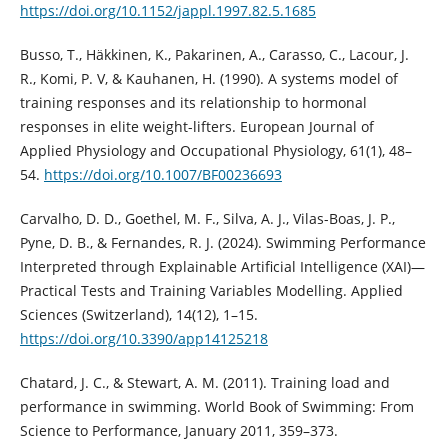
https://doi.org/10.1152/jappl.1997.82.5.1685
Busso, T., Häkkinen, K., Pakarinen, A., Carasso, C., Lacour, J.
R., Komi, P. V, & Kauhanen, H. (1990). A systems model of
training responses and its relationship to hormonal
responses in elite weight-lifters. European Journal of
Applied Physiology and Occupational Physiology, 61(1), 48–
54.
https://doi.org/10.1007/BF00236693
Carvalho, D. D., Goethel, M. F., Silva, A. J., Vilas-Boas, J. P.,
Pyne, D. B., & Fernandes, R. J. (2024). Swimming Performance
Interpreted through Explainable Artificial Intelligence (XAI)—
Practical Tests and Training Variables Modelling. Applied
Sciences (Switzerland), 14(12), 1–15.
https://doi.org/10.3390/app14125218
Chatard, J. C., & Stewart, A. M. (2011). Training load and
performance in swimming. World Book of Swimming: From
Science to Performance, January 2011, 359–373.