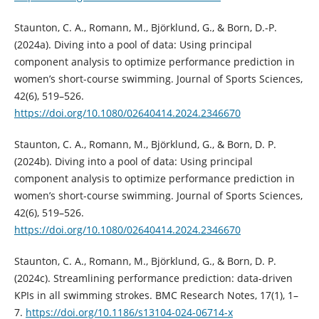
Staunton, C. A., Romann, M., Björklund, G., & Born, D.-P.
(2024a). Diving into a pool of data: Using principal
component analysis to optimize performance prediction in
women’s short-course swimming. Journal of Sports Sciences,
42(6), 519–526.
https://doi.org/10.1080/02640414.2024.2346670
Staunton, C. A., Romann, M., Björklund, G., & Born, D. P.
(2024b). Diving into a pool of data: Using principal
component analysis to optimize performance prediction in
women’s short-course swimming. Journal of Sports Sciences,
42(6), 519–526.
https://doi.org/10.1080/02640414.2024.2346670
Staunton, C. A., Romann, M., Björklund, G., & Born, D. P.
(2024c). Streamlining performance prediction: data-driven
KPIs in all swimming strokes. BMC Research Notes, 17(1), 1–
7.
https://doi.org/10.1186/s13104-024-06714-x