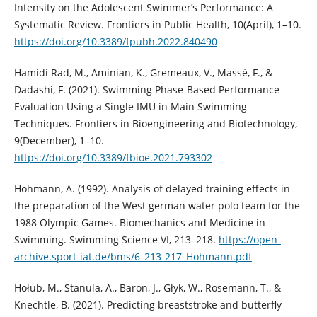
Intensity on the Adolescent Swimmer’s Performance: A
Systematic Review. Frontiers in Public Health, 10(April), 1–10.
https://doi.org/10.3389/fpubh.2022.840490
Hamidi Rad, M., Aminian, K., Gremeaux, V., Massé, F., &
Dadashi, F. (2021). Swimming Phase-Based Performance
Evaluation Using a Single IMU in Main Swimming
Techniques. Frontiers in Bioengineering and Biotechnology,
9(December), 1–10.
https://doi.org/10.3389/fbioe.2021.793302
Hohmann, A. (1992). Analysis of delayed training effects in
the preparation of the West german water polo team for the
1988 Olympic Games. Biomechanics and Medicine in
Swimming. Swimming Science VI, 213–218.
https://open-
archive.sport-iat.de/bms/6_213-217_Hohmann.pdf
Hołub, M., Stanula, A., Baron, J., Głyk, W., Rosemann, T., &
Knechtle, B. (2021). Predicting breaststroke and butterfly