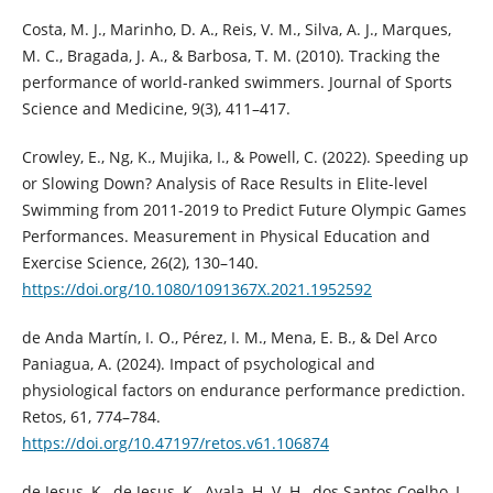
Costa, M. J., Marinho, D. A., Reis, V. M., Silva, A. J., Marques,
M. C., Bragada, J. A., & Barbosa, T. M. (2010). Tracking the
performance of world-ranked swimmers. Journal of Sports
Science and Medicine, 9(3), 411–417.
Crowley, E., Ng, K., Mujika, I., & Powell, C. (2022). Speeding up
or Slowing Down? Analysis of Race Results in Elite-level
Swimming from 2011-2019 to Predict Future Olympic Games
Performances. Measurement in Physical Education and
Exercise Science, 26(2), 130–140.
https://doi.org/10.1080/1091367X.2021.1952592
de Anda Martín, I. O., Pérez, I. M., Mena, E. B., & Del Arco
Paniagua, A. (2024). Impact of psychological and
physiological factors on endurance performance prediction.
Retos, 61, 774–784.
https://doi.org/10.47197/retos.v61.106874
de Jesus, K., de Jesus, K., Ayala, H. V. H., dos Santos Coelho, L.,