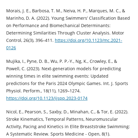
Morais, J. E., Barbosa, T. M., Neiva, H. P., Marques, M. C., &
Marinho, D. A. (2022). Young Swimmers’ Classification Based
on Performance and Biomechanical Determinants:
Determining Similarities Through Cluster Analysis. Motor
Control, 26(3), 396–411.
https://doi.org/10.1123/mc.2021-
0126
Mujika, I., Pyne, D. B., Wu, P. P.-Y., Ng, K., Crowley, E., &
Powell, C. (2023). Next-generation models for predicting
winning times in elite swimming events: Updated
predictions for the Paris 2024 Olympic Games. Int. J. Sports
Physiol. Perform., 18(11), 1269–1274.
https://doi.org/10.1123/ijspp.2023-0174
Nicol, E., Pearson, S., Saxby, D., Minahan, C., & Tor, E. (2022).
Stroke Kinematics, Temporal Patterns, Neuromuscular
Activity, Pacing and Kinetics in Elite Breaststroke Swimming:
A Systematic Review. Sports Medicine - Open, 8(1).