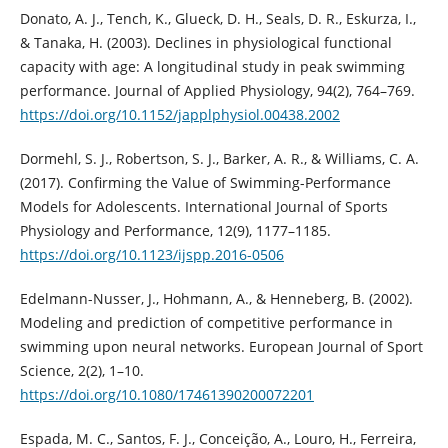
Donato, A. J., Tench, K., Glueck, D. H., Seals, D. R., Eskurza, I.,
& Tanaka, H. (2003). Declines in physiological functional
capacity with age: A longitudinal study in peak swimming
performance. Journal of Applied Physiology, 94(2), 764–769.
https://doi.org/10.1152/japplphysiol.00438.2002
Dormehl, S. J., Robertson, S. J., Barker, A. R., & Williams, C. A.
(2017). Confirming the Value of Swimming-Performance
Models for Adolescents. International Journal of Sports
Physiology and Performance, 12(9), 1177–1185.
https://doi.org/10.1123/ijspp.2016-0506
Edelmann-Nusser, J., Hohmann, A., & Henneberg, B. (2002).
Modeling and prediction of competitive performance in
swimming upon neural networks. European Journal of Sport
Science, 2(2), 1–10.
https://doi.org/10.1080/17461390200072201
Espada, M. C., Santos, F. J., Conceição, A., Louro, H., Ferreira,