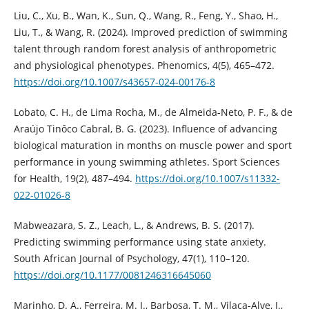
Liu, C., Xu, B., Wan, K., Sun, Q., Wang, R., Feng, Y., Shao, H.,
Liu, T., & Wang, R. (2024). Improved prediction of swimming
talent through random forest analysis of anthropometric
and physiological phenotypes. Phenomics, 4(5), 465–472.
https://doi.org/10.1007/s43657-024-00176-8
Lobato, C. H., de Lima Rocha, M., de Almeida-Neto, P. F., & de
Araújo Tinôco Cabral, B. G. (2023). Influence of advancing
biological maturation in months on muscle power and sport
performance in young swimming athletes. Sport Sciences
for Health, 19(2), 487–494.
https://doi.org/10.1007/s11332-
022-01026-8
Mabweazara, S. Z., Leach, L., & Andrews, B. S. (2017).
Predicting swimming performance using state anxiety.
South African Journal of Psychology, 47(1), 110–120.
https://doi.org/10.1177/0081246316645060
Marinho, D. A., Ferreira, M. I., Barbosa, T. M., Vilaça-Alve, J.,