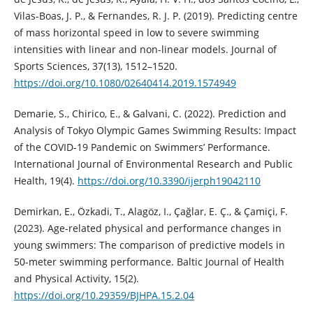
Vilas-Boas, J. P., & Fernandes, R. J. P. (2019). Predicting centre
of mass horizontal speed in low to severe swimming
intensities with linear and non-linear models. Journal of
Sports Sciences, 37(13), 1512–1520.
https://doi.org/10.1080/02640414.2019.1574949
Demarie, S., Chirico, E., & Galvani, C. (2022). Prediction and
Analysis of Tokyo Olympic Games Swimming Results: Impact
of the COVID-19 Pandemic on Swimmers’ Performance.
International Journal of Environmental Research and Public
Health, 19(4).
https://doi.org/10.3390/ijerph19042110
Demirkan, E., Özkadi, T., Alagöz, I., Çağlar, E. Ç., & Çamiçi, F.
(2023). Age-related physical and performance changes in
young swimmers: The comparison of predictive models in
50-meter swimming performance. Baltic Journal of Health
and Physical Activity, 15(2).
https://doi.org/10.29359/BJHPA.15.2.04