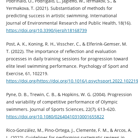
Podrihalo, O., Podrigalo, L., Jagiełło, W., Iermakov, S., &
Yermakova, T. (2021). Substantiation of methods for
predicting success in artistic swimming. International
Journal of Environmental Research and Public Health, 18(16).
https://doi.org/10.3390/ijerph18168739
Post, A. K., Koning, R. H., Visscher, C., & Elferink-Gemser, M.
T. (2022). The importance of reflection and evaluation
processes in daily training sessions for progression toward
elite level swimming performance. Psychology of Sport and
Exercise, 61, 102219.
https://doi.org/https://doi.org/10.1016/j.psychsport.2022.10221
Pyne, D. B., Trewin, C. B., & Hopkins, W. G. (2004). Progression
and variability of competitive performance of Olympic
swimmers. Journal of Sports Sciences, 22(7), 613–620.
https://doi.org/10.1080/02640410310001655822
Rico-González, M., Pino-Ortega, J., Clemente, F. M., & Arcos, A.
L. (2022). Guidelines for performing systematic reviews in