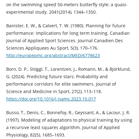
on the swimming speed 50-meters butterfly style: a quasi-
experimental study. 2041(2014), 1344–1350.
Banister, E. W., & Calvert, T. W. (1980). Planning for future
performance: implications for long term training. Canadian
Journal of Applied Sport Sciences. Journal Canadien Des
Sciences Appliquees Au Sport, 5(3), 170–176.
http://europepmc.org/abstract/MED/6778623
Born, D. P., Stöggl, T., Lorentzen, J., Romann, M., & Björklund,
G. (2024). Predicting future stars: Probability and
performance corridors for elite swimmers. Journal of
Science and Medicine in Sport, 27(2), 113–118.
https://doi.org/10.1016/j.jsams.2023.10.017
Busso, T., Denis, C., Bonnefoy, R., Geyssant, A., & Lacour, J. R.
(1997). Modeling of adaptations to physical training by using
a recursive least squares algorithm. Journal of Applied
Physiology, 82(5), 1685–1693.