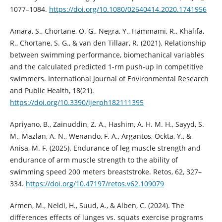
1077–1084.
https://doi.org/10.1080/02640414.2020.1741956
Amara, S., Chortane, O. G., Negra, Y., Hammami, R., Khalifa,
R., Chortane, S. G., & van den Tillaar, R. (2021). Relationship
between swimming performance, biomechanical variables
and the calculated predicted 1-rm push-up in competitive
swimmers. International Journal of Environmental Research
and Public Health, 18(21).
https://doi.org/10.3390/ijerph182111395
Apriyano, B., Zainuddin, Z. A., Hashim, A. H. M. H., Sayyd, S.
M., Mazlan, A. N., Wenando, F. A., Argantos, Ockta, Y., &
Anisa, M. F. (2025). Endurance of leg muscle strength and
endurance of arm muscle strength to the ability of
swimming speed 200 meters breaststroke. Retos, 62, 327–
334.
https://doi.org/10.47197/retos.v62.109079
Armen, M., Neldi, H., Suud, A., & Alben, C. (2024). The
differences effects of lunges vs. squats exercise programs