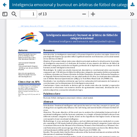
Inteligencia emocional y burnout en árbitras de fútbol de categoría nacional