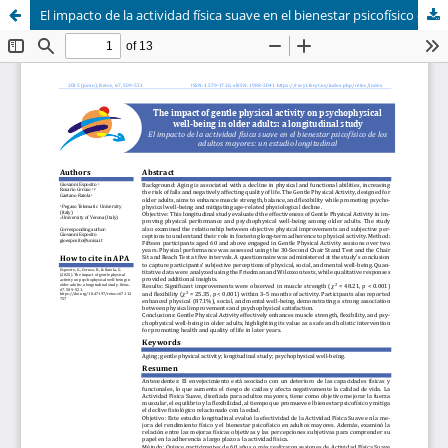
El impacto de la actividad física suave en el bienestar psicofísico de los adultos mayores: un estudio longitudinal