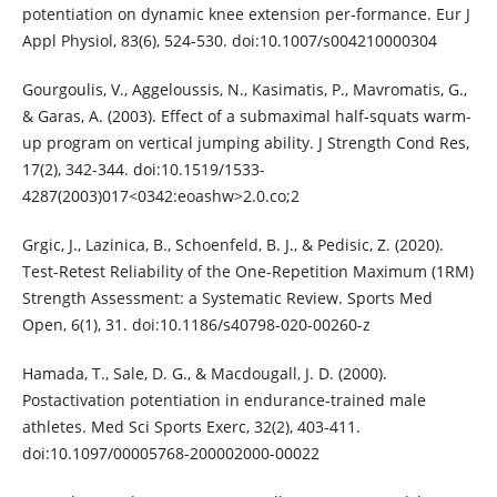
potentiation on dynamic knee extension per-formance. Eur J
Appl Physiol, 83(6), 524-530. doi:10.1007/s004210000304
Gourgoulis, V., Aggeloussis, N., Kasimatis, P., Mavromatis, G.,
& Garas, A. (2003). Effect of a submaximal half-squats warm-
up program on vertical jumping ability. J Strength Cond Res,
17(2), 342-344. doi:10.1519/1533-
4287(2003)017<0342:eoashw>2.0.co;2
Grgic, J., Lazinica, B., Schoenfeld, B. J., & Pedisic, Z. (2020).
Test-Retest Reliability of the One-Repetition Maximum (1RM)
Strength Assessment: a Systematic Review. Sports Med
Open, 6(1), 31. doi:10.1186/s40798-020-00260-z
Hamada, T., Sale, D. G., & Macdougall, J. D. (2000).
Postactivation potentiation in endurance-trained male
athletes. Med Sci Sports Exerc, 32(2), 403-411.
doi:10.1097/00005768-200002000-00022