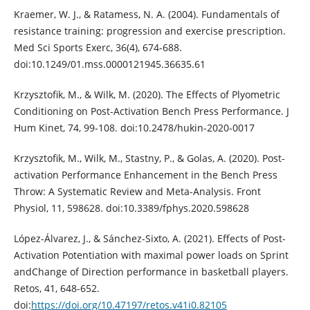
Kraemer, W. J., & Ratamess, N. A. (2004). Fundamentals of
resistance training: progression and exercise prescription.
Med Sci Sports Exerc, 36(4), 674-688.
doi:10.1249/01.mss.0000121945.36635.61
Krzysztofik, M., & Wilk, M. (2020). The Effects of Plyometric
Conditioning on Post-Activation Bench Press Performance. J
Hum Kinet, 74, 99-108. doi:10.2478/hukin-2020-0017
Krzysztofik, M., Wilk, M., Stastny, P., & Golas, A. (2020). Post-
activation Performance Enhancement in the Bench Press
Throw: A Systematic Review and Meta-Analysis. Front
Physiol, 11, 598628. doi:10.3389/fphys.2020.598628
López-Álvarez, J., & Sánchez-Sixto, A. (2021). Effects of Post-
Activation Potentiation with maximal power loads on Sprint
andChange of Direction performance in basketball players.
Retos, 41, 648-652.
doi:
https://doi.org/10.47197/retos.v41i0.82105