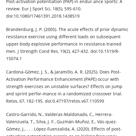
Post-activation potentiation (PAP) in endur-ance sports: A
review. Eur J Sport Sci, 18(5), 595-610.
doi:10.1080/17461391.2018.1438519
Brandenburg, J. P. (2005). The acute effects of prior dynamic
resistance exercise using different loads on subsequent
upper-body explosive performance in resistance-trained
men. J Strength Cond Res, 19(2), 427-432. doi:10.1519/R-
15074.1
Cardona-Gómez, J. S., & Jaramillo, A. R. (2025). Does Post-
Activation Performance Enhancement (PAPE) occur with
strength exercises on unstable surfaces? Effects on jump
and sprint perfor-mance in a randomized crossover trial.
Retos, 67, 182-195. doi:0.47197/retos.v67.110599
Castro-Garrido, N., Valderas-Maldonado, C., Herrera-
Valenzuela, T., Silva, J. F., Guzmán-Muñoz, E., Vás-quez-
Gómez, J., . . . López-Fuenzalida, A. (2020). Effects of post-