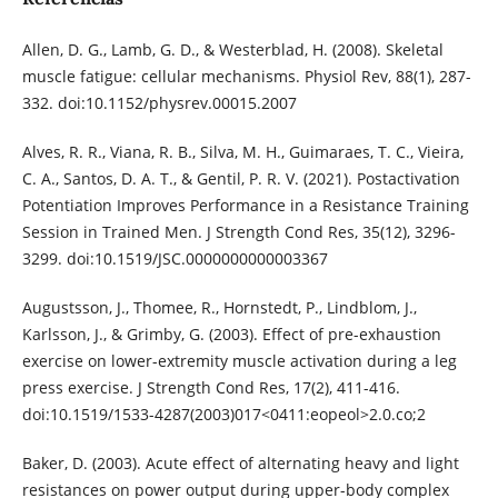
Allen, D. G., Lamb, G. D., & Westerblad, H. (2008). Skeletal
muscle fatigue: cellular mechanisms. Physiol Rev, 88(1), 287-
332. doi:10.1152/physrev.00015.2007
Alves, R. R., Viana, R. B., Silva, M. H., Guimaraes, T. C., Vieira,
C. A., Santos, D. A. T., & Gentil, P. R. V. (2021). Postactivation
Potentiation Improves Performance in a Resistance Training
Session in Trained Men. J Strength Cond Res, 35(12), 3296-
3299. doi:10.1519/JSC.0000000000003367
Augustsson, J., Thomee, R., Hornstedt, P., Lindblom, J.,
Karlsson, J., & Grimby, G. (2003). Effect of pre-exhaustion
exercise on lower-extremity muscle activation during a leg
press exercise. J Strength Cond Res, 17(2), 411-416.
doi:10.1519/1533-4287(2003)017<0411:eopeol>2.0.co;2
Baker, D. (2003). Acute effect of alternating heavy and light
resistances on power output during upper-body complex