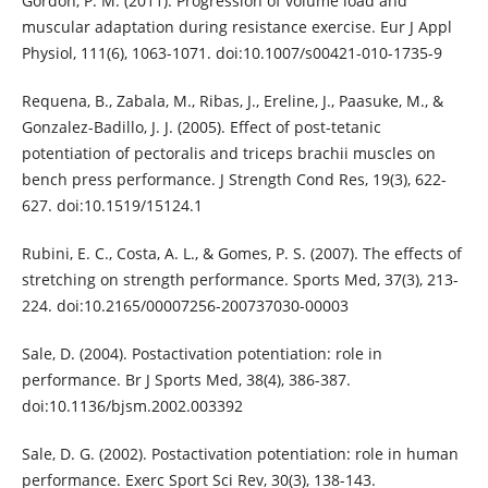
Gordon, P. M. (2011). Progression of volume load and
muscular adaptation during resistance exercise. Eur J Appl
Physiol, 111(6), 1063-1071. doi:10.1007/s00421-010-1735-9
Requena, B., Zabala, M., Ribas, J., Ereline, J., Paasuke, M., &
Gonzalez-Badillo, J. J. (2005). Effect of post-tetanic
potentiation of pectoralis and triceps brachii muscles on
bench press performance. J Strength Cond Res, 19(3), 622-
627. doi:10.1519/15124.1
Rubini, E. C., Costa, A. L., & Gomes, P. S. (2007). The effects of
stretching on strength performance. Sports Med, 37(3), 213-
224. doi:10.2165/00007256-200737030-00003
Sale, D. (2004). Postactivation potentiation: role in
performance. Br J Sports Med, 38(4), 386-387.
doi:10.1136/bjsm.2002.003392
Sale, D. G. (2002). Postactivation potentiation: role in human
performance. Exerc Sport Sci Rev, 30(3), 138-143.