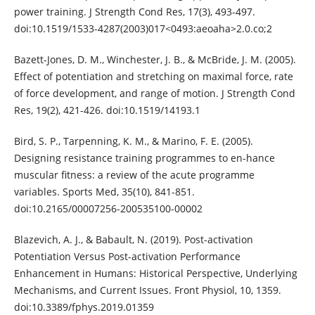
power training. J Strength Cond Res, 17(3), 493-497.
doi:10.1519/1533-4287(2003)017<0493:aeoaha>2.0.co;2
Bazett-Jones, D. M., Winchester, J. B., & McBride, J. M. (2005).
Effect of potentiation and stretching on maximal force, rate
of force development, and range of motion. J Strength Cond
Res, 19(2), 421-426. doi:10.1519/14193.1
Bird, S. P., Tarpenning, K. M., & Marino, F. E. (2005).
Designing resistance training programmes to en-hance
muscular fitness: a review of the acute programme
variables. Sports Med, 35(10), 841-851.
doi:10.2165/00007256-200535100-00002
Blazevich, A. J., & Babault, N. (2019). Post-activation
Potentiation Versus Post-activation Performance
Enhancement in Humans: Historical Perspective, Underlying
Mechanisms, and Current Issues. Front Physiol, 10, 1359.
doi:10.3389/fphys.2019.01359