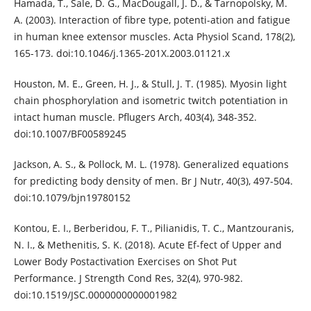
Hamada, T., Sale, D. G., MacDougall, J. D., & Tarnopolsky, M.
A. (2003). Interaction of fibre type, potenti-ation and fatigue
in human knee extensor muscles. Acta Physiol Scand, 178(2),
165-173. doi:10.1046/j.1365-201X.2003.01121.x
Houston, M. E., Green, H. J., & Stull, J. T. (1985). Myosin light
chain phosphorylation and isometric twitch potentiation in
intact human muscle. Pflugers Arch, 403(4), 348-352.
doi:10.1007/BF00589245
Jackson, A. S., & Pollock, M. L. (1978). Generalized equations
for predicting body density of men. Br J Nutr, 40(3), 497-504.
doi:10.1079/bjn19780152
Kontou, E. I., Berberidou, F. T., Pilianidis, T. C., Mantzouranis,
N. I., & Methenitis, S. K. (2018). Acute Ef-fect of Upper and
Lower Body Postactivation Exercises on Shot Put
Performance. J Strength Cond Res, 32(4), 970-982.
doi:10.1519/JSC.0000000000001982