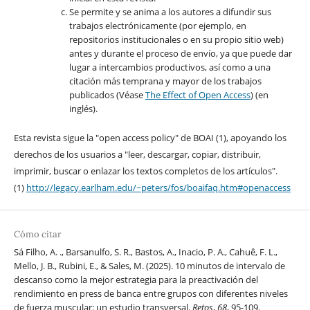
Se permite y se anima a los autores a difundir sus
trabajos electrónicamente (por ejemplo, en
repositorios institucionales o en su propio sitio web)
antes y durante el proceso de envío, ya que puede dar
lugar a intercambios productivos, así como a una
citación más temprana y mayor de los trabajos
publicados (Véase
The Effect of Open Access
) (en
inglés).
Esta revista sigue la "open access policy" de BOAI (1), apoyando los
derechos de los usuarios a "leer, descargar, copiar, distribuir,
imprimir, buscar o enlazar los textos completos de los artículos".
(1)
http://legacy.earlham.edu/~peters/fos/boaifaq.htm#openaccess
Cómo citar
Sá Filho, A. ., Barsanulfo, S. R., Bastos, A., Inacio, P. A., Cahuê, F. L.,
Mello, J. B., Rubini, E., & Sales, M. (2025). 10 minutos de intervalo de
descanso como la mejor estrategia para la preactivación del
rendimiento en press de banca entre grupos con diferentes niveles
de fuerza muscular: un estudio transversal.
Retos
,
68
, 95-109.