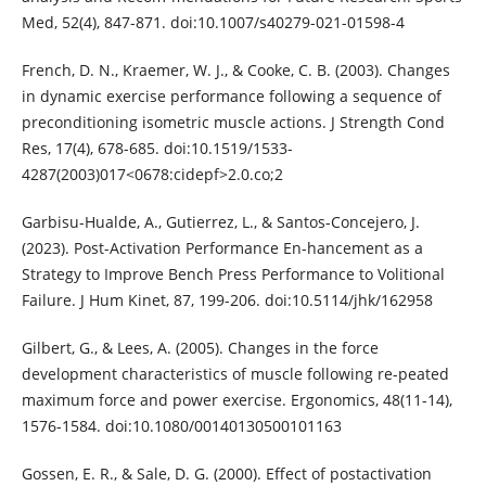
Med, 52(4), 847-871. doi:10.1007/s40279-021-01598-4
French, D. N., Kraemer, W. J., & Cooke, C. B. (2003). Changes
in dynamic exercise performance following a sequence of
preconditioning isometric muscle actions. J Strength Cond
Res, 17(4), 678-685. doi:10.1519/1533-
4287(2003)017<0678:cidepf>2.0.co;2
Garbisu-Hualde, A., Gutierrez, L., & Santos-Concejero, J.
(2023). Post-Activation Performance En-hancement as a
Strategy to Improve Bench Press Performance to Volitional
Failure. J Hum Kinet, 87, 199-206. doi:10.5114/jhk/162958
Gilbert, G., & Lees, A. (2005). Changes in the force
development characteristics of muscle following re-peated
maximum force and power exercise. Ergonomics, 48(11-14),
1576-1584. doi:10.1080/00140130500101163
Gossen, E. R., & Sale, D. G. (2000). Effect of postactivation