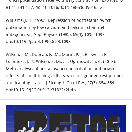
Twitch potentiation after voluntary contrac-tion. Exp Neurol,
81(1), 141-152. doi:10.1016/0014-4886(83)90163-2
Williams, J. H. (1990). Depression of posttetanic twitch
potentiation by low calcium and calcium chan-nel
antagonists. J Appl Physiol (1985), 69(3), 1093-1097.
doi:10.1152/jappl.1990.69.3.1093
Wilson, J. M., Duncan, N. M., Marin, P. J., Brown, L. E.,
Loenneke, J. P., Wilson, S. M., . . . Ugrinowitsch, C. (2013).
Meta-analysis of postactivation potentiation and power:
effects of conditioning activity, volume, gender, rest periods,
and training status. J Strength Cond Res, 27(3), 854-859.
doi:10.1519/JSC.0b013e31825c2bdb