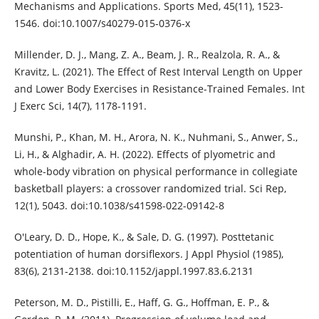
Mechanisms and Applications. Sports Med, 45(11), 1523-
1546. doi:10.1007/s40279-015-0376-x
Millender, D. J., Mang, Z. A., Beam, J. R., Realzola, R. A., &
Kravitz, L. (2021). The Effect of Rest Interval Length on Upper
and Lower Body Exercises in Resistance-Trained Females. Int
J Exerc Sci, 14(7), 1178-1191.
Munshi, P., Khan, M. H., Arora, N. K., Nuhmani, S., Anwer, S.,
Li, H., & Alghadir, A. H. (2022). Effects of plyometric and
whole-body vibration on physical performance in collegiate
basketball players: a crossover randomized trial. Sci Rep,
12(1), 5043. doi:10.1038/s41598-022-09142-8
O'Leary, D. D., Hope, K., & Sale, D. G. (1997). Posttetanic
potentiation of human dorsiflexors. J Appl Physiol (1985),
83(6), 2131-2138. doi:10.1152/jappl.1997.83.6.2131
Peterson, M. D., Pistilli, E., Haff, G. G., Hoffman, E. P., &