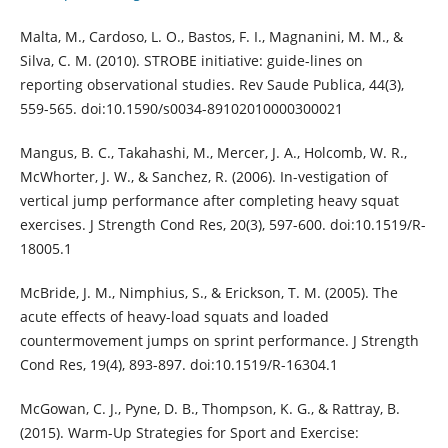
Malta, M., Cardoso, L. O., Bastos, F. I., Magnanini, M. M., &
Silva, C. M. (2010). STROBE initiative: guide-lines on
reporting observational studies. Rev Saude Publica, 44(3),
559-565. doi:10.1590/s0034-89102010000300021
Mangus, B. C., Takahashi, M., Mercer, J. A., Holcomb, W. R.,
McWhorter, J. W., & Sanchez, R. (2006). In-vestigation of
vertical jump performance after completing heavy squat
exercises. J Strength Cond Res, 20(3), 597-600. doi:10.1519/R-
18005.1
McBride, J. M., Nimphius, S., & Erickson, T. M. (2005). The
acute effects of heavy-load squats and loaded
countermovement jumps on sprint performance. J Strength
Cond Res, 19(4), 893-897. doi:10.1519/R-16304.1
McGowan, C. J., Pyne, D. B., Thompson, K. G., & Rattray, B.
(2015). Warm-Up Strategies for Sport and Exercise: