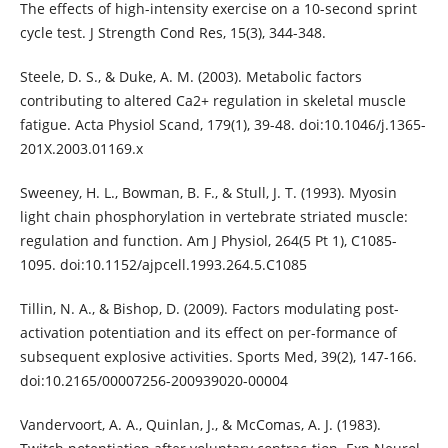
The effects of high-intensity exercise on a 10-second sprint
cycle test. J Strength Cond Res, 15(3), 344-348.
Steele, D. S., & Duke, A. M. (2003). Metabolic factors
contributing to altered Ca2+ regulation in skeletal muscle
fatigue. Acta Physiol Scand, 179(1), 39-48. doi:10.1046/j.1365-
201X.2003.01169.x
Sweeney, H. L., Bowman, B. F., & Stull, J. T. (1993). Myosin
light chain phosphorylation in vertebrate striated muscle:
regulation and function. Am J Physiol, 264(5 Pt 1), C1085-
1095. doi:10.1152/ajpcell.1993.264.5.C1085
Tillin, N. A., & Bishop, D. (2009). Factors modulating post-
activation potentiation and its effect on per-formance of
subsequent explosive activities. Sports Med, 39(2), 147-166.
doi:10.2165/00007256-200939020-00004
Vandervoort, A. A., Quinlan, J., & McComas, A. J. (1983).