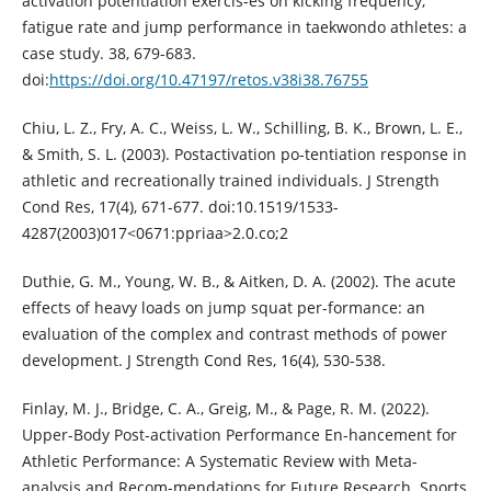
activation potentiation exercis-es on kicking frequency,
fatigue rate and jump performance in taekwondo athletes: a
case study. 38, 679-683.
doi:
https://doi.org/10.47197/retos.v38i38.76755
Chiu, L. Z., Fry, A. C., Weiss, L. W., Schilling, B. K., Brown, L. E.,
& Smith, S. L. (2003). Postactivation po-tentiation response in
athletic and recreationally trained individuals. J Strength
Cond Res, 17(4), 671-677. doi:10.1519/1533-
4287(2003)017<0671:ppriaa>2.0.co;2
Duthie, G. M., Young, W. B., & Aitken, D. A. (2002). The acute
effects of heavy loads on jump squat per-formance: an
evaluation of the complex and contrast methods of power
development. J Strength Cond Res, 16(4), 530-538.
Finlay, M. J., Bridge, C. A., Greig, M., & Page, R. M. (2022).
Upper-Body Post-activation Performance En-hancement for
Athletic Performance: A Systematic Review with Meta-
analysis and Recom-mendations for Future Research. Sports