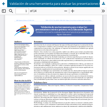
Validación de una herramienta para evaluar las presentaciones teórico-prácticas en la Educación Superior