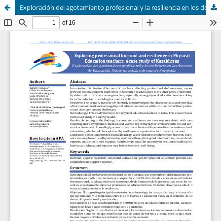
Exploración del agotamiento profesional y la resiliencia en los docentes de educación física: un estudio de caso de Kazajstán