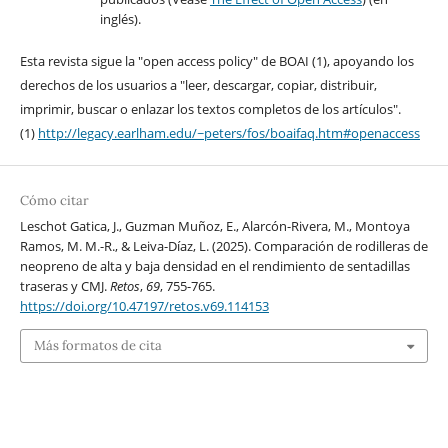
inglés).
Esta revista sigue la "open access policy" de BOAI (1), apoyando los
derechos de los usuarios a "leer, descargar, copiar, distribuir,
imprimir, buscar o enlazar los textos completos de los artículos".
(1)
http://legacy.earlham.edu/~peters/fos/boaifaq.htm#openaccess
Cómo citar
Leschot Gatica, J., Guzman Muñoz, E., Alarcón-Rivera, M., Montoya
Ramos, M. M.-R., & Leiva-Díaz, L. (2025). Comparación de rodilleras de
neopreno de alta y baja densidad en el rendimiento de sentadillas
traseras y CMJ.
Retos
,
69
, 755-765.
https://doi.org/10.47197/retos.v69.114153
Más formatos de cita