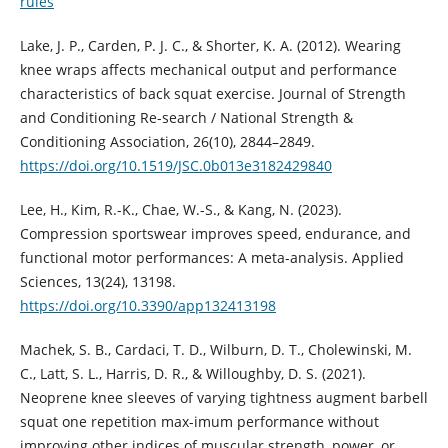
rules
Lake, J. P., Carden, P. J. C., & Shorter, K. A. (2012). Wearing
knee wraps affects mechanical output and performance
characteristics of back squat exercise. Journal of Strength
and Conditioning Re-search / National Strength &
Conditioning Association, 26(10), 2844–2849.
https://doi.org/10.1519/JSC.0b013e3182429840
Lee, H., Kim, R.-K., Chae, W.-S., & Kang, N. (2023).
Compression sportswear improves speed, endurance, and
functional motor performances: A meta-analysis. Applied
Sciences, 13(24), 13198.
https://doi.org/10.3390/app132413198
Machek, S. B., Cardaci, T. D., Wilburn, D. T., Cholewinski, M.
C., Latt, S. L., Harris, D. R., & Willoughby, D. S. (2021).
Neoprene knee sleeves of varying tightness augment barbell
squat one repetition max-imum performance without
improving other indices of muscular strength, power, or