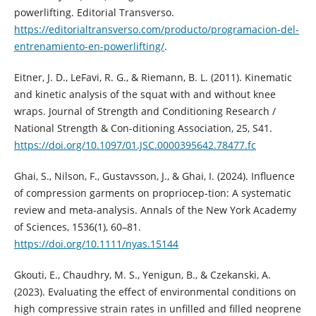
powerlifting. Editorial Transverso.
https://editorialtransverso.com/producto/programacion-del-
entrenamiento-en-powerlifting/
.
Eitner, J. D., LeFavi, R. G., & Riemann, B. L. (2011). Kinematic
and kinetic analysis of the squat with and without knee
wraps. Journal of Strength and Conditioning Research /
National Strength & Con-ditioning Association, 25, S41.
https://doi.org/10.1097/01.JSC.0000395642.78477.fc
Ghai, S., Nilson, F., Gustavsson, J., & Ghai, I. (2024). Influence
of compression garments on propriocep-tion: A systematic
review and meta-analysis. Annals of the New York Academy
of Sciences, 1536(1), 60–81.
https://doi.org/10.1111/nyas.15144
Gkouti, E., Chaudhry, M. S., Yenigun, B., & Czekanski, A.
(2023). Evaluating the effect of environmental conditions on
high compressive strain rates in unfilled and filled neoprene