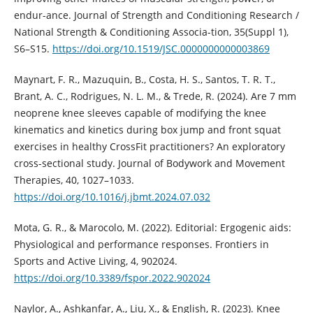
endur-ance. Journal of Strength and Conditioning Research /
National Strength & Conditioning Associa-tion, 35(Suppl 1),
S6–S15.
https://doi.org/10.1519/JSC.0000000000003869
Maynart, F. R., Mazuquin, B., Costa, H. S., Santos, T. R. T.,
Brant, A. C., Rodrigues, N. L. M., & Trede, R. (2024). Are 7 mm
neoprene knee sleeves capable of modifying the knee
kinematics and kinetics during box jump and front squat
exercises in healthy CrossFit practitioners? An exploratory
cross-sectional study. Journal of Bodywork and Movement
Therapies, 40, 1027–1033.
https://doi.org/10.1016/j.jbmt.2024.07.032
Mota, G. R., & Marocolo, M. (2022). Editorial: Ergogenic aids:
Physiological and performance responses. Frontiers in
Sports and Active Living, 4, 902024.
https://doi.org/10.3389/fspor.2022.902024
Naylor, A., Ashkanfar, A., Liu, X., & English, R. (2023). Knee