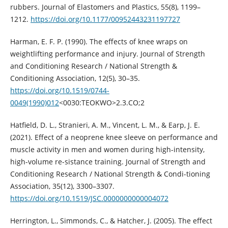
rubbers. Journal of Elastomers and Plastics, 55(8), 1199–
1212.
https://doi.org/10.1177/00952443231197727
Harman, E. F. P. (1990). The effects of knee wraps on
weightlifting performance and injury. Journal of Strength
and Conditioning Research / National Strength &
Conditioning Association, 12(5), 30–35.
https://doi.org/10.1519/0744-
0049(1990)012
<0030:TEOKWO>2.3.CO;2
Hatfield, D. L., Stranieri, A. M., Vincent, L. M., & Earp, J. E.
(2021). Effect of a neoprene knee sleeve on performance and
muscle activity in men and women during high-intensity,
high-volume re-sistance training. Journal of Strength and
Conditioning Research / National Strength & Condi-tioning
Association, 35(12), 3300–3307.
https://doi.org/10.1519/JSC.0000000000004072
Herrington, L., Simmonds, C., & Hatcher, J. (2005). The effect