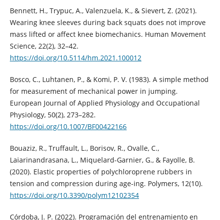
Bennett, H., Trypuc, A., Valenzuela, K., & Sievert, Z. (2021).
Wearing knee sleeves during back squats does not improve
mass lifted or affect knee biomechanics. Human Movement
Science, 22(2), 32–42.
https://doi.org/10.5114/hm.2021.100012
Bosco, C., Luhtanen, P., & Komi, P. V. (1983). A simple method
for measurement of mechanical power in jumping.
European Journal of Applied Physiology and Occupational
Physiology, 50(2), 273–282.
https://doi.org/10.1007/BF00422166
Bouaziz, R., Truffault, L., Borisov, R., Ovalle, C.,
Laiarinandrasana, L., Miquelard-Garnier, G., & Fayolle, B.
(2020). Elastic properties of polychloroprene rubbers in
tension and compression during age-ing. Polymers, 12(10).
https://doi.org/10.3390/polym12102354
Córdoba, J. P. (2022). Programación del entrenamiento en