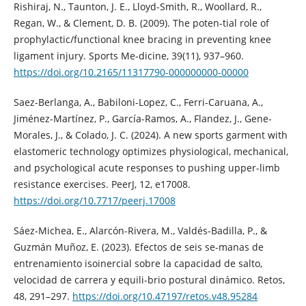
Rishiraj, N., Taunton, J. E., Lloyd-Smith, R., Woollard, R.,
Regan, W., & Clement, D. B. (2009). The poten-tial role of
prophylactic/functional knee bracing in preventing knee
ligament injury. Sports Me-dicine, 39(11), 937–960.
https://doi.org/10.2165/11317790-000000000-00000
Saez-Berlanga, A., Babiloni-Lopez, C., Ferri-Caruana, A.,
Jiménez-Martínez, P., García-Ramos, A., Flandez, J., Gene-
Morales, J., & Colado, J. C. (2024). A new sports garment with
elastomeric technology optimizes physiological, mechanical,
and psychological acute responses to pushing upper-limb
resistance exercises. PeerJ, 12, e17008.
https://doi.org/10.7717/peerj.17008
Sáez-Michea, E., Alarcón-Rivera, M., Valdés-Badilla, P., &
Guzmán Muñoz, E. (2023). Efectos de seis se-manas de
entrenamiento isoinercial sobre la capacidad de salto,
velocidad de carrera y equili-brio postural dinámico. Retos,
48, 291–297.
https://doi.org/10.47197/retos.v48.95284