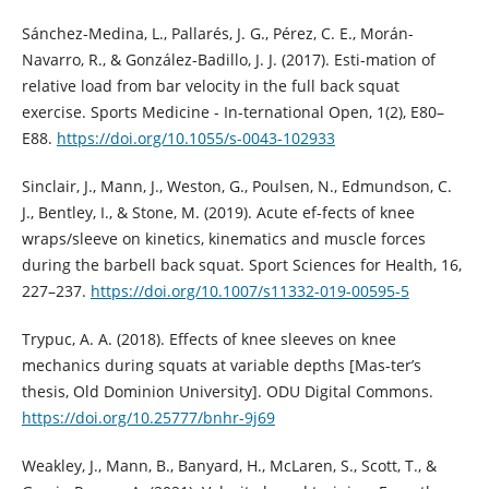
Sánchez-Medina, L., Pallarés, J. G., Pérez, C. E., Morán-
Navarro, R., & González-Badillo, J. J. (2017). Esti-mation of
relative load from bar velocity in the full back squat
exercise. Sports Medicine - In-ternational Open, 1(2), E80–
E88.
https://doi.org/10.1055/s-0043-102933
Sinclair, J., Mann, J., Weston, G., Poulsen, N., Edmundson, C.
J., Bentley, I., & Stone, M. (2019). Acute ef-fects of knee
wraps/sleeve on kinetics, kinematics and muscle forces
during the barbell back squat. Sport Sciences for Health, 16,
227–237.
https://doi.org/10.1007/s11332-019-00595-5
Trypuc, A. A. (2018). Effects of knee sleeves on knee
mechanics during squats at variable depths [Mas-ter’s
thesis, Old Dominion University]. ODU Digital Commons.
https://doi.org/10.25777/bnhr-9j69
Weakley, J., Mann, B., Banyard, H., McLaren, S., Scott, T., &