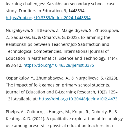
learning challenges: Kazakhstan secondary schools case
study. Frontiers in Education, 9, 1448594.
https://doi.org/10.3389/feduc.2024.1448594
Nurgaliyeva, S., Iztleuova, Z., Maigeldiyeva, S., Zhussupova,
Z., Saduakas, G., & Omarova, G. (2023). Ex-amining the
Relationships between Teachers’ Job Satisfaction and
Technological Competencies. International Journal of
Education in Mathematics, Science and Technology, 11(4),
898-912.
https://doi.org/10.46328/ijemst.3375
Ospankulov, Y., Zhumabayeva, A., & Nurgaliyeva, S. (2023).
The impact of folk games on primary school students.
Journal of Education and E-Learning Research, 10(2), 125–
131.Available at:
https://doi.org/10.20448/jeelr.v10i2.4473
Phelps, A., Colburn, J., Hodges, M., Knipe, R., Doherty, B., &
Keating, X. D. (2021). A qualitative explora-tion of technology
use among preservice physical education teachers in a