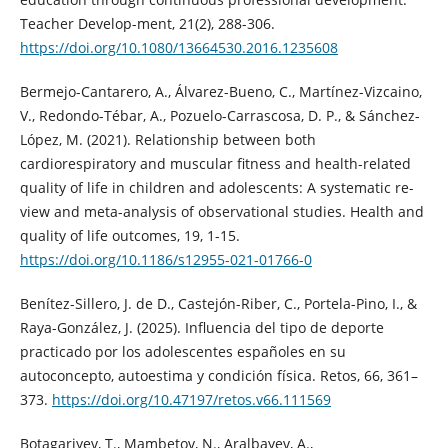
Teacher Develop-ment, 21(2), 288-306.
https://doi.org/10.1080/13664530.2016.1235608
Bermejo-Cantarero, A., Álvarez-Bueno, C., Martínez-Vizcaino,
V., Redondo-Tébar, A., Pozuelo-Carrascosa, D. P., & Sánchez-
López, M. (2021). Relationship between both
cardiorespiratory and muscular fitness and health-related
quality of life in children and adolescents: A systematic re-
view and meta-analysis of observational studies. Health and
quality of life outcomes, 19, 1-15.
https://doi.org/10.1186/s12955-021-01766-0
Benítez-Sillero, J. de D., Castejón-Riber, C., Portela-Pino, I., &
Raya-González, J. (2025). Influencia del tipo de deporte
practicado por los adolescentes españoles en su
autoconcepto, autoestima y condición física. Retos, 66, 361–
373.
https://doi.org/10.47197/retos.v66.111569
Botagariyev, T., Mambetov, N., Aralbayev, A.,