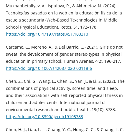
Mukhanbetaliyev, A., Ispulova, R., & Akhmetov, N. (2024).
Tecnologías basadas en la web en la educación física de la
escuela secundaria (Web-Based Te-chnologies in Middle
School Physical Education). Retos, 51, 172–178.
https://doi.org/10.47197/retos.v51.100310
Cárcamo, C., Moreno, A., & Del Barrio, C. (2021). Girls do not
sweat: the development of gender stereo-types in physical
education in primary school. Human Arenas, 4(2), 196-217.
https://doi.org/10.1007/s42087-020-00118-6
Chen, Z., Chi, G., Wang, L., Chen, S., Yan, J., & Li, S. (2022). The
combinations of physical activity, screen time, and sleep,
and their associations with self-reported physical fitness in
children and adoles-cents. International journal of
environmental research and public health, 19(10), 5783.
https://doi.org/10.3390/ijerph19105783
Chen, H. J., Liao, L. L., Chang, Y. C., Hung, C. C., & Chang, L. C.