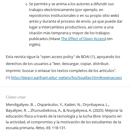
Se permite y se anima a los autores a difundir sus
trabajos electrónicamente (por ejemplo, en
repositorios institucionales o en su propio sitio web)
antes y durante el proceso de envío, ya que puede dar
lugar a intercambios productivos, así como a una
citación más temprana y mayor de los trabajos
publicados (Véase
The Effect of Open Access
) (en
inglés).
Esta revista sigue la "open access policy" de BOAI (1), apoyando los
derechos de los usuarios a "leer, descargar, copiar, distribuir,
imprimir, buscar o enlazar los textos completos de los artículos".
(1)
http://legacy.earlham.edu/~peters/fos/boaifaq.htm#openaccess
Cómo citar
Mendigaliyev, B. ., Ospankulov, Y., Kaden, N., Orynbayeva, L.,
Bayaliyev, R. ., Zhunusbekova, A., & Nurgaliyeva, A. (2025). Mejorar la
educación física a través de la tecnología y la lucha libre: impacto en
la actividad, el compromiso y la motivación de los estudiantes de la
escuela primaria.
Retos
,
69
, 118-131.