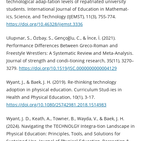
technological adap-tation levels of repatriated university
students. International Journal of Education in Mathemat-
ics, Science, and Technology (IJEMST), 11(3), 755-774.
https://doi.org/10.46328/ijemst.3336
Ulupınar, S., Özbay, S., Gençoğlu, C., & İnce, İ. (2021).
Performance Differences Between Greco-Roman and
Freestyle Wrestlers: A Systematic Review and Meta-Analysis.
Journal of strength and condi-tioning research, 35(11), 3270–
3279.
https://doi.org/10.1519/JSC.0000000000004129
Wyant, J., & Baek, J. H. (2019). Re-thinking technology
adoption in physical education. Curriculum Stud-ies in
Health and Physical Education, 10(1), 3-17.
https://doi.org/10.1080/25742981.2018.1514983
Wyant, J. D., Keath, A., Towner, B., Wayda, V., & Baek, J. H.
(2024). Navigating the TECHNOLGY Integra-tion Landscape in
Physical Education: Principles, Tools, and Solutions for