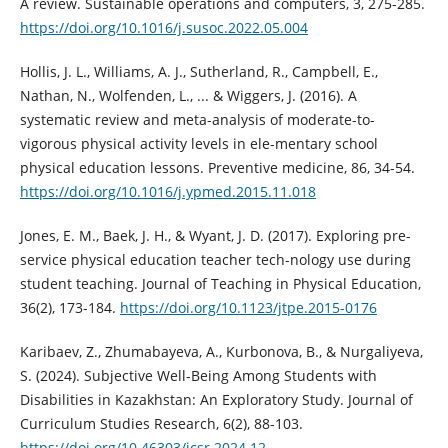
A review. Sustainable operations and computers, 3, 275-285.
https://doi.org/10.1016/j.susoc.2022.05.004
Hollis, J. L., Williams, A. J., Sutherland, R., Campbell, E.,
Nathan, N., Wolfenden, L., ... & Wiggers, J. (2016). A
systematic review and meta-analysis of moderate-to-
vigorous physical activity levels in ele-mentary school
physical education lessons. Preventive medicine, 86, 34-54.
https://doi.org/10.1016/j.ypmed.2015.11.018
Jones, E. M., Baek, J. H., & Wyant, J. D. (2017). Exploring pre-
service physical education teacher tech-nology use during
student teaching. Journal of Teaching in Physical Education,
36(2), 173-184.
https://doi.org/10.1123/jtpe.2015-0176
Karibaev, Z., Zhumabayeva, A., Kurbonova, B., & Nurgaliyeva,
S. (2024). Subjective Well-Being Among Students with
Disabilities in Kazakhstan: An Exploratory Study. Journal of
Curriculum Studies Research, 6(2), 88-103.
https://doi.org/10.46303/jcsr.2024.12