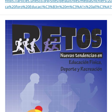
https://articles.unesco.org/sites/default/files/medias/fichier
ca%20foro%20Educaci%C3%B3n%20m%C3%A1s%20all%C3%A1%2