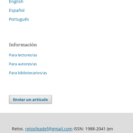
English
Español
Português
Información
Para lectores/as
Para autores/as
Para bibliotecarios/as
Enviar un artículo
Retos.
retosfeadef@gmail.com
ISSN: 1988-2041 (en