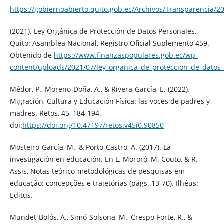
https://gobiernoabierto.quito.gob.ec/Archivos/Transparencia
(2021). Ley Orgánica de Protección de Datos Personales.
Quito: Asamblea Nacional, Registro Oficial Suplemento 459.
Obtenido de
https://www.finanzaspopulares.gob.ec/wp-
content/uploads/2021/07/ley_organica_de_proteccion_de_datos
Médor, P., Moreno-Doña, A., & Rivera-García, E. (2022).
Migración, Cultura y Educación Física: las voces de padres y
madres. Retos, 45, 184-194.
doi:
https://doi.org/10.47197/retos.v45i0.90850
Mosteiro-García, M., & Porto-Castro, A. (2017). La
investigación en educación. En L. Mororó, M. Couto, & R.
Assis, Notas teórico-metodológicas de pesquisas em
educação: concepções e trajetórias (págs. 13-70). Ilhéus:
Editus.
Mundet-Bolós, A., Simó-Solsona, M., Crespo-Forte, R., &