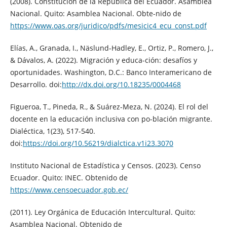
(2008). Constitución de la República del Ecuador. Asamblea
Nacional. Quito: Asamblea Nacional. Obte-nido de
https://www.oas.org/juridico/pdfs/mesicic4_ecu_const.pdf
Elías, A., Granada, I., Näslund-Hadley, E., Ortiz, P., Romero, J.,
& Dávalos, A. (2022). Migración y educa-ción: desafíos y
oportunidades. Washington, D.C.: Banco Interamericano de
Desarrollo. doi:
http://dx.doi.org/10.18235/0004468
Figueroa, T., Pineda, R., & Suárez-Meza, N. (2024). El rol del
docente en la educación inclusiva con po-blación migrante.
Dialéctica, 1(23), 517-540.
doi:
https://doi.org/10.56219/dialctica.v1i23.3070
Instituto Nacional de Estadística y Censos. (2023). Censo
Ecuador. Quito: INEC. Obtenido de
https://www.censoecuador.gob.ec/
(2011). Ley Orgánica de Educación Intercultural. Quito:
Asamblea Nacional. Obtenido de