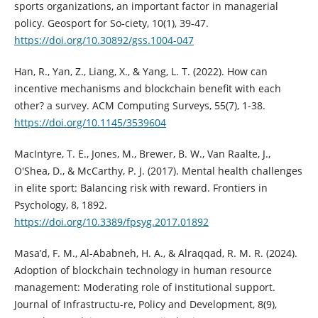
sports organizations, an important factor in managerial
policy. Geosport for So-ciety, 10(1), 39-47.
https://doi.org/10.30892/gss.1004-047
Han, R., Yan, Z., Liang, X., & Yang, L. T. (2022). How can
incentive mechanisms and blockchain benefit with each
other? a survey. ACM Computing Surveys, 55(7), 1-38.
https://doi.org/10.1145/3539604
MacIntyre, T. E., Jones, M., Brewer, B. W., Van Raalte, J.,
O'Shea, D., & McCarthy, P. J. (2017). Mental health challenges
in elite sport: Balancing risk with reward. Frontiers in
Psychology, 8, 1892.
https://doi.org/10.3389/fpsyg.2017.01892
Masa’d, F. M., Al-Ababneh, H. A., & Alraqqad, R. M. R. (2024).
Adoption of blockchain technology in human resource
management: Moderating role of institutional support.
Journal of Infrastructu-re, Policy and Development, 8(9),