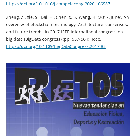
https://doi.org/10.1016/j.compeleceng.2020.106587
Zheng, Z., Xie, S., Dai, H., Chen, X., & Wang, H. (2017, June). An
overview of blockchain technology: Architecture, consensus,
and future trends. In 2017 IEEE international congress on
big data (BigData congress) (pp. 557-564). Ieee.
https://doi.org/10.1109/BigDataCongress.2017.85