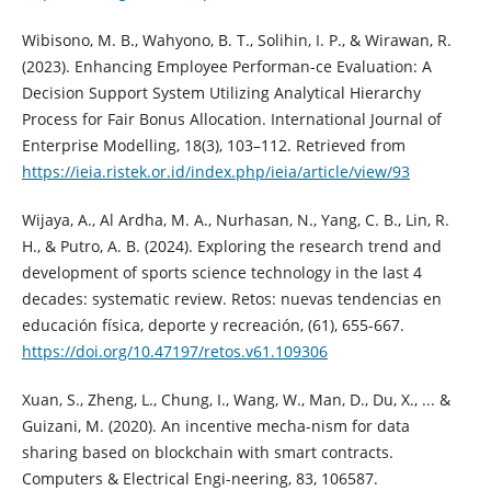
Wibisono, M. B., Wahyono, B. T., Solihin, I. P., & Wirawan, R.
(2023). Enhancing Employee Performan-ce Evaluation: A
Decision Support System Utilizing Analytical Hierarchy
Process for Fair Bonus Allocation. International Journal of
Enterprise Modelling, 18(3), 103–112. Retrieved from
https://ieia.ristek.or.id/index.php/ieia/article/view/93
Wijaya, A., Al Ardha, M. A., Nurhasan, N., Yang, C. B., Lin, R.
H., & Putro, A. B. (2024). Exploring the research trend and
development of sports science technology in the last 4
decades: systematic review. Retos: nuevas tendencias en
educación física, deporte y recreación, (61), 655-667.
https://doi.org/10.47197/retos.v61.109306
Xuan, S., Zheng, L., Chung, I., Wang, W., Man, D., Du, X., ... &
Guizani, M. (2020). An incentive mecha-nism for data
sharing based on blockchain with smart contracts.
Computers & Electrical Engi-neering, 83, 106587.