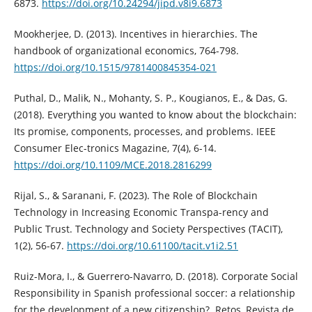
6873.
https://doi.org/10.24294/jipd.v8i9.6873
Mookherjee, D. (2013). Incentives in hierarchies. The
handbook of organizational economics, 764-798.
https://doi.org/10.1515/9781400845354-021
Puthal, D., Malik, N., Mohanty, S. P., Kougianos, E., & Das, G.
(2018). Everything you wanted to know about the blockchain:
Its promise, components, processes, and problems. IEEE
Consumer Elec-tronics Magazine, 7(4), 6-14.
https://doi.org/10.1109/MCE.2018.2816299
Rijal, S., & Saranani, F. (2023). The Role of Blockchain
Technology in Increasing Economic Transpa-rency and
Public Trust. Technology and Society Perspectives (TACIT),
1(2), 56-67.
https://doi.org/10.61100/tacit.v1i2.51
Ruiz-Mora, I., & Guerrero-Navarro, D. (2018). Corporate Social
Responsibility in Spanish professional soccer: a relationship
for the development of a new citizenship?. Retos, Revista de