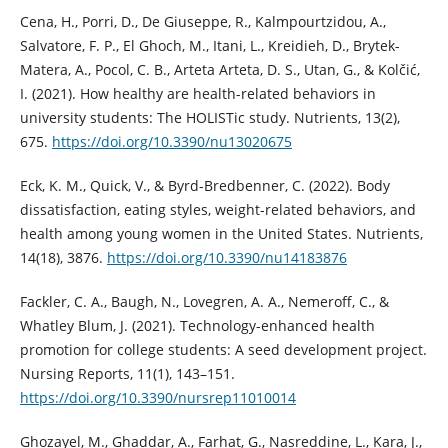
Cena, H., Porri, D., De Giuseppe, R., Kalmpourtzidou, A.,
Salvatore, F. P., El Ghoch, M., Itani, L., Kreidieh, D., Brytek-
Matera, A., Pocol, C. B., Arteta Arteta, D. S., Utan, G., & Kolčić,
I. (2021). How healthy are health-related behaviors in
university students: The HOLISTic study. Nutrients, 13(2),
675.
https://doi.org/10.3390/nu13020675
Eck, K. M., Quick, V., & Byrd-Bredbenner, C. (2022). Body
dissatisfaction, eating styles, weight-related behaviors, and
health among young women in the United States. Nutrients,
14(18), 3876.
https://doi.org/10.3390/nu14183876
Fackler, C. A., Baugh, N., Lovegren, A. A., Nemeroff, C., &
Whatley Blum, J. (2021). Technology-enhanced health
promotion for college students: A seed development project.
Nursing Reports, 11(1), 143–151.
https://doi.org/10.3390/nursrep11010014
Ghozayel, M., Ghaddar, A., Farhat, G., Nasreddine, L., Kara, J.,