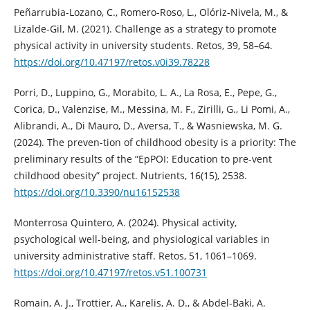
Peñarrubia-Lozano, C., Romero-Roso, L., Olóriz-Nivela, M., &
Lizalde-Gil, M. (2021). Challenge as a strategy to promote
physical activity in university students. Retos, 39, 58–64.
https://doi.org/10.47197/retos.v0i39.78228
Porri, D., Luppino, G., Morabito, L. A., La Rosa, E., Pepe, G.,
Corica, D., Valenzise, M., Messina, M. F., Zirilli, G., Li Pomi, A.,
Alibrandi, A., Di Mauro, D., Aversa, T., & Wasniewska, M. G.
(2024). The preven-tion of childhood obesity is a priority: The
preliminary results of the “EpPOI: Education to pre-vent
childhood obesity” project. Nutrients, 16(15), 2538.
https://doi.org/10.3390/nu16152538
Monterrosa Quintero, A. (2024). Physical activity,
psychological well-being, and physiological variables in
university administrative staff. Retos, 51, 1061–1069.
https://doi.org/10.47197/retos.v51.100731
Romain, A. J., Trottier, A., Karelis, A. D., & Abdel-Baki, A.