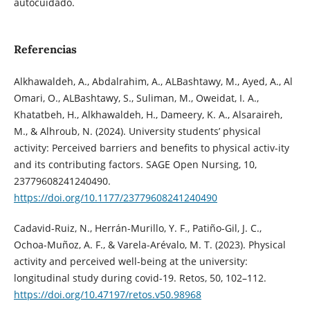
autocuidado.
Referencias
Alkhawaldeh, A., Abdalrahim, A., ALBashtawy, M., Ayed, A., Al
Omari, O., ALBashtawy, S., Suliman, M., Oweidat, I. A.,
Khatatbeh, H., Alkhawaldeh, H., Dameery, K. A., Alsaraireh,
M., & Alhroub, N. (2024). University students’ physical
activity: Perceived barriers and benefits to physical activ-ity
and its contributing factors. SAGE Open Nursing, 10,
23779608241240490.
https://doi.org/10.1177/23779608241240490
Cadavid-Ruiz, N., Herrán-Murillo, Y. F., Patiño-Gil, J. C.,
Ochoa-Muñoz, A. F., & Varela-Arévalo, M. T. (2023). Physical
activity and perceived well-being at the university:
longitudinal study during covid-19. Retos, 50, 102–112.
https://doi.org/10.47197/retos.v50.98968