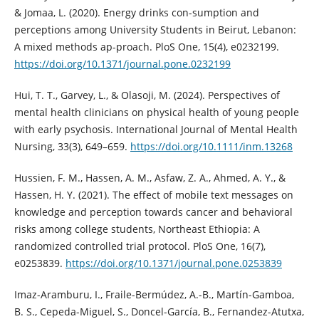
& Jomaa, L. (2020). Energy drinks con-sumption and
perceptions among University Students in Beirut, Lebanon:
A mixed methods ap-proach. PloS One, 15(4), e0232199.
https://doi.org/10.1371/journal.pone.0232199
Hui, T. T., Garvey, L., & Olasoji, M. (2024). Perspectives of
mental health clinicians on physical health of young people
with early psychosis. International Journal of Mental Health
Nursing, 33(3), 649–659.
https://doi.org/10.1111/inm.13268
Hussien, F. M., Hassen, A. M., Asfaw, Z. A., Ahmed, A. Y., &
Hassen, H. Y. (2021). The effect of mobile text messages on
knowledge and perception towards cancer and behavioral
risks among college students, Northeast Ethiopia: A
randomized controlled trial protocol. PloS One, 16(7),
e0253839.
https://doi.org/10.1371/journal.pone.0253839
Imaz-Aramburu, I., Fraile-Bermúdez, A.-B., Martín-Gamboa,
B. S., Cepeda-Miguel, S., Doncel-García, B., Fernandez-Atutxa,