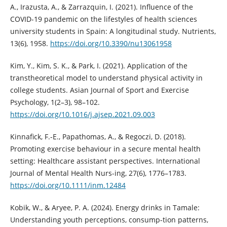
A., Irazusta, A., & Zarrazquin, I. (2021). Influence of the
COVID-19 pandemic on the lifestyles of health sciences
university students in Spain: A longitudinal study. Nutrients,
13(6), 1958.
https://doi.org/10.3390/nu13061958
Kim, Y., Kim, S. K., & Park, I. (2021). Application of the
transtheoretical model to understand physical activity in
college students. Asian Journal of Sport and Exercise
Psychology, 1(2–3), 98–102.
https://doi.org/10.1016/j.ajsep.2021.09.003
Kinnafick, F.-E., Papathomas, A., & Regoczi, D. (2018).
Promoting exercise behaviour in a secure mental health
setting: Healthcare assistant perspectives. International
Journal of Mental Health Nurs-ing, 27(6), 1776–1783.
https://doi.org/10.1111/inm.12484
Kobik, W., & Aryee, P. A. (2024). Energy drinks in Tamale:
Understanding youth perceptions, consump-tion patterns,