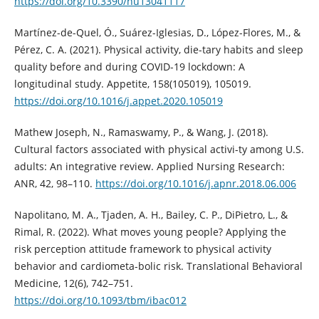
https://doi.org/10.3390/nu13041117
Martínez-de-Quel, Ó., Suárez-Iglesias, D., López-Flores, M., &
Pérez, C. A. (2021). Physical activity, die-tary habits and sleep
quality before and during COVID-19 lockdown: A
longitudinal study. Appetite, 158(105019), 105019.
https://doi.org/10.1016/j.appet.2020.105019
Mathew Joseph, N., Ramaswamy, P., & Wang, J. (2018).
Cultural factors associated with physical activi-ty among U.S.
adults: An integrative review. Applied Nursing Research:
ANR, 42, 98–110.
https://doi.org/10.1016/j.apnr.2018.06.006
Napolitano, M. A., Tjaden, A. H., Bailey, C. P., DiPietro, L., &
Rimal, R. (2022). What moves young people? Applying the
risk perception attitude framework to physical activity
behavior and cardiometa-bolic risk. Translational Behavioral
Medicine, 12(6), 742–751.
https://doi.org/10.1093/tbm/ibac012