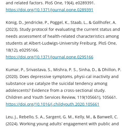
and related factors. PloS One, 19(4), e0289391.
https://doi.org/10.1371/journal.pone.0289391
König, D., Jendricke, P., Poggel, K., Staab, L., & Gollhofer, A.
(2023). Study protocol for evaluating the current status and
needs assessment of health-related characteristics among
students at Albert-Ludwigs-University Freiburg. PloS One,
18(12), e0295166.
https://doi.org/10.1371/journal.pone.0295166
Kumar, P., Srivastava, S., Mishra, P. S., Sinha, D., & Dhillon, P.
(2020). Does depressive symptoms, physi-cal inactivity and
substance use catalyze the suicidal tendency among
adolescents? Evidence from a cross-sectional study.
Children and Youth Services Review, 119(105661), 105661.
https://doi.org/10.1016/j.childyouth.2020.105661
Leu, J., Rebello, S. A., Sargent, G. M., Kelly, M., & Banwell, C.
(2024). Working young adults’ engagement with public and