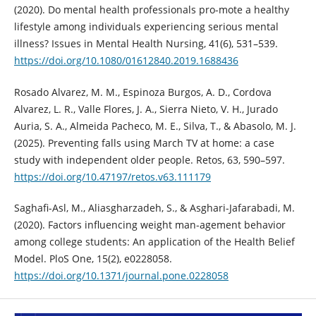
(2020). Do mental health professionals pro-mote a healthy
lifestyle among individuals experiencing serious mental
illness? Issues in Mental Health Nursing, 41(6), 531–539.
https://doi.org/10.1080/01612840.2019.1688436
Rosado Alvarez, M. M., Espinoza Burgos, A. D., Cordova
Alvarez, L. R., Valle Flores, J. A., Sierra Nieto, V. H., Jurado
Auria, S. A., Almeida Pacheco, M. E., Silva, T., & Abasolo, M. J.
(2025). Preventing falls using March TV at home: a case
study with independent older people. Retos, 63, 590–597.
https://doi.org/10.47197/retos.v63.111179
Saghafi-Asl, M., Aliasgharzadeh, S., & Asghari-Jafarabadi, M.
(2020). Factors influencing weight man-agement behavior
among college students: An application of the Health Belief
Model. PloS One, 15(2), e0228058.
https://doi.org/10.1371/journal.pone.0228058