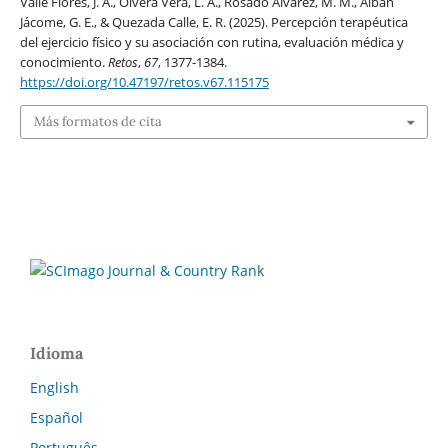
Valle Flores, J. A., Olvera Vera, L. A., Rosado Álvarez, M. M., Albán
Jácome, G. E., & Quezada Calle, E. R. (2025). Percepción terapéutica
del ejercicio físico y su asociación con rutina, evaluación médica y
conocimiento.
Retos
,
67
, 1377-1384.
https://doi.org/10.47197/retos.v67.115175
Más formatos de cita
Idioma
English
Español
Português