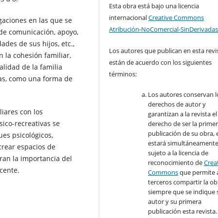
Esta obra está bajo una licencia
internacional
Creative Commons
gaciones en las que se
Atribución-NoComercial-SinDerivadas
 de comunicación, apoyo,
ades de sus hijos, etc.,
Los autores que publican en esta revi
 la cohesión familiar,
están de acuerdo con los siguientes
alidad de la familia
términos:
vas, como una forma de
Los autores conservan l
derechos de autor y
liares con los
garantizan a la revista el
sico-recreativas se
derecho de ser la prime
publicación de su obra, e
es psicológicos,
estará simultáneament
crear espacios de
sujeto a la licencia de
ran la importancia del
reconocimiento de
Crea
scente.
Commons
que permite 
terceros compartir la ob
siempre que se indique 
autor y su primera
publicación esta revista.