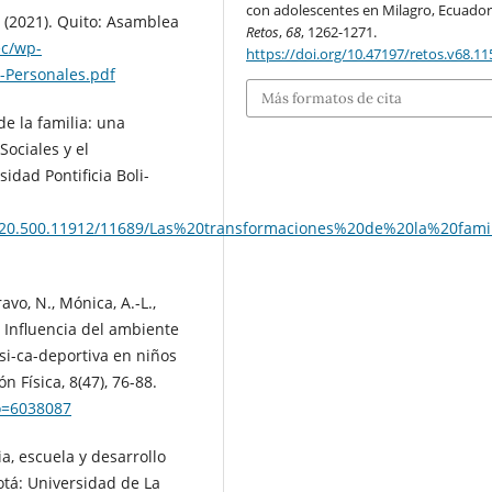
con adolescentes en Milagro, Ecuador
 (2021). Quito: Asamblea
Retos
,
68
, 1262-1271.
ec/wp-
https://doi.org/10.47197/retos.v68.1
-Personales.pdf
Más formatos de cita
e la familia: una
Sociales y el
sidad Pontificia Boli-
le/20.500.11912/11689/Las%20transformaciones%20de%20la%20famil
vo, N., Mónica, A.-L.,
7). Influencia del ambiente
físi-ca-deportiva en niños
 Física, 8(47), 76-88.
go=6038087
ia, escuela y desarrollo
otá: Universidad de La