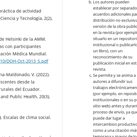
Los autores pueden
establecer por separad
práctica de actividad
acuerdos adicionales par
Ciencia y Tecnología, 2(2),
distribución no exclusiva
versión de la obra publi
en la revista (por ejempl
situarlo en un repositor
de Helsinki de la AMM.
institucional o publicarl
cas con participantes
un libro), con un
iación Médica Mundial.
reconocimiento de su
/10/DOH-Oct-2013_S.pdf
publicación inicial en es
revista.
ina-Maldonado, V. (2022).
Se permite y se anima a 
autores a difundir sus
escentes desde la
trabajos electrónicamen
rurales del Ecuador.
(por ejemplo, en reposit
and Public Health, 20(3),
institucionales o en su 
sitio web) antes y durant
proceso de envío, ya qu
). Escalas de clima social.
puede dar lugar a
intercambios productivo
como a una citación má
temprana y mayor de lo