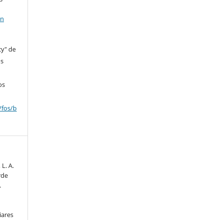
en
cy" de
os
os
/fos/b
 L. A.
rde
.
iares