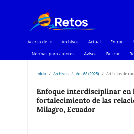
Acerca de
Archivos
Actual
Entrar
Normas para autores
Avisos
Buscar
Re
Inicio
/
Archivos
/
Vol. 68 (2025)
/
Artículos de car
Enfoque interdisciplinar en l
fortalecimiento de las relac
Milagro, Ecuador