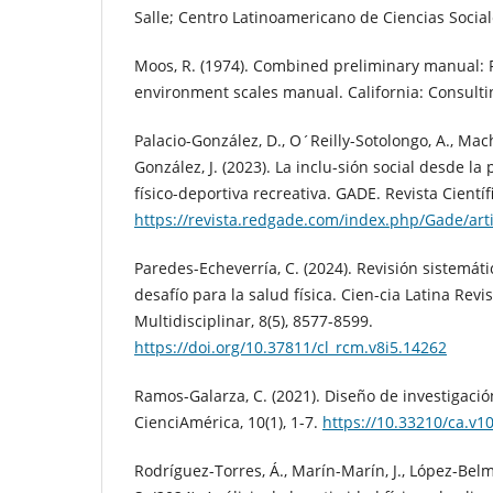
Salle; Centro Latinoamericano de Ciencias Social
Moos, R. (1974). Combined preliminary manual:
environment scales manual. California: Consulti
Palacio-González, D., O´Reilly-Sotolongo, A., Mach
González, J. (2023). La inclu-sión social desde la 
físico-deportiva recreativa. GADE. Revista Científi
https://revista.redgade.com/index.php/Gade/art
Paredes-Echeverría, C. (2024). Revisión sistemát
desafío para la salud física. Cien-cia Latina Revis
Multidisciplinar, 8(5), 8577-8599.
https://doi.org/10.37811/cl_rcm.v8i5.14262
Ramos-Galarza, C. (2021). Diseño de investigació
CienciAmérica, 10(1), 1-7.
https://10.33210/ca.v1
Rodríguez-Torres, Á., Marín-Marín, J., López-Belm