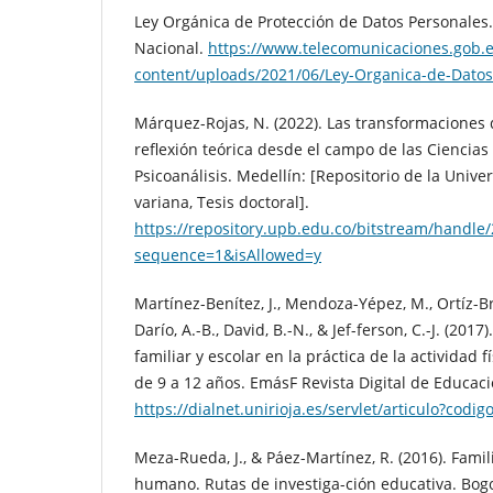
Ley Orgánica de Protección de Datos Personales.
Nacional.
https://www.telecomunicaciones.gob.
content/uploads/2021/06/Ley-Organica-de-Datos
Márquez-Rojas, N. (2022). Las transformaciones d
reflexión teórica desde el campo de las Ciencias 
Psicoanálisis. Medellín: [Repositorio de la Univer
variana, Tesis doctoral].
https://repository.upb.edu.co/bitstream/hand
sequence=1&isAllowed=y
Martínez-Benítez, J., Mendoza-Yépez, M., Ortíz-Bra
Darío, A.-B., David, B.-N., & Jef-ferson, C.-J. (201
familiar y escolar en la práctica de la actividad 
de 9 a 12 años. EmásF Revista Digital de Educación
https://dialnet.unirioja.es/servlet/articulo?codi
Meza-Rueda, J., & Páez-Martínez, R. (2016). Famil
humano. Rutas de investiga-ción educativa. Bog