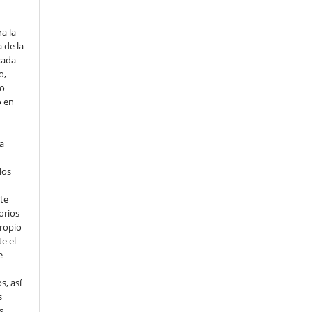
o
a la
 de la
cada
o,
io
o en
ta
los
te
orios
propio
e el
e
s, así
s
s