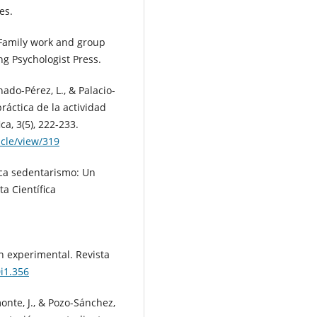
es.
 Family work and group
ng Psychologist Press.
ado-Pérez, L., & Palacio-
práctica de la actividad
ca, 3(5), 222-233.
icle/view/319
ica sedentarismo: Un
ta Científica
n experimental. Revista
0i1.356
onte, J., & Pozo-Sánchez,