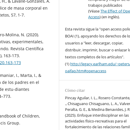
, H., & Lavalle-Gonzáles, Á.
trabajos publicados
índice de masa corporal en
(Véase
The Effect of Op
etos, 57, 1-7.
Access
) (en inglés).
Esta revista sigue la "open access poli
ro-Molina, N. (2020).
BOAI (1), apoyando los derechos de l
tivas, experimentales,
usuarios a "leer, descargar, copiar,
undo. Revista Científica
distribuir, imprimir, buscar o enlazar l
), 163-173.
textos completos de los artículos".
020.163-173
(1)
http://legacy.earlham.edu/~peters
oaifaq.htm#openaccess
maniar, I., Marta, I., &
ón de los padres en el
de estu-diantes
Cómo citar
4–773.
Pincay Aguilar, I. L., Rosero Constante,
., Chisaguano Chisaguano, L. A., Valve
Peralta, G. E., & Medina Benavides, J. R
(2025). Enfoque interdisciplinar en las
Handbook of Children,
actividades físico-recreativas para el
ncis Group.
fortalecimiento de las relaciones famil