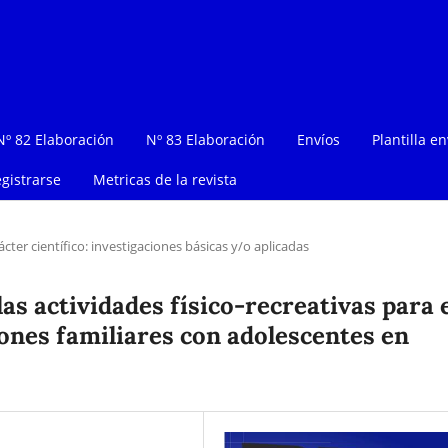
Nº 82 Elaboración
Nº 83 Elaboración
Envíos
Plantilla en
gistrarse
Metricas de la revista
ácter científico: investigaciones básicas y/o aplicadas
as actividades físico-recreativas para 
iones familiares con adolescentes en