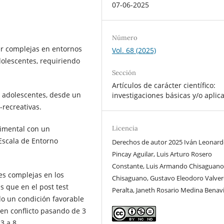
07-06-2025
Número
ser complejas en entornos
Vol. 68 (2025)
dolescentes, requiriendo
Sección
Artículos de carácter científico:
on adolescentes, desde un
investigaciones básicas y/o aplic
o-recreativas.
rimental con un
Licencia
Escala de Entorno
Derechos de autor 2025 Iván Leonar
Pincay Aguilar, Luis Arturo Rosero
Constante, Luis Armando Chisaguan
nes complejas en los
Chisaguano, Gustavo Eleodoro Valve
s que en el post test
Peralta, Janeth Rosario Medina Benav
do un condición favorable
 en conflicto pasando de 3
3 a 8.