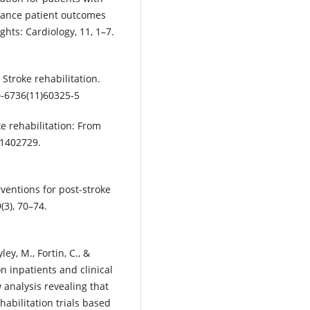
nhance patient outcomes
ghts: Cardiology, 11, 1–7.
 Stroke rehabilitation.
0-6736(11)60325-5
oke rehabilitation: From
 1402729.
rventions for post-stroke
(3), 70–74.
ley, M., Fortin, C., &
n inpatients and clinical
ew analysis revealing that
abilitation trials based