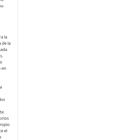
su
o
a la
 de la
cada
o,
io
o en
ta
los
te
orios
propio
e el
e