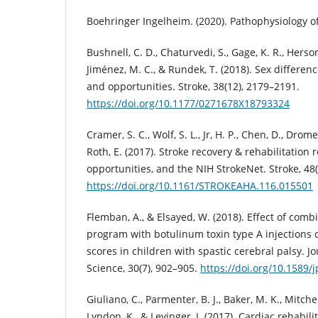
Boehringer Ingelheim. (2020). Pathophysiology of
Bushnell, C. D., Chaturvedi, S., Gage, K. R., Herson,
Jiménez, M. C., & Rundek, T. (2018). Sex differen
and opportunities. Stroke, 38(12), 2179–2191.
https://doi.org/10.1177/0271678X18793324
Cramer, S. C., Wolf, S. L., Jr, H. P., Chen, D., Drom
Roth, E. (2017). Stroke recovery & rehabilitation 
opportunities, and the NIH StrokeNet. Stroke, 48(
https://doi.org/10.1161/STROKEAHA.116.015501
Flemban, A., & Elsayed, W. (2018). Effect of comb
program with botulinum toxin type A injections 
scores in children with spastic cerebral palsy. J
Science, 30(7), 902–905.
https://doi.org/10.1589/j
Giuliano, C., Parmenter, B. J., Baker, M. K., Mitchell
Lyndon, K., & Levinger, I. (2017). Cardiac rehabili