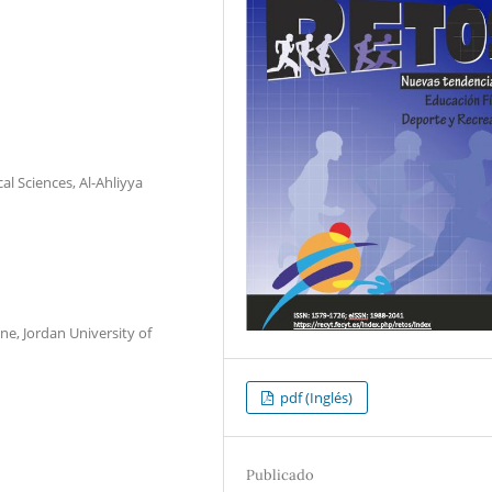
al Sciences, Al-Ahliyya
e, Jordan University of
pdf (Inglés)
Publicado