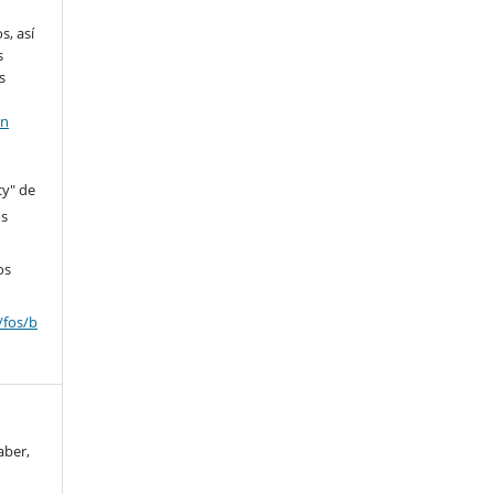
s, así
s
s
en
cy" de
os
os
/fos/b
aber,