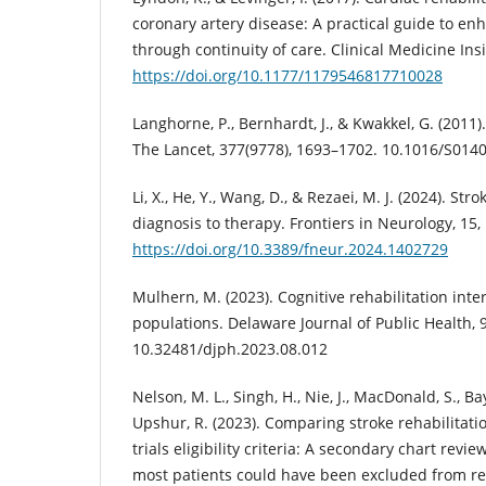
coronary artery disease: A practical guide to e
through continuity of care. Clinical Medicine Insi
https://doi.org/10.1177/1179546817710028
Langhorne, P., Bernhardt, J., & Kwakkel, G. (2011).
The Lancet, 377(9778), 1693–1702. 10.1016/S014
Li, X., He, Y., Wang, D., & Rezaei, M. J. (2024). Str
diagnosis to therapy. Frontiers in Neurology, 15,
https://doi.org/10.3389/fneur.2024.1402729
Mulhern, M. (2023). Cognitive rehabilitation inte
populations. Delaware Journal of Public Health, 9
10.32481/djph.2023.08.012
Nelson, M. L., Singh, H., Nie, J., MacDonald, S., Bay
Upshur, R. (2023). Comparing stroke rehabilitatio
trials eligibility criteria: A secondary chart revi
most patients could have been excluded from reh