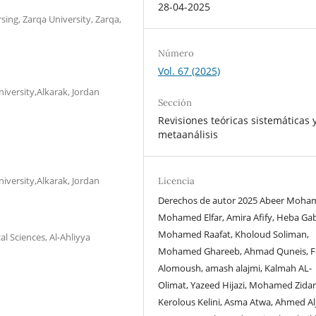
28-04-2025
sing, Zarqa University, Zarqa,
Número
Vol. 67 (2025)
iversity,Alkarak, Jordan
Sección
Revisiones teóricas sistemáticas 
metaanálisis
iversity,Alkarak, Jordan
Licencia
Derechos de autor 2025 Abeer Moh
Mohamed Elfar, Amira Afify, Heba Gab
Mohamed Raafat, Kholoud Soliman,
l Sciences, Al-Ahliyya
Mohamed Ghareeb, Ahmad Quneis, F
Alomoush, amash alajmi, Kalmah AL-
Olimat, Yazeed Hijazi, Mohamed Zidan
Kerolous Kelini, Asma Atwa, Ahmed Alj