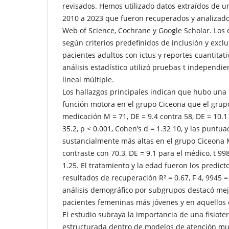
revisados. Hemos utilizado datos extraídos de un
2010 a 2023 que fueron recuperados y analizad
Web of Science, Cochrane y Google Scholar. Los 
según criterios predefinidos de inclusión y excl
pacientes adultos con ictus y reportes cuantitati
análisis estadístico utilizó pruebas t independi
lineal múltiple.
Los hallazgos principales indican que hubo una m
función motora en el grupo Ciceona que el grup
medicación M = 71, DE = 9.4 contra 58, DE = 10.1
35.2, p < 0.001, Cohen’s d = 1.32 10, y las puntu
sustancialmente más altas en el grupo Ciceona M
contraste con 70.3, DE = 9.1 para el médico, t 998
1.25. El tratamiento y la edad fueron los predicto
resultados de recuperación R² = 0.67, F 4, 9945 =
análisis demográfico por subgrupos destacó mej
pacientes femeninas más jóvenes y en aquellos 
El estudio subraya la importancia de una fisiot
estructurada dentro de modelos de atención mult