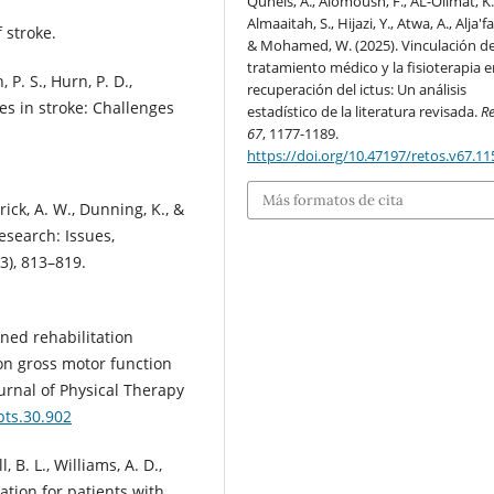
Quneis, A., Alomoush, F., AL-Olimat, K.
Almaaitah, S., Hijazi, Y., Atwa, A., Alja'far
 stroke.
& Mohamed, W. (2025). Vinculación de
tratamiento médico y la fisioterapia e
 P. S., Hurn, P. D.,
recuperación del ictus: Un análisis
ces in stroke: Challenges
estadístico de la literatura revisada.
R
67
, 1177-1189.
https://doi.org/10.47197/retos.v67.1
Más formatos de cita
erick, A. W., Dunning, K., &
research: Issues,
3), 813–819.
ined rehabilitation
on gross motor function
ournal of Physical Therapy
pts.30.902
, B. L., Williams, A. D.,
tation for patients with