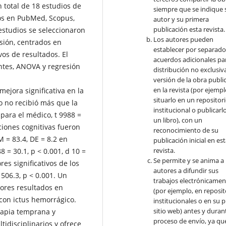
 total de 18 estudios de
siempre que se indique 
os en PubMed, Scopus,
autor y su primera
publicación esta revista.
estudios se seleccionaron
Los autores pueden
usión, centrados en
establecer por separad
vos de resultados. El
acuerdos adicionales par
entes, ANOVA y regresión
distribución no exclusiva
versión de la obra publi
en la revista (por ejempl
ejora significativa en la
situarlo en un repositor
o no recibió más que la
institucional o publicarl
 para el médico, t 9988 =
un libro), con un
aciones cognitivas fueron
reconocimiento de su
 = 83.4, DE = 8.2 en
publicación inicial en es
revista.
8 = 30.1, p < 0.001, d 10 =
Se permite y se anima a 
res significativos de los
autores a difundir sus
 506.3, p < 0.001. Un
trabajos electrónicamen
ores resultados en
(por ejemplo, en reposit
con ictus hemorrágico.
institucionales o en su 
sitio web) antes y durant
erapia temprana y
proceso de envío, ya qu
idisciplinarios y ofrece