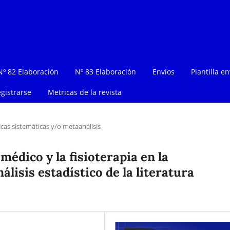
Nº 82 Elaboración
Nº 83 Elaboración
Envíos
Plantilla en
gistrarse
Metricas de la revista
icas sistemáticas y/o metaanálisis
médico y la fisioterapia en la
álisis estadístico de la literatura