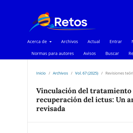
Acerca de
Archivos
Actual
Entrar
Normas para autores
Avisos
Buscar
Re
Inicio
/
Archivos
/
Vol. 67 (2025)
/
Revisiones teór
Vinculación del tratamiento 
recuperación del ictus: Un an
revisada