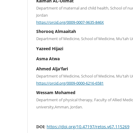
Kalmah AL-Olimat
Department of maternal and child health, School of nur
Jordan
https://orcid.org/0009-0007-9635-846X
Shorooq Almaaitah
Department of Medicine, School of Medicine, Mu'tah Un
Yazeed Hijazi
Asma Atwa
Ahmed Alja'fari
Department of Medicine, School of Medicine, Mu'tah Un
https://orcid.org/0009-0000-6216-6581
Wessam Mohamed
Department of physical therapy, Faculty of Allied Medica
university,Amman, Jordan.
https://doi.org/10.47197/retos.v67.115269
DOI: