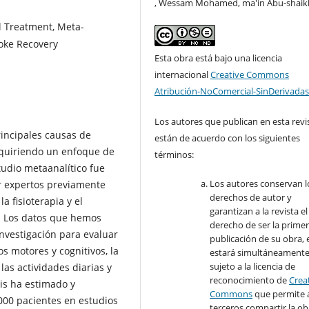
, Wessam Mohamed, ma'in Abu-shaik
l Treatment, Meta-
roke Recovery
Esta obra está bajo una licencia
internacional
Creative Commons
Atribución-NoComercial-SinDerivadas
Los autores que publican en esta revi
rincipales causas de
están de acuerdo con los siguientes
equiriendo un enfoque de
términos:
studio metaanalítico fue
Los autores conservan l
or expertos previamente
derechos de autor y
a fisioterapia y el
garantizan a la revista el
s. Los datos que hemos
derecho de ser la prime
investigación para evaluar
publicación de su obra, e
s motores y cognitivos, la
estará simultáneament
sujeto a la licencia de
as actividades diarias y
reconocimiento de
Crea
sis ha estimado y
Commons
que permite 
000 pacientes en estudios
terceros compartir la ob