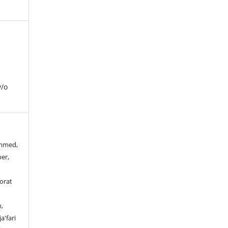
y/o
ammed,
er,
orat
,
a'fari