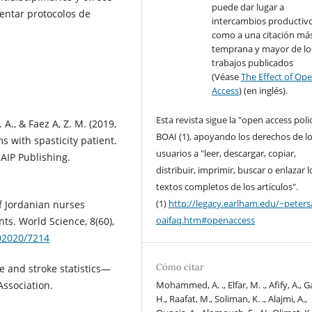
puede dar lugar a
entar protocolos de
intercambios productivo
como a una citación má
temprana y mayor de lo
trabajos publicados
(Véase
The Effect of Op
Access
) (en inglés).
Esta revista sigue la "open access poli
. A., & Faez A, Z. M. (2019,
BOAI (1), apoyando los derechos de l
s with spasticity patient.
usuarios a "leer, descargar, copiar,
 AIP Publishing.
distribuir, imprimir, buscar o enlazar l
textos completos de los artículos".
(1)
http://legacy.earlham.edu/~peters
f Jordanian nurses
oaifaq.htm#openaccess
nts. World Science, 8(60),
102020/7214
Cómo citar
e and stroke statistics—
ssociation.
Mohammed, A. ., Elfar, M. ., Afify, A., G
H., Raafat, M., Soliman, K. ., Alajmi, A.,