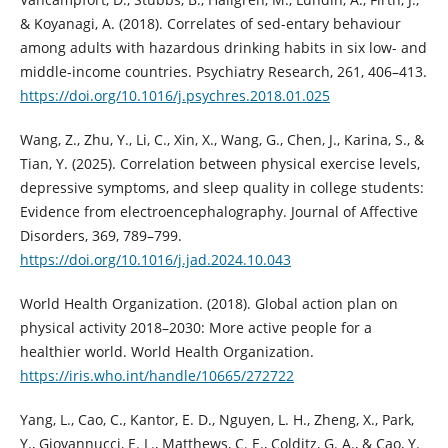
& Koyanagi, A. (2018). Correlates of sed-entary behaviour
among adults with hazardous drinking habits in six low- and
middle-income countries. Psychiatry Research, 261, 406–413.
https://doi.org/10.1016/j.psychres.2018.01.025
Wang, Z., Zhu, Y., Li, C., Xin, X., Wang, G., Chen, J., Karina, S., &
Tian, Y. (2025). Correlation between physical exercise levels,
depressive symptoms, and sleep quality in college students:
Evidence from electroencephalography. Journal of Affective
Disorders, 369, 789–799.
https://doi.org/10.1016/j.jad.2024.10.043
World Health Organization. (2018). Global action plan on
physical activity 2018–2030: More active people for a
healthier world. World Health Organization.
https://iris.who.int/handle/10665/272722
Yang, L., Cao, C., Kantor, E. D., Nguyen, L. H., Zheng, X., Park,
Y., Giovannucci, E. L., Matthews, C. E., Colditz, G. A., & Cao, Y.