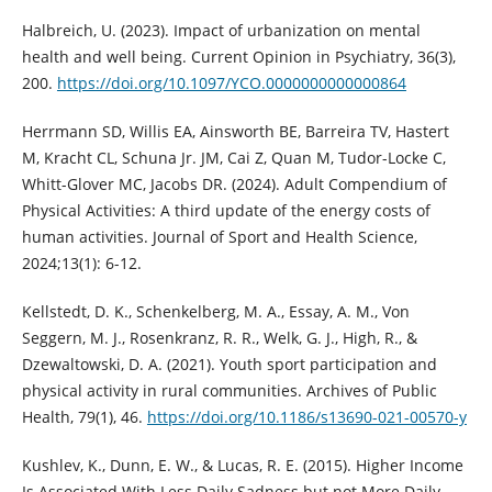
Halbreich, U. (2023). Impact of urbanization on mental
health and well being. Current Opinion in Psychiatry, 36(3),
200.
https://doi.org/10.1097/YCO.0000000000000864
Herrmann SD, Willis EA, Ainsworth BE, Barreira TV, Hastert
M, Kracht CL, Schuna Jr. JM, Cai Z, Quan M, Tudor-Locke C,
Whitt-Glover MC, Jacobs DR. (2024). Adult Compendium of
Physical Activities: A third update of the energy costs of
human activities. Journal of Sport and Health Science,
2024;13(1): 6-12.
Kellstedt, D. K., Schenkelberg, M. A., Essay, A. M., Von
Seggern, M. J., Rosenkranz, R. R., Welk, G. J., High, R., &
Dzewaltowski, D. A. (2021). Youth sport participation and
physical activity in rural communities. Archives of Public
Health, 79(1), 46.
https://doi.org/10.1186/s13690-021-00570-y
Kushlev, K., Dunn, E. W., & Lucas, R. E. (2015). Higher Income
Is Associated With Less Daily Sadness but not More Daily