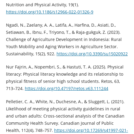
Nutrition and Physical Activity, 19(1).
https://doi.org/10.1186/s12966-022-01326-9
Ngadi, N., Zaelany, A. A., Latifa, A., Harfina, D., Asiati, D.,
Setiawan, B., Ibnu, F., Triyono, T., & Raja-gukguk, Z. (2023).
Challenge of Agriculture Development in Indonesia: Rural
Youth Mobility and Aging Workers in Agriculture Sector.
Sustainability, 15(2), 922.
https://doi.org/10.3390/su15020922
Nur Fajrin, A., Nopembri, S., & Hastuti, T. A. (2025). Physical
literacy: Physical literacy knowledge and its relationship to
physical fitness of senior high school students. Retos, 63,
713–724.
https://doi.org/10.47197/retos.v63.111244
Pelletier, C. A., White, N., Duchesne, A., & Sluggett, L. (2021).
Likelihood of meeting physical activity guidelines in rural
and urban adults: Cross-sectional analysis of the Canadian
Community Health Survey. Canadian Journal of Public
Health, 112(4), 748–757.
https://doi.org/10.17269/s41997-021-