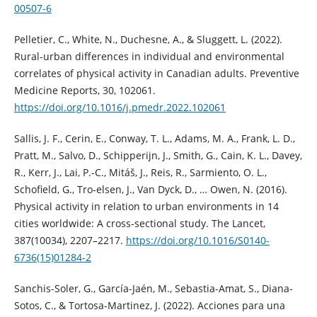
00507-6
Pelletier, C., White, N., Duchesne, A., & Sluggett, L. (2022).
Rural-urban differences in individual and environmental
correlates of physical activity in Canadian adults. Preventive
Medicine Reports, 30, 102061.
https://doi.org/10.1016/j.pmedr.2022.102061
Sallis, J. F., Cerin, E., Conway, T. L., Adams, M. A., Frank, L. D.,
Pratt, M., Salvo, D., Schipperijn, J., Smith, G., Cain, K. L., Davey,
R., Kerr, J., Lai, P.-C., Mitáš, J., Reis, R., Sarmiento, O. L.,
Schofield, G., Tro-elsen, J., Van Dyck, D., … Owen, N. (2016).
Physical activity in relation to urban environments in 14
cities worldwide: A cross-sectional study. The Lancet,
387(10034), 2207–2217.
https://doi.org/10.1016/S0140-
6736(15)01284-2
Sanchis-Soler, G., García-Jaén, M., Sebastia-Amat, S., Diana-
Sotos, C., & Tortosa-Martinez, J. (2022). Acciones para una