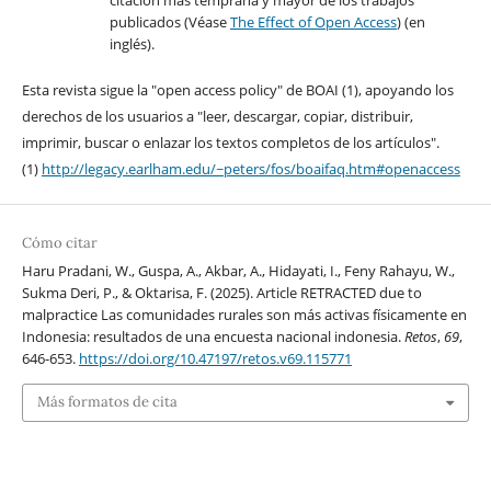
citación más temprana y mayor de los trabajos
publicados (Véase
The Effect of Open Access
) (en
inglés).
Esta revista sigue la "open access policy" de BOAI (1), apoyando los
derechos de los usuarios a "leer, descargar, copiar, distribuir,
imprimir, buscar o enlazar los textos completos de los artículos".
(1)
http://legacy.earlham.edu/~peters/fos/boaifaq.htm#openaccess
Cómo citar
Haru Pradani, W., Guspa, A., Akbar, A., Hidayati, I., Feny Rahayu, W.,
Sukma Deri, P., & Oktarisa, F. (2025). Article RETRACTED due to
malpractice Las comunidades rurales son más activas físicamente en
Indonesia: resultados de una encuesta nacional indonesia.
Retos
,
69
,
646-653.
https://doi.org/10.47197/retos.v69.115771
Más formatos de cita