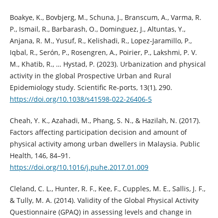
Boakye, K., Bovbjerg, M., Schuna, J., Branscum, A., Varma, R.
P., Ismail, R., Barbarash, O., Dominguez, J., Altuntas, Y.,
Anjana, R. M., Yusuf, R., Kelishadi, R., Lopez-Jaramillo, P.,
Iqbal, R., Serón, P., Rosengren, A., Poirier, P., Lakshmi, P. V.
M., Khatib, R., … Hystad, P. (2023). Urbanization and physical
activity in the global Prospective Urban and Rural
Epidemiology study. Scientific Re-ports, 13(1), 290.
https://doi.org/10.1038/s41598-022-26406-5
Cheah, Y. K., Azahadi, M., Phang, S. N., & Hazilah, N. (2017).
Factors affecting participation decision and amount of
physical activity among urban dwellers in Malaysia. Public
Health, 146, 84–91.
https://doi.org/10.1016/j.puhe.2017.01.009
Cleland, C. L., Hunter, R. F., Kee, F., Cupples, M. E., Sallis, J. F.,
& Tully, M. A. (2014). Validity of the Global Physical Activity
Questionnaire (GPAQ) in assessing levels and change in