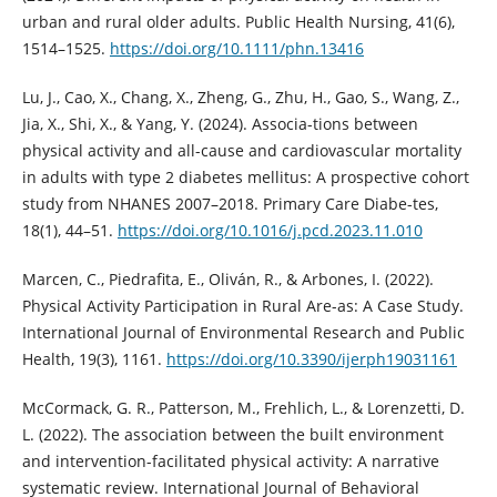
urban and rural older adults. Public Health Nursing, 41(6),
1514–1525.
https://doi.org/10.1111/phn.13416
Lu, J., Cao, X., Chang, X., Zheng, G., Zhu, H., Gao, S., Wang, Z.,
Jia, X., Shi, X., & Yang, Y. (2024). Associa-tions between
physical activity and all-cause and cardiovascular mortality
in adults with type 2 diabetes mellitus: A prospective cohort
study from NHANES 2007–2018. Primary Care Diabe-tes,
18(1), 44–51.
https://doi.org/10.1016/j.pcd.2023.11.010
Marcen, C., Piedrafita, E., Oliván, R., & Arbones, I. (2022).
Physical Activity Participation in Rural Are-as: A Case Study.
International Journal of Environmental Research and Public
Health, 19(3), 1161.
https://doi.org/10.3390/ijerph19031161
McCormack, G. R., Patterson, M., Frehlich, L., & Lorenzetti, D.
L. (2022). The association between the built environment
and intervention-facilitated physical activity: A narrative
systematic review. International Journal of Behavioral