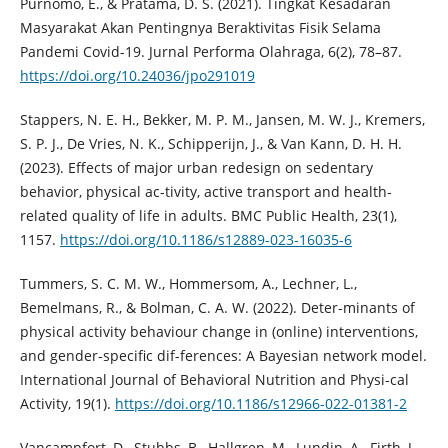
Purnomo, E., & Pratama, D. S. (2021). Tingkat Kesadaran
Masyarakat Akan Pentingnya Beraktivitas Fisik Selama
Pandemi Covid-19. Jurnal Performa Olahraga, 6(2), 78–87.
https://doi.org/10.24036/jpo291019
Stappers, N. E. H., Bekker, M. P. M., Jansen, M. W. J., Kremers,
S. P. J., De Vries, N. K., Schipperijn, J., & Van Kann, D. H. H.
(2023). Effects of major urban redesign on sedentary
behavior, physical ac-tivity, active transport and health-
related quality of life in adults. BMC Public Health, 23(1),
1157.
https://doi.org/10.1186/s12889-023-16035-6
Tummers, S. C. M. W., Hommersom, A., Lechner, L.,
Bemelmans, R., & Bolman, C. A. W. (2022). Deter-minants of
physical activity behaviour change in (online) interventions,
and gender-specific dif-ferences: A Bayesian network model.
International Journal of Behavioral Nutrition and Physi-cal
Activity, 19(1).
https://doi.org/10.1186/s12966-022-01381-2
Vancampfort, D., Stubbs, B., Hallgren, M., Lundin, A., Firth, J.,