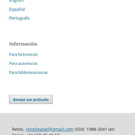
English
Español
Português
Información
Para lectores/as
Para autores/as
Para bibliotecarios/as
Enviar un artículo
Retos.
retosfeadef@gmail.com
ISSN: 1988-2041 (en