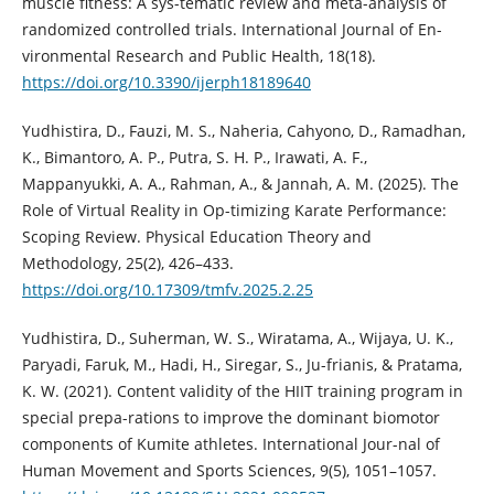
muscle fitness: A sys-tematic review and meta-analysis of
randomized controlled trials. International Journal of En-
vironmental Research and Public Health, 18(18).
https://doi.org/10.3390/ijerph18189640
Yudhistira, D., Fauzi, M. S., Naheria, Cahyono, D., Ramadhan,
K., Bimantoro, A. P., Putra, S. H. P., Irawati, A. F.,
Mappanyukki, A. A., Rahman, A., & Jannah, A. M. (2025). The
Role of Virtual Reality in Op-timizing Karate Performance:
Scoping Review. Physical Education Theory and
Methodology, 25(2), 426–433.
https://doi.org/10.17309/tmfv.2025.2.25
Yudhistira, D., Suherman, W. S., Wiratama, A., Wijaya, U. K.,
Paryadi, Faruk, M., Hadi, H., Siregar, S., Ju-frianis, & Pratama,
K. W. (2021). Content validity of the HIIT training program in
special prepa-rations to improve the dominant biomotor
components of Kumite athletes. International Jour-nal of
Human Movement and Sports Sciences, 9(5), 1051–1057.