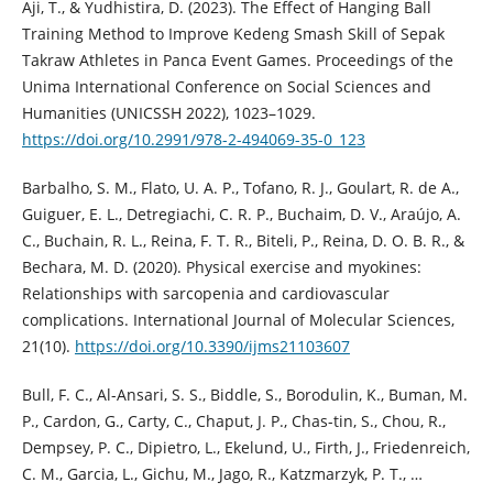
Aji, T., & Yudhistira, D. (2023). The Effect of Hanging Ball
Training Method to Improve Kedeng Smash Skill of Sepak
Takraw Athletes in Panca Event Games. Proceedings of the
Unima International Conference on Social Sciences and
Humanities (UNICSSH 2022), 1023–1029.
https://doi.org/10.2991/978-2-494069-35-0_123
Barbalho, S. M., Flato, U. A. P., Tofano, R. J., Goulart, R. de A.,
Guiguer, E. L., Detregiachi, C. R. P., Buchaim, D. V., Araújo, A.
C., Buchain, R. L., Reina, F. T. R., Biteli, P., Reina, D. O. B. R., &
Bechara, M. D. (2020). Physical exercise and myokines:
Relationships with sarcopenia and cardiovascular
complications. International Journal of Molecular Sciences,
21(10).
https://doi.org/10.3390/ijms21103607
Bull, F. C., Al-Ansari, S. S., Biddle, S., Borodulin, K., Buman, M.
P., Cardon, G., Carty, C., Chaput, J. P., Chas-tin, S., Chou, R.,
Dempsey, P. C., Dipietro, L., Ekelund, U., Firth, J., Friedenreich,
C. M., Garcia, L., Gichu, M., Jago, R., Katzmarzyk, P. T., …