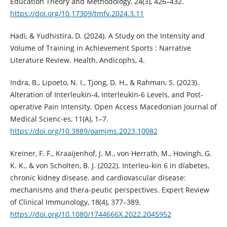
Education Theory and Methodology, 24(3), 426–432.
https://doi.org/10.17309/tmfv.2024.3.11
Hadi, & Yudhistira, D. (2024). A Study on the Intensity and
Volume of Training in Achievement Sports : Narrative
Literature Review. Health, Andicophs, 4.
Indra, B., Lipoeto, N. I., Tjong, D. H., & Rahman, S. (2023).
Alteration of Interleukin-4, Interleukin-6 Levels, and Post-
operative Pain Intensity. Open Access Macedonian Journal of
Medical Scienc-es, 11(A), 1–7.
https://doi.org/10.3889/oamjms.2023.10082
Kreiner, F. F., Kraaijenhof, J. M., von Herrath, M., Hovingh, G.
K. K., & von Scholten, B. J. (2022). Interleu-kin 6 in diabetes,
chronic kidney disease, and cardiovascular disease:
mechanisms and thera-peutic perspectives. Expert Review
of Clinical Immunology, 18(4), 377–389.
https://doi.org/10.1080/1744666X.2022.2045952