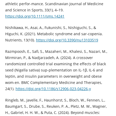
athletic perfor-mance. Scandinavian Journal of Medicine
and Science in Sports, 33(1), 4–19.
https://doi.org/10.1111/sms.14241
Nishikawa, H., Asai, A., Fukunishi, S., Nishiguchi, S., &
Higuchi, K. (2021). Metabolic syndrome and sar-copenia.
Nutrients, 13(10).
https://doi.org/10.3390/nu13103519
Razmpoosh, E., Safi, S., Mazaheri, M., Khalesi, S., Nazari, M.,
Mirmiran, P., & Nadjarzadeh, A. (2024). A crossover
randomized controlled trial examining the effects of black
seed (Nigella sativa) sup-plementation on IL-1β, IL-6 and
leptin, and insulin parameters in overweight and obese
wom-en. BMC Complementary Medicine and Therapies,
24(1).
https://doi.org/10.1186/s12906-023-04226-y
Ringleb, M., Javelle, F., Haunhorst, S., Bloch, W., Fennen, L.,
Baumgart, S., Drube, S., Reuken, P. A., Pletz, M. W., Wagner,
H., Gabriel, H. H. W., & Puta, C. (2024). Beyond muscles: