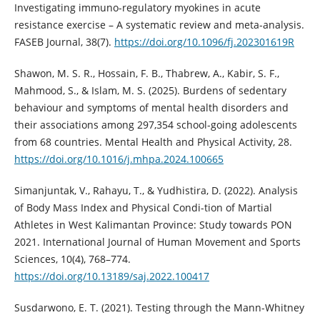
Investigating immuno-regulatory myokines in acute
resistance exercise – A systematic review and meta-analysis.
FASEB Journal, 38(7).
https://doi.org/10.1096/fj.202301619R
Shawon, M. S. R., Hossain, F. B., Thabrew, A., Kabir, S. F.,
Mahmood, S., & Islam, M. S. (2025). Burdens of sedentary
behaviour and symptoms of mental health disorders and
their associations among 297,354 school-going adolescents
from 68 countries. Mental Health and Physical Activity, 28.
https://doi.org/10.1016/j.mhpa.2024.100665
Simanjuntak, V., Rahayu, T., & Yudhistira, D. (2022). Analysis
of Body Mass Index and Physical Condi-tion of Martial
Athletes in West Kalimantan Province: Study towards PON
2021. International Journal of Human Movement and Sports
Sciences, 10(4), 768–774.
https://doi.org/10.13189/saj.2022.100417
Susdarwono, E. T. (2021). Testing through the Mann-Whitney