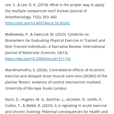
Lee, S., & Lee, D. K. (2018). What is the proper way to apply
the multiple comparison test? Korean Journal of
Anesthesiology, 71(5), 353–360.
https://doi.org/10.4097/kja.d.18.00242
Małkowska, P., & Sawczuk, M. (2023). Cytokines as
Biomarkers for Evaluating Physical Exercise in Trained and
Non-Trained Individuals: A Narrative Review. International
Journal of Molecular Sciences, 24(13).
https://doi.org/10.3390/ijms241311156
Marathamuthu, S. (2020). Contralateral effects of eccentric
exercise and delayed onset muscle sore-ness (DOMS) of the
plantar flexors: evidence of central mechanism involved.
University of Ma-laya, Kuala Lumpur.
Nash, D., Hughes, M. G., Butcher, L., Aicheler, R., Smith, P.,
Cullen, T., & Webb, R. (2023). IL-6 signaling in acute exercise
and chronic training: Potential consequences for health and