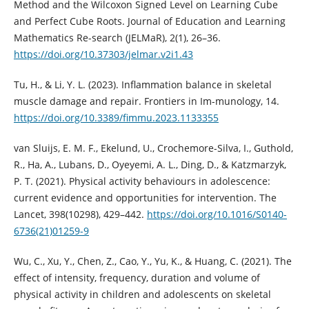
Method and the Wilcoxon Signed Level on Learning Cube
and Perfect Cube Roots. Journal of Education and Learning
Mathematics Re-search (JELMaR), 2(1), 26–36.
https://doi.org/10.37303/jelmar.v2i1.43
Tu, H., & Li, Y. L. (2023). Inflammation balance in skeletal
muscle damage and repair. Frontiers in Im-munology, 14.
https://doi.org/10.3389/fimmu.2023.1133355
van Sluijs, E. M. F., Ekelund, U., Crochemore-Silva, I., Guthold,
R., Ha, A., Lubans, D., Oyeyemi, A. L., Ding, D., & Katzmarzyk,
P. T. (2021). Physical activity behaviours in adolescence:
current evidence and opportunities for intervention. The
Lancet, 398(10298), 429–442.
https://doi.org/10.1016/S0140-
6736(21)01259-9
Wu, C., Xu, Y., Chen, Z., Cao, Y., Yu, K., & Huang, C. (2021). The
effect of intensity, frequency, duration and volume of
physical activity in children and adolescents on skeletal