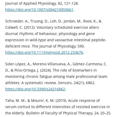
Journal of Applied Physiology, 82, 121-128.
https://doi.org/10.1007/s004210050661
.
Schroeder, A., Truong, D., Loh, D., Jordan, M., Roos, K., &
Colwell, C. (2012). Voluntary scheduled exercise alters
diurnal rhythms of behaviour, physiology and gene
expression in wild‐type and vasoactive intestinal peptide‐
deficient mice. The Journal of Physiology, 590.
https://doi.org/10.1113/jphysiol.2012.233676
.
Soler-López, A., Moreno-Villanueva, A., Gómez-Carmona, C.
D., & Pino-Ortega, J. (2024). The role of biomarkers in
monitoring chronic fatigue among male professional team
athletes: A systematic review. Sensors, 24(21), 6862.
https://doi.org/10.3390/s24216862
.
Taha, M. M., & Mounir, K. M. (2019). Acute response of
serum cortisol to different intensities of resisted exercise in
the elderly. Bulletin of Faculty of Physical Therapy, 24, 20–25.