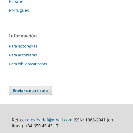
Español
Português
Información
Para lectores/as
Para autores/as
Para bibliotecarios/as
Enviar un artículo
Retos.
retosfeadef@gmail.com
ISSN: 1988-2041 (en
línea). +34 650 45 43 17