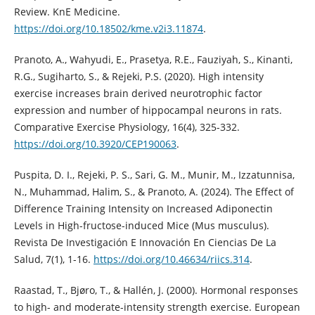
Review. KnE Medicine.
https://doi.org/10.18502/kme.v2i3.11874
.
Pranoto, A., Wahyudi, E., Prasetya, R.E., Fauziyah, S., Kinanti,
R.G., Sugiharto, S., & Rejeki, P.S. (2020). High intensity
exercise increases brain derived neurotrophic factor
expression and number of hippocampal neurons in rats.
Comparative Exercise Physiology, 16(4), 325-332.
https://doi.org/10.3920/CEP190063
.
Puspita, D. I., Rejeki, P. S., Sari, G. M., Munir, M., Izzatunnisa,
N., Muhammad, Halim, S., & Pranoto, A. (2024). The Effect of
Difference Training Intensity on Increased Adiponectin
Levels in High-fructose-induced Mice (Mus musculus).
Revista De Investigación E Innovación En Ciencias De La
Salud, 7(1), 1-16.
https://doi.org/10.46634/riics.314
.
Raastad, T., Bjøro, T., & Hallén, J. (2000). Hormonal responses
to high- and moderate-intensity strength exercise. European