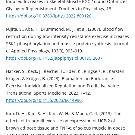
Induced Increases in Skeletal Muscle PGC-1α and Optimizes
Glycogen Replenishment. Frontiers in Physiology, 13.
https://doi.org/10.3389/fphys.2022.803126
.
Fujita, S., Abe, T., Drummond, M. J., et al. (2007). Blood flow
restriction during low-intensity resistance exercise increases
S6K1 phosphorylation and muscle protein synthesis. Journal
of Applied Physiology, 103(3), 903–910.
https://doi.org/10.1152/japplphysiol.00195.2007
.
Hacker, S., Keck, J., Reichel, T., Eder, K., Ringseis, R., Karsten
Krüger, & Krüger, B. (2023). Biomarkers in Endurance
Exercise: Individualized Regulation and Predictive Value.
Translational Sports Medicine, 2023, 1–12.
https://doi.org/10.1155/2023/6614990
.
Kim, D. H., Kim, S. H., Kim, W. H., & Moon, C. R. (2013). The
effects of treadmill exercise on expression of UCP-2 of
brown adipose tissue and TNF-α of soleus muscle in obese