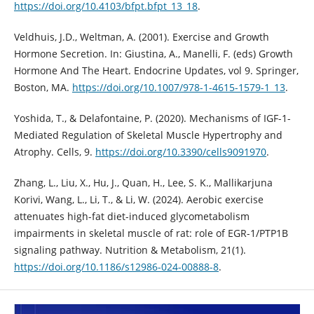
https://doi.org/10.4103/bfpt.bfpt_13_18
.
Veldhuis, J.D., Weltman, A. (2001). Exercise and Growth
Hormone Secretion. In: Giustina, A., Manelli, F. (eds) Growth
Hormone And The Heart. Endocrine Updates, vol 9. Springer,
Boston, MA.
https://doi.org/10.1007/978-1-4615-1579-1_13
.
Yoshida, T., & Delafontaine, P. (2020). Mechanisms of IGF-1-
Mediated Regulation of Skeletal Muscle Hypertrophy and
Atrophy. Cells, 9.
https://doi.org/10.3390/cells9091970
.
Zhang, L., Liu, X., Hu, J., Quan, H., Lee, S. K., Mallikarjuna
Korivi, Wang, L., Li, T., & Li, W. (2024). Aerobic exercise
attenuates high-fat diet-induced glycometabolism
impairments in skeletal muscle of rat: role of EGR-1/PTP1B
signaling pathway. Nutrition & Metabolism, 21(1).
https://doi.org/10.1186/s12986-024-00888-8
.