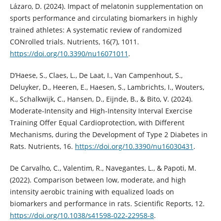
Lázaro, D. (2024). Impact of melatonin supplementation on
sports performance and circulating biomarkers in highly
trained athletes: A systematic review of randomized
CONrolled trials. Nutrients, 16(7), 1011.
https://doi.org/10.3390/nu16071011
.
D’Haese, S., Claes, L., De Laat, I., Van Campenhout, S.,
Deluyker, D., Heeren, E., Haesen, S., Lambrichts, I., Wouters,
K., Schalkwijk, C., Hansen, D., Eijnde, B., & Bito, V. (2024).
Moderate-Intensity and High-Intensity Interval Exercise
Training Offer Equal Cardioprotection, with Different
Mechanisms, during the Development of Type 2 Diabetes in
Rats. Nutrients, 16.
https://doi.org/10.3390/nu16030431
.
De Carvalho, C., Valentim, R., Navegantes, L., & Papoti, M.
(2022). Comparison between low, moderate, and high
intensity aerobic training with equalized loads on
biomarkers and performance in rats. Scientific Reports, 12.
https://doi.org/10.1038/s41598-022-22958-8
.