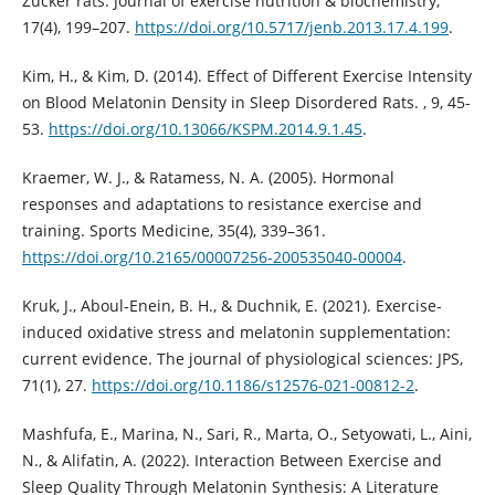
Zucker rats. Journal of exercise nutrition & biochemistry,
17(4), 199–207.
https://doi.org/10.5717/jenb.2013.17.4.199
.
Kim, H., & Kim, D. (2014). Effect of Different Exercise Intensity
on Blood Melatonin Density in Sleep Disordered Rats. , 9, 45-
53.
https://doi.org/10.13066/KSPM.2014.9.1.45
.
Kraemer, W. J., & Ratamess, N. A. (2005). Hormonal
responses and adaptations to resistance exercise and
training. Sports Medicine, 35(4), 339–361.
https://doi.org/10.2165/00007256-200535040-00004
.
Kruk, J., Aboul-Enein, B. H., & Duchnik, E. (2021). Exercise-
induced oxidative stress and melatonin supplementation:
current evidence. The journal of physiological sciences: JPS,
71(1), 27.
https://doi.org/10.1186/s12576-021-00812-2
.
Mashfufa, E., Marina, N., Sari, R., Marta, O., Setyowati, L., Aini,
N., & Alifatin, A. (2022). Interaction Between Exercise and
Sleep Quality Through Melatonin Synthesis: A Literature