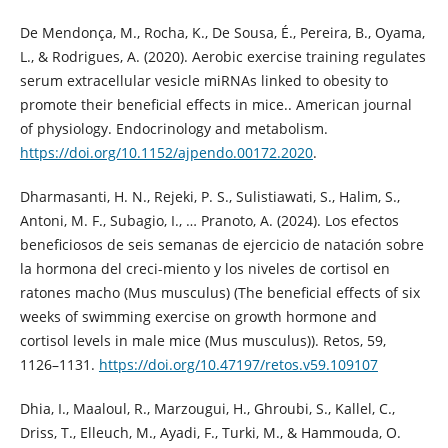
De Mendonça, M., Rocha, K., De Sousa, É., Pereira, B., Oyama,
L., & Rodrigues, A. (2020). Aerobic exercise training regulates
serum extracellular vesicle miRNAs linked to obesity to
promote their beneficial effects in mice.. American journal
of physiology. Endocrinology and metabolism.
https://doi.org/10.1152/ajpendo.00172.2020
.
Dharmasanti, H. N., Rejeki, P. S., Sulistiawati, S., Halim, S.,
Antoni, M. F., Subagio, I., … Pranoto, A. (2024). Los efectos
beneficiosos de seis semanas de ejercicio de natación sobre
la hormona del creci-miento y los niveles de cortisol en
ratones macho (Mus musculus) (The beneficial effects of six
weeks of swimming exercise on growth hormone and
cortisol levels in male mice (Mus musculus)). Retos, 59,
1126–1131.
https://doi.org/10.47197/retos.v59.109107
Dhia, I., Maaloul, R., Marzougui, H., Ghroubi, S., Kallel, C.,
Driss, T., Elleuch, M., Ayadi, F., Turki, M., & Hammouda, O.