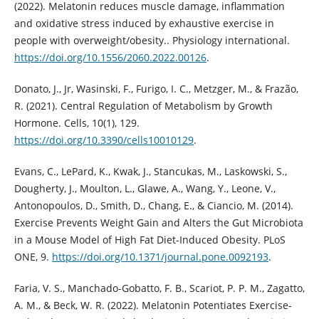
(2022). Melatonin reduces muscle damage, inflammation
and oxidative stress induced by exhaustive exercise in
people with overweight/obesity.. Physiology international.
https://doi.org/10.1556/2060.2022.00126
.
Donato, J., Jr, Wasinski, F., Furigo, I. C., Metzger, M., & Frazão,
R. (2021). Central Regulation of Metabolism by Growth
Hormone. Cells, 10(1), 129.
https://doi.org/10.3390/cells10010129
.
Evans, C., LePard, K., Kwak, J., Stancukas, M., Laskowski, S.,
Dougherty, J., Moulton, L., Glawe, A., Wang, Y., Leone, V.,
Antonopoulos, D., Smith, D., Chang, E., & Ciancio, M. (2014).
Exercise Prevents Weight Gain and Alters the Gut Microbiota
in a Mouse Model of High Fat Diet-Induced Obesity. PLoS
ONE, 9.
https://doi.org/10.1371/journal.pone.0092193
.
Faria, V. S., Manchado-Gobatto, F. B., Scariot, P. P. M., Zagatto,
A. M., & Beck, W. R. (2022). Melatonin Potentiates Exercise-