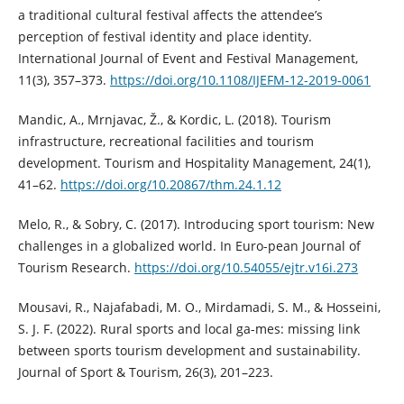
a traditional cultural festival affects the attendee’s
perception of festival identity and place identity.
International Journal of Event and Festival Management,
11(3), 357–373.
https://doi.org/10.1108/IJEFM-12-2019-0061
Mandic, A., Mrnjavac, Ž., & Kordic, L. (2018). Tourism
infrastructure, recreational facilities and tourism
development. Tourism and Hospitality Management, 24(1),
41–62.
https://doi.org/10.20867/thm.24.1.12
Melo, R., & Sobry, C. (2017). Introducing sport tourism: New
challenges in a globalized world. In Euro-pean Journal of
Tourism Research.
https://doi.org/10.54055/ejtr.v16i.273
Mousavi, R., Najafabadi, M. O., Mirdamadi, S. M., & Hosseini,
S. J. F. (2022). Rural sports and local ga-mes: missing link
between sports tourism development and sustainability.
Journal of Sport & Tourism, 26(3), 201–223.