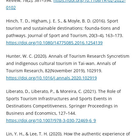
Review, 78(2), 381–394.
https://doi.org/10.1108/TR-02-2022-
0102
Hinch, T. D., Higham, J. E. S., & Moyle, B. D. (2016). Sport
tourism and sustainable destinations: founda-tions and
pathways. Journal of Sport and Tourism, 20(3–4), 163–173.
https://doi.org/10.1080/14775085.2016.1254139
Hunter, W. C. (2020). Annals of Tourism Research Syncretism
and indigenous cultural tourism in Tai-wan. Annals of
Tourism Research, 82(November 2019), 102919.
https://doi.org/10.1016/j.annals.2020.102919
Liberato, D., Liberato, P., & Moreira, C. (2021). The Role of
Sports Tourism Infrastructures and Sports Events in
Destinations Competitiveness. Springer Proceedings in
Business and Economics, 127–144.
https://doi.org/10.1007/978-3-030-72469-6_9
Lin, Y. H., & Lee, T. H. (2020). How the authentic experience of