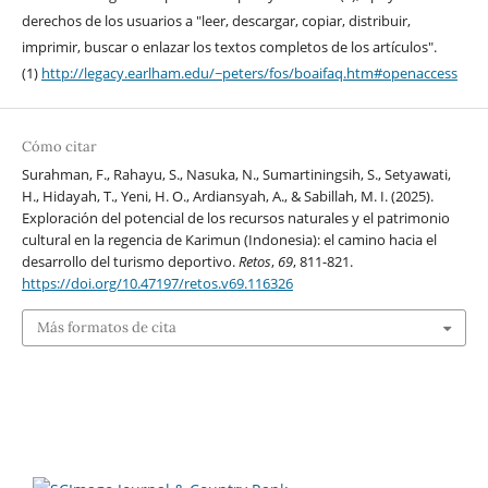
derechos de los usuarios a "leer, descargar, copiar, distribuir,
imprimir, buscar o enlazar los textos completos de los artículos".
(1)
http://legacy.earlham.edu/~peters/fos/boaifaq.htm#openaccess
Cómo citar
Surahman, F., Rahayu, S., Nasuka, N., Sumartiningsih, S., Setyawati,
H., Hidayah, T., Yeni, H. O., Ardiansyah, A., & Sabillah, M. I. (2025).
Exploración del potencial de los recursos naturales y el patrimonio
cultural en la regencia de Karimun (Indonesia): el camino hacia el
desarrollo del turismo deportivo.
Retos
,
69
, 811-821.
https://doi.org/10.47197/retos.v69.116326
Más formatos de cita