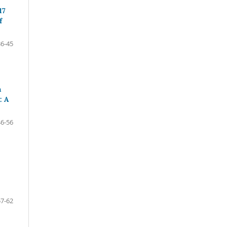
17
f
36-45
a
: A
46-56
57-62