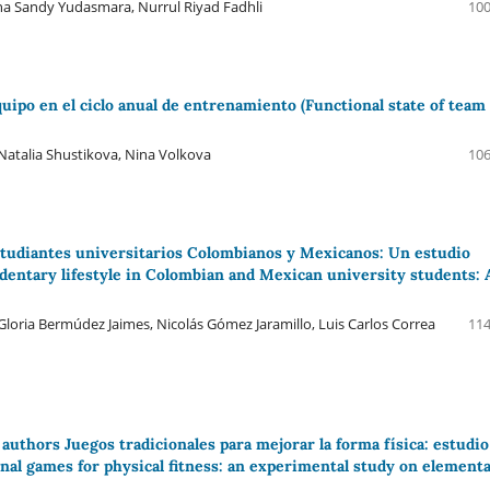
na Sandy Yudasmara, Nurrul Riyad Fadhli
100
quipo en el ciclo anual de entrenamiento (Functional state of team
Natalia Shustikova, Nina Volkova
106
estudiantes universitarios Colombianos y Mexicanos: Un estudio
sedentary lifestyle in Colombian and Mexican university students: 
oria Bermúdez Jaimes, Nicolás Gómez Jaramillo, Luis Carlos Correa
114
uthors Juegos tradicionales para mejorar la forma física: estudio
nal games for physical fitness: an experimental study on element