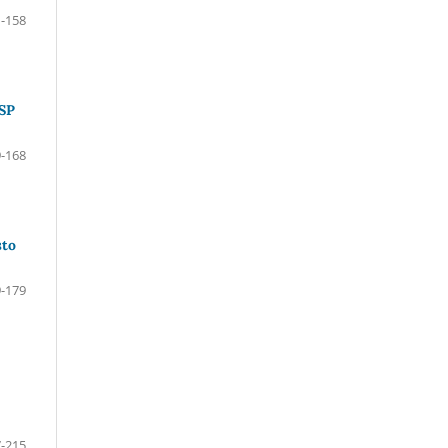
-158
-SP
-168
sto
-179
-215