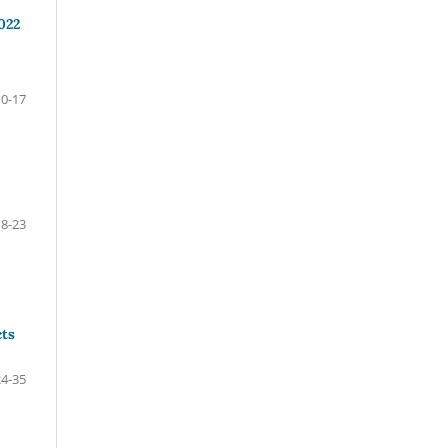
022
10-17
18-23
cts
24-35