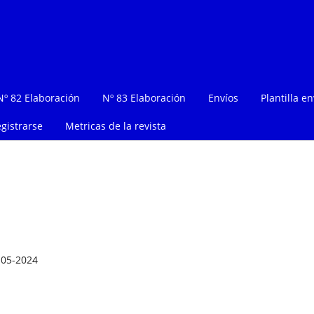
Nº 82 Elaboración
Nº 83 Elaboración
Envíos
Plantilla en
gistrarse
Metricas de la revista
-05-2024