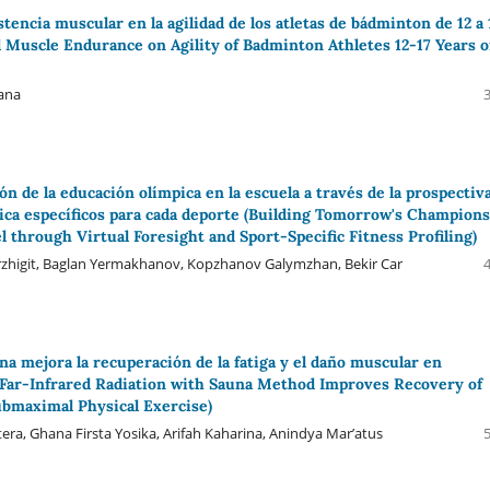
tencia muscular en la agilidad de los atletas de bádminton de 12 a 
d Muscle Endurance on Agility of Badminton Athletes 12-17 Years o
iana
n de la educación olímpica en la escuela a través de la prospectiv
física específicos para cada deporte (Building Tomorrow's Champions
l through Virtual Foresight and Sport-Specific Fitness Profiling)
zhigit, Baglan Yermakhanov, Kopzhanov Galymzhan, Bekir Car
na mejora la recuperación de la fatiga y el daño muscular en
 (Far-Infrared Radiation with Sauna Method Improves Recovery of
ubmaximal Physical Exercise)
ra, Ghana Firsta Yosika, Arifah Kaharina, Anindya Mar’atus