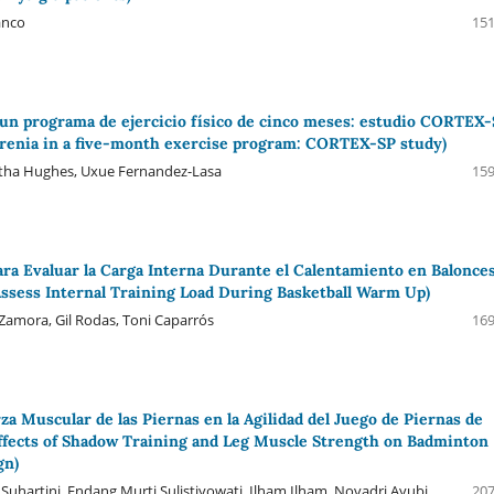
anco
151
 un programa de ejercicio físico de cinco meses: estudio CORTEX
renia in a five-month exercise program: CORTEX-SP study)
antha Hughes, Uxue Fernandez-Lasa
159
ra Evaluar la Carga Interna Durante el Calentamiento en Balonce
ssess Internal Training Load During Basketball Warm Up)
r Zamora, Gil Rodas, Toni Caparrós
169
a Muscular de las Piernas en la Agilidad del Juego de Piernas de
Effects of Shadow Training and Leg Muscle Strength on Badminton
gn)
uhartini, Endang Murti Sulistiyowati, Ilham Ilham, Novadri Ayubi
207