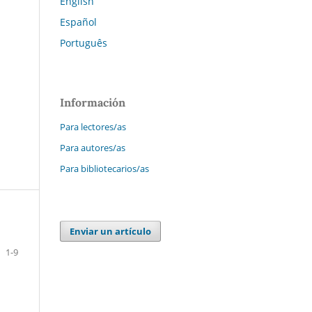
English
Español
Português
Información
Para lectores/as
Para autores/as
Para bibliotecarios/as
Enviar un artículo
1-9