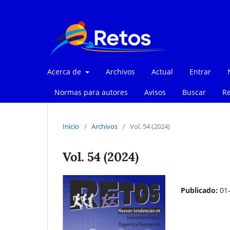
Acerca de
Archivos
Actual
Entrar
Normas para autores
Avisos
Buscar
Re
Inicio
/
Archivos
/
Vol. 54 (2024)
Vol. 54 (2024)
Publicado:
01