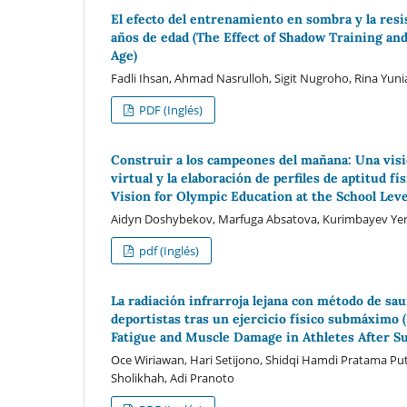
El efecto del entrenamiento en sombra y la resis
años de edad (The Effect of Shadow Training an
Age)
Fadli Ihsan, Ahmad Nasrulloh, Sigit Nugroho, Rina Yun
PDF (Inglés)
Construir a los campeones del mañana: Una visió
virtual y la elaboración de perfiles de aptitud 
Vision for Olympic Education at the School Leve
Aidyn Doshybekov, Marfuga Absatova, Kurimbayev Yer
pdf (Inglés)
La radiación infrarroja lejana con método de sau
deportistas tras un ejercicio físico submáximo
Fatigue and Muscle Damage in Athletes After S
Oce Wiriawan, Hari Setijono, Shidqi Hamdi Pratama Pute
Sholikhah, Adi Pranoto