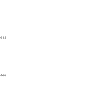
76-83
94-99