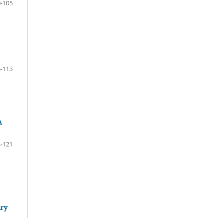
-105
-113
A
-121
ary