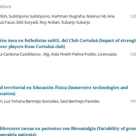
uthors
oh, Sulistiyono Sulistiyono, Hartman Nugraha, Masnur Ali, Aria
122
i Fauzi, Didi Suryadi, Roy Ardian, Subarjo Subarjo
ión ósea en futbolistas sub15, del Club Cortuluá (Impact of streng
cer players from Cortuluá club)
na Cardona Castiblanco , Mg. Aida Yineth Palma Pulido, Licenciada
129
ad territorial en Educación Física (Immersive technologies and
ucation)
i, Luz Yohana Bermejo Gonzales, Saúl Bermejo-Paredes
141
iferentes tareas en pacientes con fibromialgia (Variability of gros
omyalgia patients)