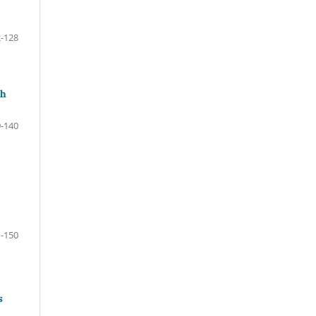
-128
th
-140
-150
s