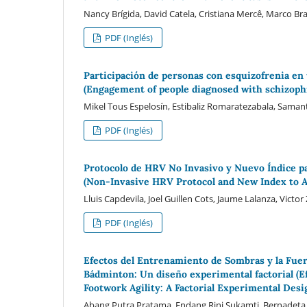
Nancy Brígida, David Catela, Cristiana Mercê, Marco Br
PDF (Inglés)
Participación de personas con esquizofrenia en
(Engagement of people diagnosed with schizoph
Mikel Tous Espelosín, Estibaliz Romaratezabala, Sam
PDF (Inglés)
Protocolo de HRV No Invasivo y Nuevo Índice pa
(Non-Invasive HRV Protocol and New Index to A
Lluis Capdevila, Joel Guillen Cots, Jaume Lalanza, Victo
PDF (Inglés)
Efectos del Entrenamiento de Sombras y la Fuerz
Bádminton: Un diseño experimental factorial (
Footwork Agility: A Factorial Experimental Desi
Abang Putra Pratama, Endang Rini Sukamti, Bernadeta S