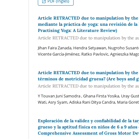
PDF (Inglés)
Article RETRACTED due to manipulation by the 
mediante la práctica de yoga: una revisión de 
Practising Yoga: A Literature Review)
Article RETRACTED due to manipulation by the a
Jihan Faira Zanada, Hendra Setyawan, Nugroho Susanto,
Vicente García-Jiménez, Ratko Pavlovic, Agnieszka Ma
Article RETRACTED due to manipulation by the au
términos de motricidad gruesa? (Are boys and gir
Article RETRACTED due to manipulation by the a
Y Touvan Juni Samodra , Ghana Firsta Yosika, Uray Gust
Wati, Asry Syam, Adiska Rani Ditya Candra, Maria Goret
Exploración de la validez y confiabilidad de la t
grueso y la aptitud física en niños de 6 a 9 años
Comprehensive Assessment of Gross Motor Deve