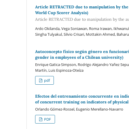
Article RETRACTED due to manipulation by the a
World Cup Scorer Analysis)
Article RETRACTED due to manipulation by the a
Ardo Okilanda, Vega Soniawan, Roma Irawan, Ikhwanul 
Singha Tulyakul, Silvio Crisari, Mottakin Ahmed, Baha
Autoconcepto físico según género en funcionari
gender in employees of a Chilean university)
Enrique Gatica-Simpson, Rodrigo Alejandro Yañez Sepulv
Martín, Luis Espinoza-Oteíza
pdf
Efectos del entrenamiento concurrente en indica
of concurrent training on indicators of physical 
Orlando Gómez-Rossel, Eugenio Merellano-Navarro
PDF