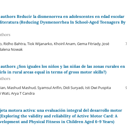
authors Reducir la dismenorrea en adolescentes en edad escolar
la literatura (Reducing Dysmenorrhea In School-Aged Teenagers By
uthors
 Ridho Bahtra, Tiok Wijanarko, Khoiril Anam, Gema Fitriady, José
gdalena Nowak
thors ¿Son iguales los niños y las niñas de las zonas rurales en
ls in rural areas equal in terms of gross motor skills?)
uthors
ian, Mashud Mashud, Syamsul Arifin, Didi Suryadi, Isti Dwi Puspita
i Wati, Arya T Candra
arjeta motora activa: una evaluación integral del desarrollo motor
 (Exploring the validity and reliability of Active Motor Card: A
lopment and Physical Fitness in Children Aged 6-9 Years)