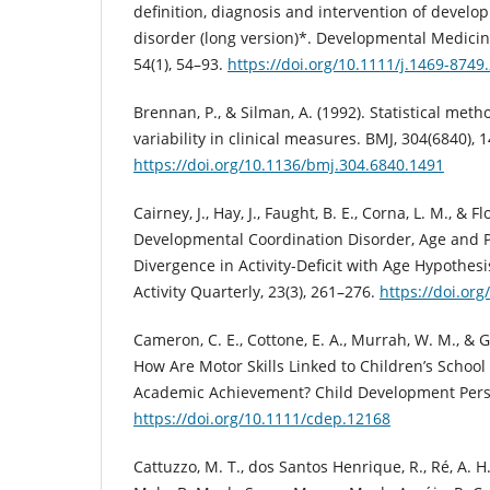
definition, diagnosis and intervention of develo
disorder (long version)*. Developmental Medicin
54(1), 54–93.
https://doi.org/10.1111/j.1469-8749
Brennan, P., & Silman, A. (1992). Statistical met
variability in clinical measures. BMJ, 304(6840), 
https://doi.org/10.1136/bmj.304.6840.1491
Cairney, J., Hay, J., Faught, B. E., Corna, L. M., & Fl
Developmental Coordination Disorder, Age and Pl
Divergence in Activity-Deficit with Age Hypothes
Activity Quarterly, 23(3), 261–276.
https://doi.or
Cameron, C. E., Cottone, E. A., Murrah, W. M., & G
How Are Motor Skills Linked to Children’s Schoo
Academic Achievement? Child Development Perspe
https://doi.org/10.1111/cdep.12168
Cattuzzo, M. T., dos Santos Henrique, R., Ré, A. H. N