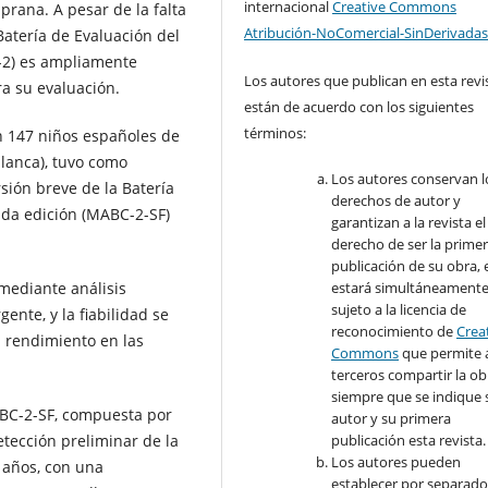
internacional
Creative Commons
prana. A pesar de la falta
Atribución-NoComercial-SinDerivadas
Batería de Evaluación del
-2) es ampliamente
Los autores que publican en esta revi
a su evaluación.
están de acuerdo con los siguientes
términos:
on 147 niños españoles de
blanca), tuvo como
Los autores conservan l
rsión breve de la Batería
derechos de autor y
da edición (MABC-2-SF)
garantizan a la revista el
derecho de ser la prime
publicación de su obra, e
mediante análisis
estará simultáneament
sujeto a la licencia de
gente, y la fiabilidad se
reconocimiento de
Crea
l rendimiento en las
Commons
que permite 
terceros compartir la ob
siempre que se indique 
ABC-2-SF, compuesta por
autor y su primera
detección preliminar de la
publicación esta revista.
Los autores pueden
 años, con una
establecer por separad