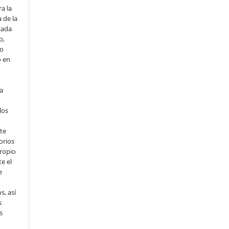
a la
 de la
cada
o,
io
o en
ta
los
te
orios
propio
e el
e
s, así
s
s