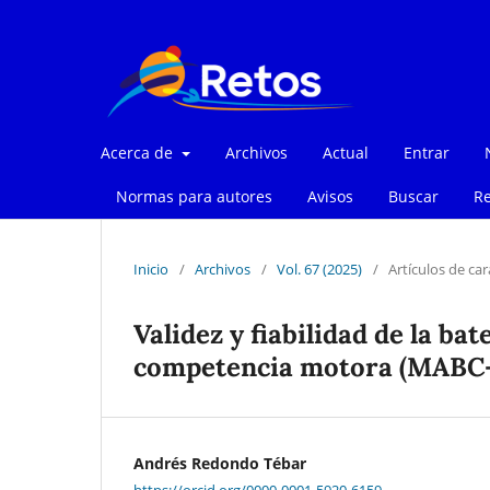
Acerca de
Archivos
Actual
Entrar
Normas para autores
Avisos
Buscar
Re
Inicio
/
Archivos
/
Vol. 67 (2025)
/
Artículos de car
Validez y fiabilidad de la ba
competencia motora (MABC-2)
Andrés Redondo Tébar
https://orcid.org/0000-0001-5920-6159