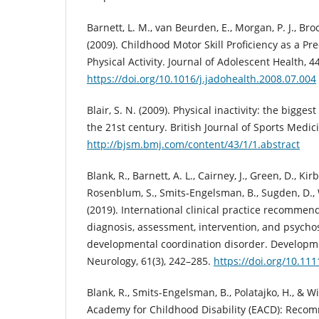
Barnett, L. M., van Beurden, E., Morgan, P. J., Brook
(2009). Childhood Motor Skill Proficiency as a Pr
Physical Activity. Journal of Adolescent Health, 4
https://doi.org/10.1016/j.jadohealth.2008.07.004
Blair, S. N. (2009). Physical inactivity: the bigge
the 21st century. British Journal of Sports Medicin
http://bjsm.bmj.com/content/43/1/1.abstract
Blank, R., Barnett, A. L., Cairney, J., Green, D., Kirb
Rosenblum, S., Smits‐Engelsman, B., Sugden, D., W
(2019). International clinical practice recommend
diagnosis, assessment, intervention, and psychos
developmental coordination disorder. Developm
Neurology, 61(3), 242–285.
https://doi.org/10.1
Blank, R., Smits-Engelsman, B., Polatajko, H., & W
Academy for Childhood Disability (EACD): Reco