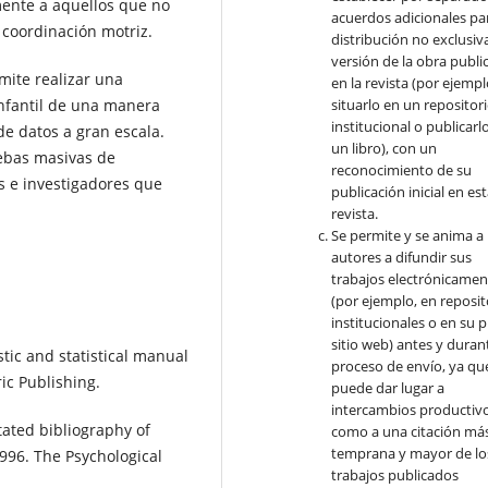
mente a aquellos que no
acuerdos adicionales par
a coordinación motriz.
distribución no exclusiva
versión de la obra publi
mite realizar una
en la revista (por ejempl
infantil de una manera
situarlo en un repositor
institucional o publicarl
de datos a gran escala.
un libro), con un
ebas masivas de
reconocimiento de su
s e investigadores que
publicación inicial en es
revista.
Se permite y se anima a 
autores a difundir sus
trabajos electrónicamen
(por ejemplo, en reposit
institucionales o en su 
sitio web) antes y durant
stic and statistical manual
proceso de envío, ya qu
ic Publishing.
puede dar lugar a
intercambios productivo
otated bibliography of
como a una citación má
temprana y mayor de lo
96. The Psychological
trabajos publicados