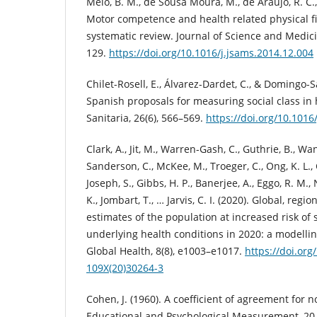
Melo, B. M., de Sousa Moura, M., de Araújo, R. C.,
Motor competence and health related physical fi
systematic review. Journal of Science and Medicin
129.
https://doi.org/10.1016/j.jsams.2014.12.004
Chilet-Rosell, E., Álvarez-Dardet, C., & Domingo-S
Spanish proposals for measuring social class in 
Sanitaria, 26(6), 566–569.
https://doi.org/10.1016
Clark, A., Jit, M., Warren-Gash, C., Guthrie, B., Wan
Sanderson, C., McKee, M., Troeger, C., Ong, K. L., C
Joseph, S., Gibbs, H. P., Banerjee, A., Eggo, R. M., N
K., Jombart, T., … Jarvis, C. I. (2020). Global, regi
estimates of the population at increased risk of
underlying health conditions in 2020: a modelli
Global Health, 8(8), e1003–e1017.
https://doi.org
109X(20)30264-3
Cohen, J. (1960). A coefficient of agreement for n
Educational and Psychological Measurement, 20,