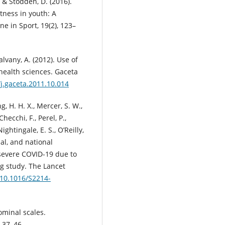
 & Stodden, D. (2016).
tness in youth: A
e in Sport, 19(2), 123–
alvany, A. (2012). Use of
health sciences. Gaceta
/j.gaceta.2011.10.014
g, H. H. X., Mercer, S. W.,
hecchi, F., Perel, P.,
ightingale, E. S., O’Reilly,
onal, and national
 severe COVID-19 due to
ng study. The Lancet
/10.1016/S2214-
ominal scales.
 37–46.