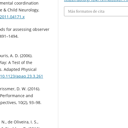
pmental coordination
e & Child Neurology,
Más formatos de cita
.2011.04171.x
hods for assessing observer
1491–1494.
ouris, A. D. (2006).
ay: A Test of the
is. Adapted Physical
g/10.1123/apaq.23.3.261
rissmer, D. W. (2016).
l Performance and
ctives, 10(2), 93–98.
., de Oliveira, I. S.,