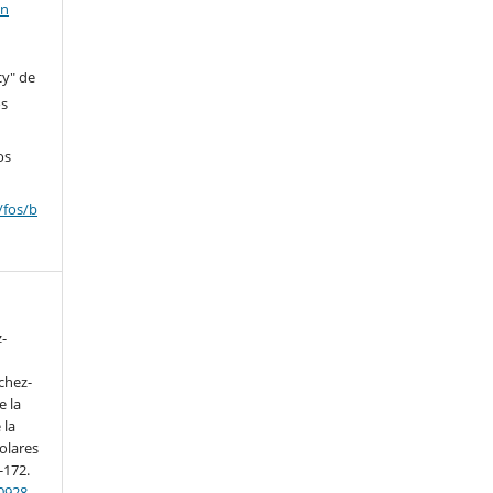
en
cy" de
os
os
/fos/b
z-
chez-
e la
 la
olares
-172.
10928