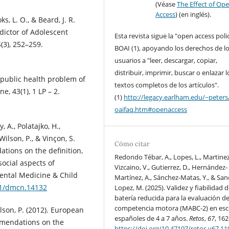
(Véase
The Effect of Op
Access
) (en inglés).
s, L. O., & Beard, J. R.
edictor of Adolescent
Esta revista sigue la "open access poli
4(3), 252–259.
BOAI (1), apoyando los derechos de l
usuarios a "leer, descargar, copiar,
distribuir, imprimir, buscar o enlazar l
st public health problem of
textos completos de los artículos".
e, 43(1), 1 LP – 2.
(1)
http://legacy.earlham.edu/~peters
oaifaq.htm#openaccess
y, A., Polatajko, H.,
ilson, P., & Vinçon, S.
Cómo citar
ations on the definition,
Redondo Tébar, A., Lopes, L., Martine
ocial aspects of
Vizcaino, V., Gutierrez, D., Hernández-
ental Medicine & Child
Martínez, A., Sánchez-Matas, Y., & San
111/dmcn.14132
Lopez, M. (2025). Validez y fiabilidad d
batería reducida para la evaluación de
competencia motora (MABC-2) en esc
ilson, P. (2012). European
españoles de 4 a 7 años.
Retos
,
67
, 162
mmendations on the
https://doi.org/10.47197/retos.v67.1