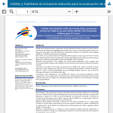
Validez y fiabilidad de la batería reducida para la evaluación de la competencia motora (MABC-2) en escolares españoles de 4 a 7 años